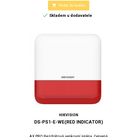

Přidat do košíku

Skladem u dodavatele
HIKVISION
DS-PS1-E-WE(RED INDICATOR)
AX PRO Bezdrátová venkovní siréna, červená