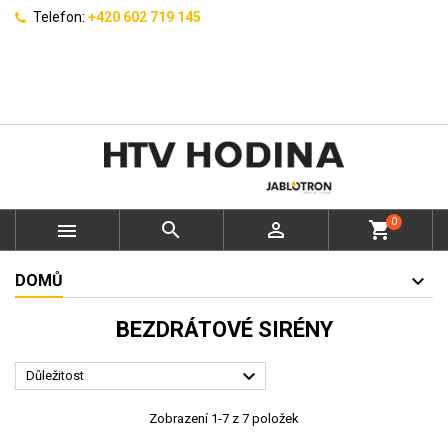
Telefon:
+420 602 719 145
0



shopping_cart
DOMŮ
BEZDRÁTOVÉ SIRÉNY

Důležitost
Zobrazení 1-7 z 7 položek