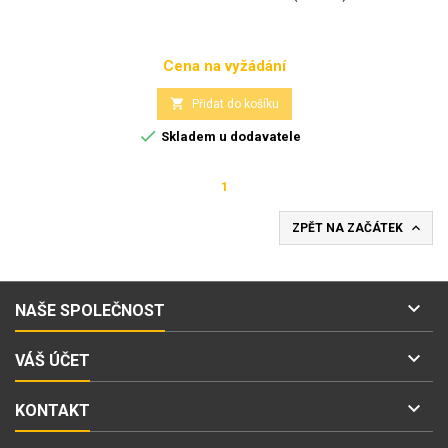
Cena na vyžádání
Cena

Přidat do košíku

Skladem u dodavatele
1

ZPĚT NA ZAČÁTEK

NAŠE SPOLEČNOST

VÁŠ ÚČET

KONTAKT