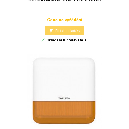
Cena na vyžádání
Cena

Přidat do košíku

Skladem u dodavatele