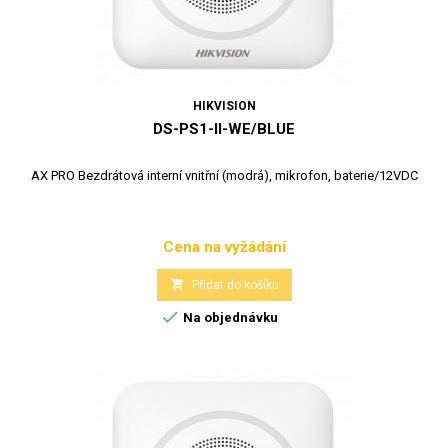
HIKVISION
DS-PS1-II-WE/BLUE
AX PRO Bezdrátová interní vnitřní (modrá), mikrofon, baterie/12VDC
Cena na vyžádání
Cena

Přidat do košíku

Na objednávku