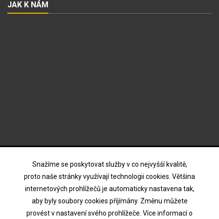
JAK K NÁM
ODBĚR NOVINEK
Snažíme se poskytovat služby v co nejvyšší kvalitě,
proto naše stránky využívají technologii cookies. Většina
internetových prohlížečů je automaticky nastavena tak,
Souhlasím s podmínkami a zásadami ochrany osobních
aby byly soubory cookies příjímány. Změnu můžete
údajů
provést v nastavení svého prohlížeče. Více informací o