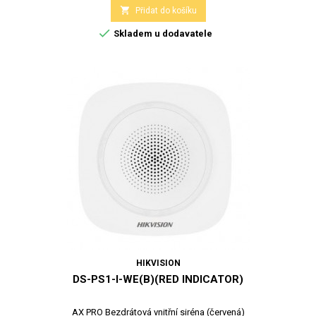

Přidat do košíku

Skladem u dodavatele
HIKVISION
DS-PS1-I-WE(B)(RED INDICATOR)
AX PRO Bezdrátová vnitřní siréna (červená)