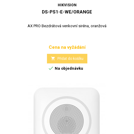
HIKVISION
DS-PS1-E-WE/ORANGE
AX PRO Bezdrátová venkovní siréna, oranžová
Cena na vyžádání
Cena

Přidat do košíku

Na objednávku