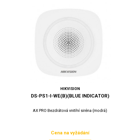
HIKVISION
DS-PS1-I-WE(B)(BLUE INDICATOR)
AX PRO Bezdrátová vnitřní siréna (modrá)
Cena na vyžádání
Cena