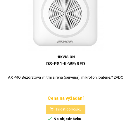
HIKVISION
DS-PS1-II-WE/RED
AX PRO Bezdrátová vnitřní siréna (červená), mikrofon, baterie/12VDC
Cena na vyžádání
Cena

Přidat do košíku

Na objednávku