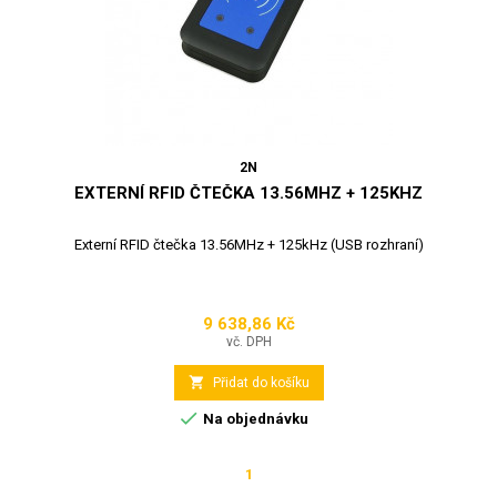
2N
EXTERNÍ RFID ČTEČKA 13.56MHZ + 125KHZ
Externí RFID čtečka 13.56MHz + 125kHz (USB rozhraní)
9 638,86 Kč
Cena
vč. DPH

Přidat do košíku

Na objednávku
1