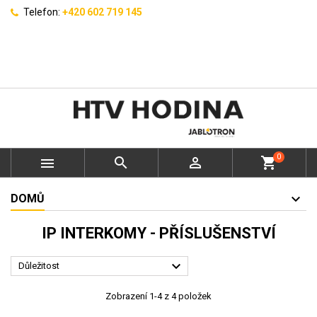
Telefon:
+420 602 719 145
0



shopping_cart
DOMŮ
IP INTERKOMY - PŘÍSLUŠENSTVÍ

Důležitost
Zobrazení 1-4 z 4 položek