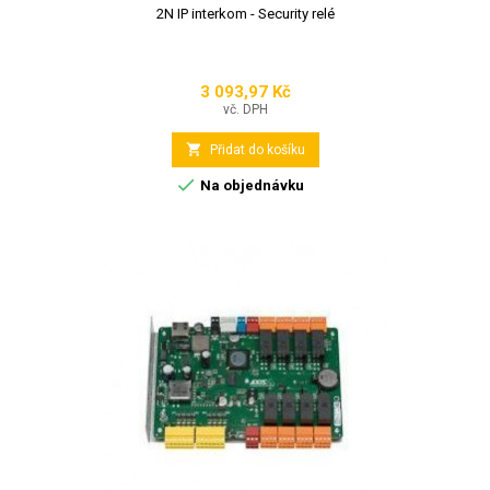
2N IP interkom - Security relé
3 093,97 Kč
Cena
vč. DPH

Přidat do košíku

Na objednávku