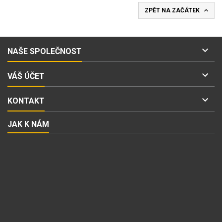

ZPĚT NA ZAČÁTEK

NAŠE SPOLEČNOST

VÁŠ ÚČET

KONTAKT
JAK K NÁM