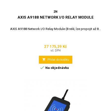
2N
AXIS A9188 NETWORK I/O RELAY MODULE
AXIS A9188 Network I/O Relay Module (8 relé, lze propojit až 8...
27 175,39 Kč
Cena
vč. DPH

Přidat do košíku

Na objednávku