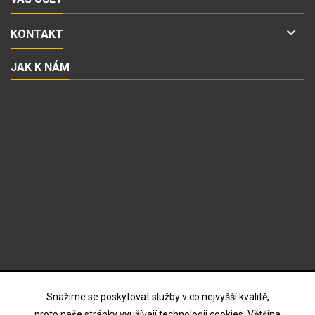

KONTAKT
JAK K NÁM
ODBĚR NOVINEK
Snažíme se poskytovat služby v co nejvyšší kvalitě,
proto naše stránky využívají technologii cookies. Většina