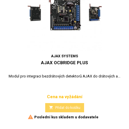
AJAX SYSTEMS
AJAX OCBRIDGE PLUS
Modul pro integraci bezdrátových detektorů AJAX do drátových a...
Cena na vyžádání
Cena

Přidat do košíku

Poslední kus skladem u dodavatele