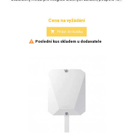
Cena na vyžádání
Cena

Přidat do košíku

Poslední kus skladem u dodavatele