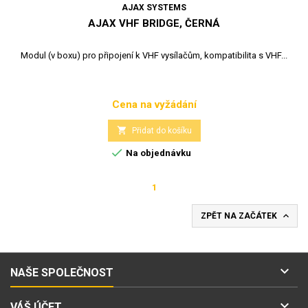
AJAX SYSTEMS
AJAX VHF BRIDGE, ČERNÁ
Modul (v boxu) pro připojení k VHF vysílačům, kompatibilita s VHF...
Cena na vyžádání
Cena

Přidat do košíku

Na objednávku
1

ZPĚT NA ZAČÁTEK

NAŠE SPOLEČNOST

VÁŠ ÚČET