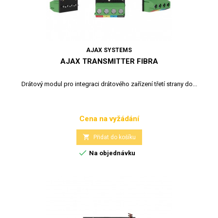
AJAX SYSTEMS
AJAX TRANSMITTER FIBRA
Drátový modul pro integraci drátového zařízení třetí strany do...
Cena na vyžádání
Cena

Přidat do košíku

Na objednávku