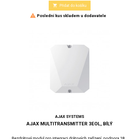

Přidat do košíku

Poslední kus skladem u dodavatele
AJAX SYSTEMS
AJAX MULTITRANSMITTER 3EOL, BÍLÝ
Bezdrátový modul pro integraci drátových zařízení, podpora 18...