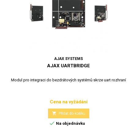
AJAX SYSTEMS
AJAX UARTBRIDGE
Modul pro integraci do bezdrátových systémů skrze uart rozhraní
Cena na vyžádání
Cena

Přidat do košíku

Na objednávku