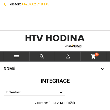
Telefon:
+420 602 719 145
0



shopping_cart
DOMŮ
INTEGRACE

Důležitost
Zobrazení 1-13 z 13 položek