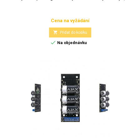
Cena na vyžádání
Cena

Přidat do košíku

Na objednávku