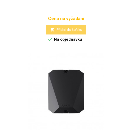
Cena na vyžádání
Cena

Přidat do košíku

Na objednávku