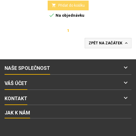

Přidat do košíku

Na objednávku
1

ZPĚT NA ZAČÁTEK

NAŠE SPOLEČNOST

VÁŠ ÚČET

KONTAKT
JAK K NÁM