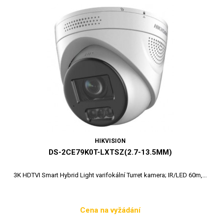
HIKVISION
DS-2CE79K0T-LXTSZ(2.7-13.5MM)
3K HDTVI Smart Hybrid Light varifokální Turret kamera; IR/LED 60m,...
Cena na vyžádání
Cena