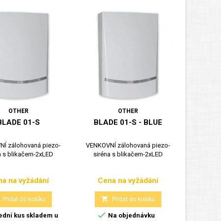
OTHER
OTHER
BLADE 01-S
BLADE 01-S - BLUE
Í zálohovaná piezo-
VENKOVNÍ zálohovaná piezo-
a s blikačem-2xLED
siréna s blikačem-2xLED
a na vyžádání
Cena na vyžádání
Cena
Cena

Přidat do košíku
Přidat do košíku

ední kus skladem u
Na objednávku