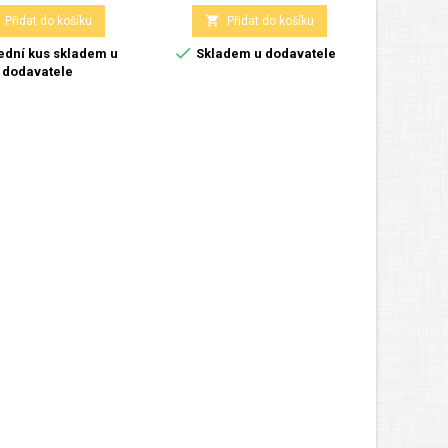

Přidat do košíku
Přidat do košíku

ední kus skladem u
Skladem u dodavatele
dodavatele