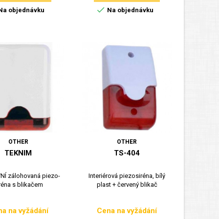

Na objednávku
Na objednávku
OTHER
OTHER
TEKNIM
TS-404
Í zálohovaná piezo-
Interiérová piezosiréna, bílý
réna s blikačem
plast + červený blikač
a na vyžádání
Cena na vyžádání
Cena
Cena