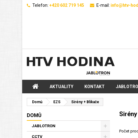
Telefon:
+420 602 719 145
E-mail:
info@htv-hod
AKTUALITY
KONTAKT
JABLOTR
Domů
EZS
Sirény + Blikače
Sirény
DOMŮ
JABLOTRON
Počet prod
CCTV