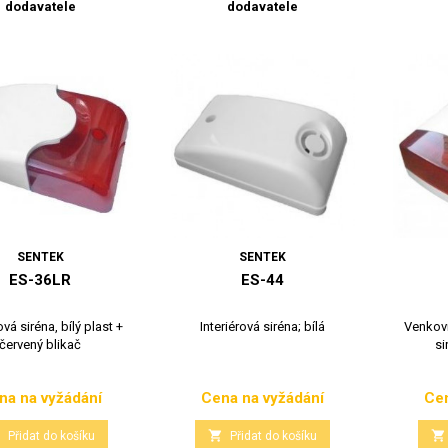
dodavatele
dodavatele
SENTEK
SENTEK
ES-36LR
ES-44
ová siréna, bílý plast +
Interiérová siréna; bílá
Venkovn
červený blikač
si
na na vyžádání
Cena na vyžádání
Cen
Cena
Cena



Přidat do košíku
Přidat do košíku