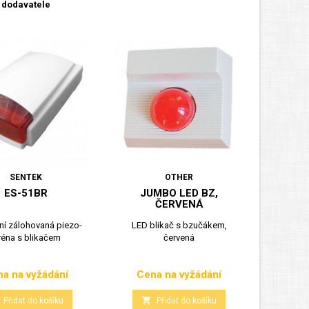
dodavatele
SENTEK
OTHER
ES-51BR
JUMBO LED BZ,
ČERVENÁ
í zálohovaná piezo-
LED blikač s bzučákem,
réna s blikačem
červená
a na vyžádání
Cena na vyžádání
Cena
Cena

Přidat do košíku
Přidat do košíku