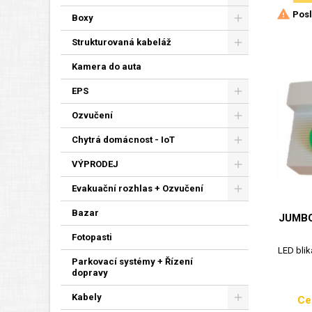

Posl
Boxy
Strukturovaná kabeláž
Kamera do auta
EPS
Ozvučení
Chytrá domácnost - IoT
VÝPRODEJ
Evakuační rozhlas + Ozvučení
Bazar
JUMBO
Fotopasti
LED bli
Parkovací systémy + Řízení
dopravy
Kabely
Ce