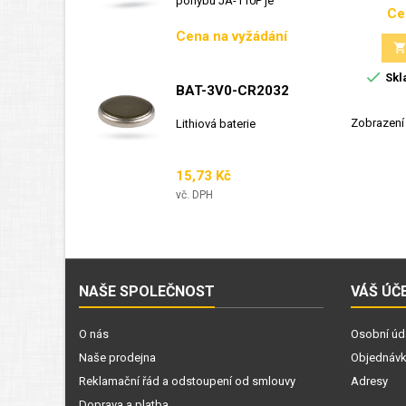
pohybu JA-110P je
Ce
sběrnicový detektor...
Cena
Cena na vyžádání

Skl
BAT-3V0-CR2032
Zobrazení 
Lithiová baterie
Cena
15,73 Kč
vč. DPH
NAŠE SPOLEČNOST
VÁŠ ÚČ
O nás
Osobní úd
Naše prodejna
Objednáv
Reklamační řád a odstoupení od smlouvy
Adresy
Doprava a platba