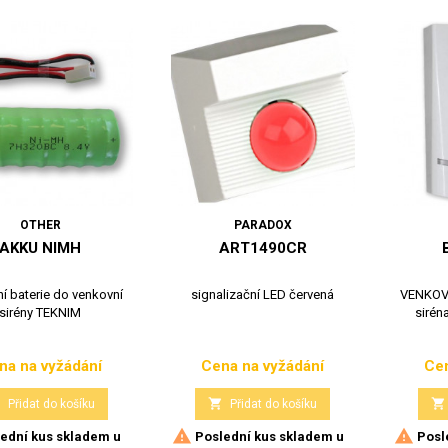
OTHER
PARADOX
AKKU NIMH
ART1490CR
í baterie do venkovní
signalizační LED červená
VENKOVN
sirény TEKNIM
sirén
na na vyžádání
Cena na vyžádání
Cen
Cena
Cena



Přidat do košíku
Přidat do košíku


ední kus skladem u
Poslední kus skladem u
Posl