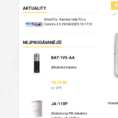
AKTUALITY

SmartTry - Kamery řady Pro s
29/04/2025 15:17:51
ColorVu 3.0
NEJPRODÁVANÉJŠÍ
BAT-1V5-AA
Alkalická baterie
Cena
18,15 Kč
vč. DPH
Interié
JA-110P
Sběrnicový PIR detektor