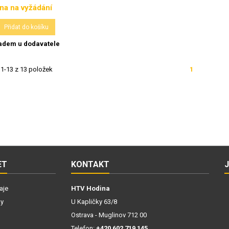
na na vyžádání
Cena

Přidat do košíku
adem u dodavatele
1-13 z 13 položek
1
ET
KONTAKT
aje
HTV Hodina
ky
U Kapličky 63/8
Ostrava - Muglinov 712 00
Telefon:
+420 602 719 145