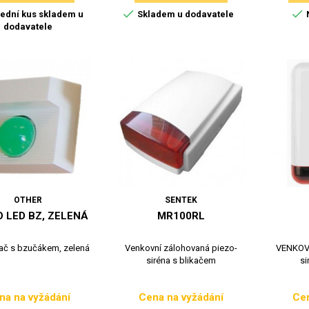


ední kus skladem u
Skladem u dodavatele
dodavatele
OTHER
SENTEK
 LED BZ, ZELENÁ
MR100RL
kač s bzučákem, zelená
Venkovní zálohovaná piezo-
VENKOVN
siréna s blikačem
si
na na vyžádání
Cena na vyžádání
Cen
Cena
Cena