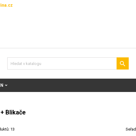
ina.cz

ON
 + Blikače
uktů: 13
Seřad