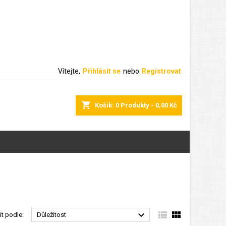
Vítejte,
Přihlásit se
nebo
Registrovat
shopping_cart
Košík:
0
Produkty - 0,00 Kč



it podle:
Důležitost