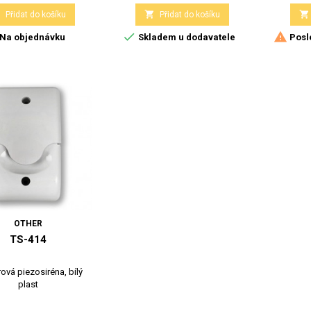



Přidat do košíku
Přidat do košíku


Na objednávku
Skladem u dodavatele
Posl
OTHER
TS-414
rová piezosiréna, bílý
plast