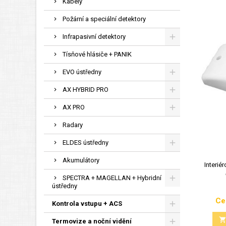
Kabely
Požární a speciální detektory
Infrapasivní detektory
Tísňové hlásiče + PANIK
EVO ústředny
AX HYBRID PRO
AX PRO
Radary
ELDES ústředny
Akumulátory
Interiér
SPECTRA + MAGELLAN + Hybridní
ústředny
Ce
Kontrola vstupu + ACS
Termovize a noční vidění