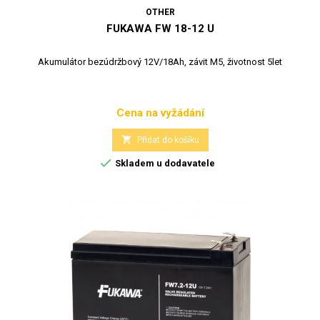
OTHER
FUKAWA FW 18-12 U
Akumulátor bezúdržbový 12V/18Ah, závit M5, životnost 5let
Cena na vyžádání
Cena

Přidat do košíku

Skladem u dodavatele