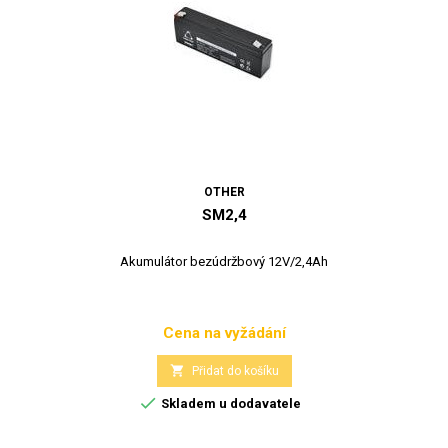
OTHER
SM2,4
Akumulátor bezúdržbový 12V/2,4Ah
Cena na vyžádání
Cena

Přidat do košíku

Skladem u dodavatele