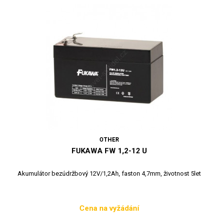
OTHER
FUKAWA FW 1,2-12 U
Akumulátor bezúdržbový 12V/1,2Ah, faston 4,7mm, životnost 5let
Cena na vyžádání
Cena