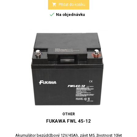

Přidat do košíku

Na objednávku
OTHER
FUKAWA FWL 45-12
Akumulátor bezúdržbový 12V/45Ah, závit M5, životnost 10let