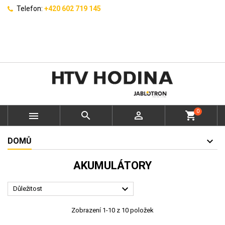
Telefon:
+420 602 719 145
0



shopping_cart
DOMŮ
AKUMULÁTORY

Důležitost
Zobrazení 1-10 z 10 položek