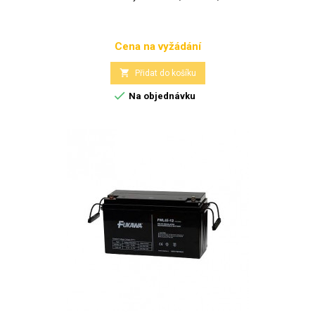
Cena na vyžádání
Cena

Přidat do košíku

Na objednávku