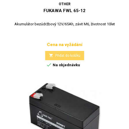
OTHER
FUKAWA FWL 65-12
Akumulátor bezúdržbový 12V/65Ah, závit M6, životnost 10let
Cena na vyžádání
Cena

Přidat do košíku

Na objednávku