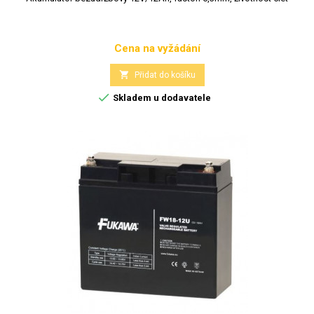
Cena na vyžádání
Cena

Přidat do košíku

Skladem u dodavatele