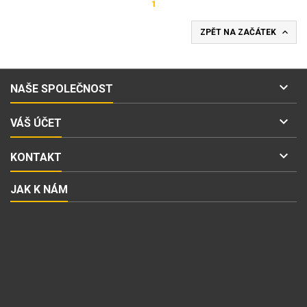
1

ZPĚT NA ZAČÁTEK

NAŠE SPOLEČNOST

VÁŠ ÚČET

KONTAKT
JAK K NÁM