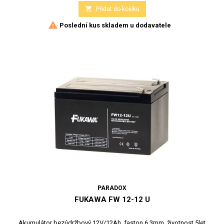

Přidat do košíku

Poslední kus skladem u dodavatele
PARADOX
FUKAWA FW 12-12 U
Akumulátor bezúdržbový 12V/12Ah, faston 6,3mm, životnost 5let