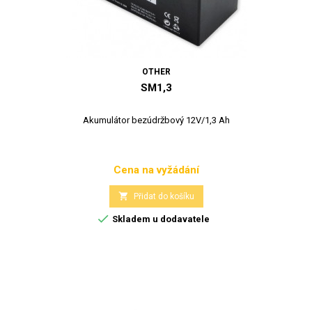
OTHER
SM1,3
Akumulátor bezúdržbový 12V/1,3 Ah
Cena na vyžádání
Cena

Přidat do košíku

Skladem u dodavatele