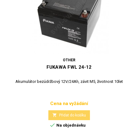
OTHER
FUKAWA FWL 24-12
Akumulátor bezúdržbový 12V/24Ah, závit M5, životnost 10let
Cena na vyžádání
Cena

Přidat do košíku

Na objednávku