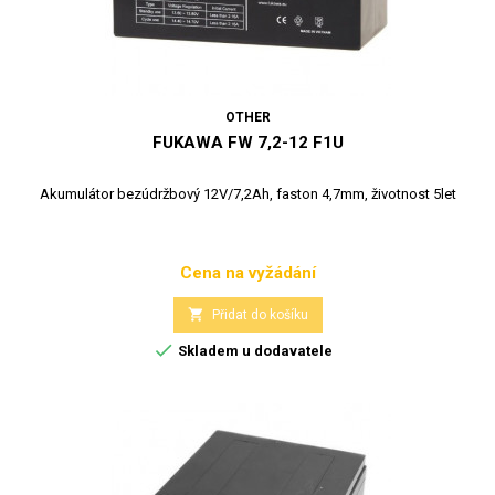
OTHER
FUKAWA FW 7,2-12 F1U
Akumulátor bezúdržbový 12V/7,2Ah, faston 4,7mm, životnost 5let
Cena na vyžádání
Cena

Přidat do košíku

Skladem u dodavatele