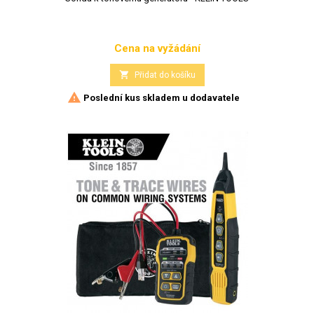
Cena na vyžádání
Cena

Přidat do košíku

Poslední kus skladem u dodavatele