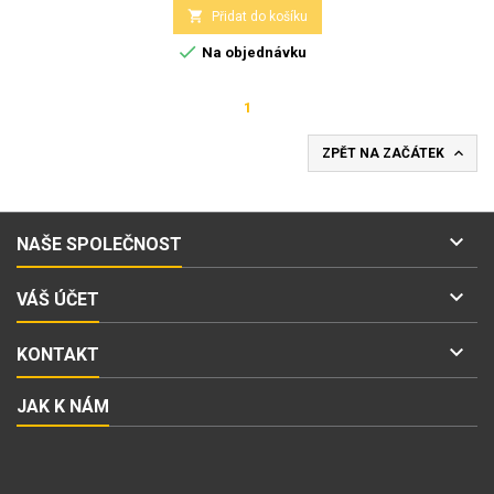

Přidat do košíku

Na objednávku
1

ZPĚT NA ZAČÁTEK

NAŠE SPOLEČNOST

VÁŠ ÚČET

KONTAKT
JAK K NÁM