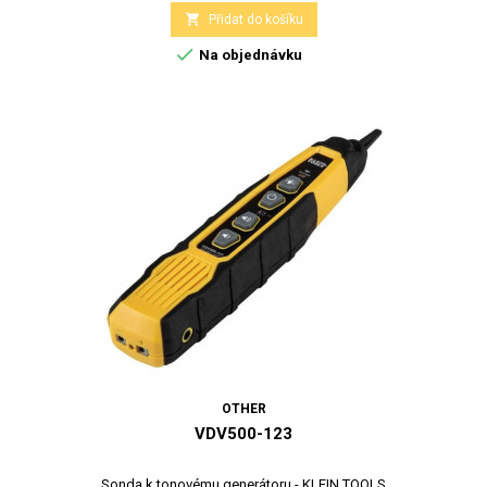

Přidat do košíku

Na objednávku
OTHER
VDV500-123
Sonda k tonovému generátoru - KLEIN TOOLS