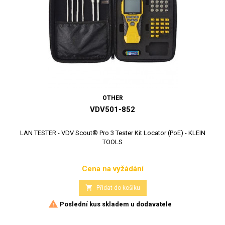
OTHER
VDV501-852
LAN TESTER - VDV Scout® Pro 3 Tester Kit Locator (PoE) - KLEIN
TOOLS
Cena na vyžádání
Cena

Přidat do košíku

Poslední kus skladem u dodavatele