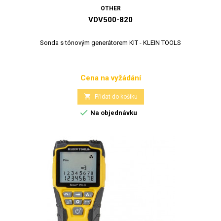
OTHER
VDV500-820
Sonda s tónovým generátorem KIT - KLEIN TOOLS
Cena na vyžádání
Cena

Přidat do košíku

Na objednávku