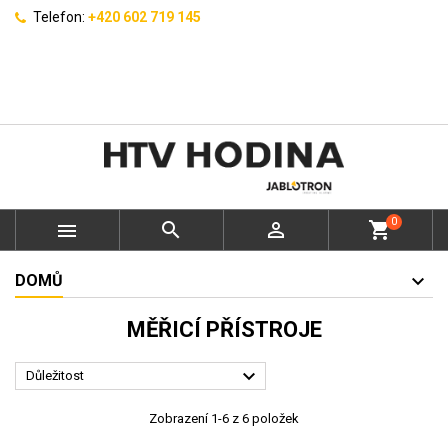
Telefon:
+420 602 719 145
0



shopping_cart
DOMŮ
MĚŘICÍ PŘÍSTROJE

Důležitost
Zobrazení 1-6 z 6 položek