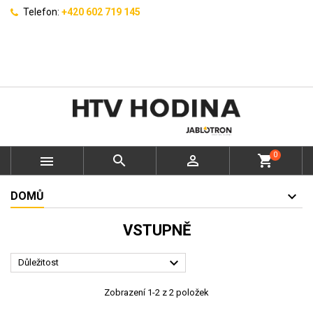
Telefon:
+420 602 719 145
0



shopping_cart
DOMŮ
VSTUPNĚ

Důležitost
Zobrazení 1-2 z 2 položek