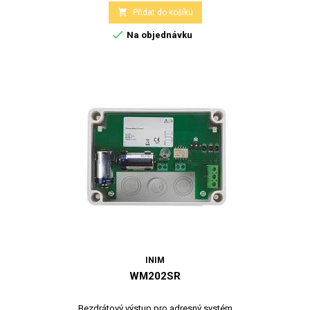

Přidat do košíku

Na objednávku
INIM
WM202SR
Bezdrátový výstup pro adresný systém