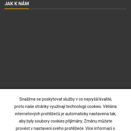
JAK K NÁM
ODBĚR NOVINEK
Snažíme se poskytovat služby v co nejvyšší kvalitě,
proto naše stránky využívají technologii cookies. Většina
internetových prohlížečů je automaticky nastavena tak,
Souhlasím s podmínkami a zásadami ochrany osobních
aby byly soubory cookies příjímány. Změnu můžete
údajů
provést v nastavení svého prohlížeče. Více informací o