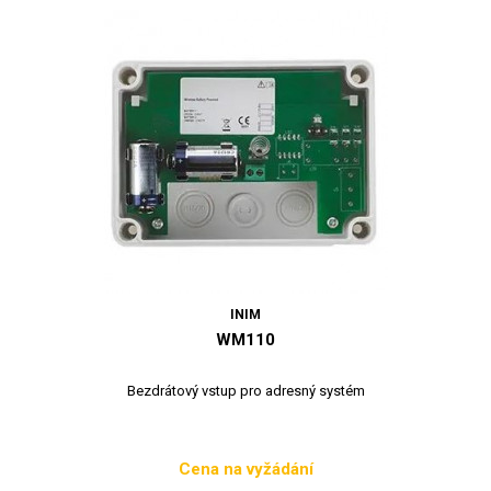
INIM
WM110
Bezdrátový vstup pro adresný systém
Cena na vyžádání
Cena