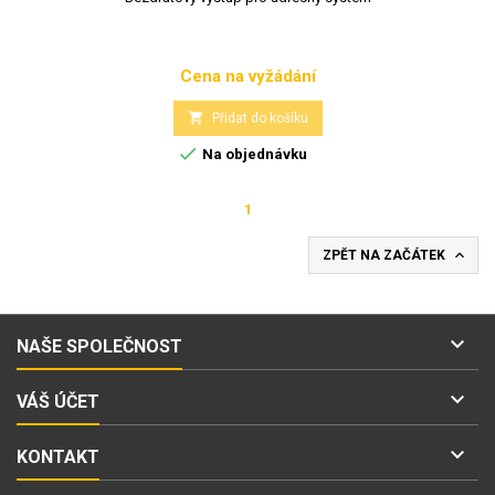
Cena na vyžádání
Cena

Přidat do košíku

Na objednávku
1

ZPĚT NA ZAČÁTEK

NAŠE SPOLEČNOST

VÁŠ ÚČET

KONTAKT