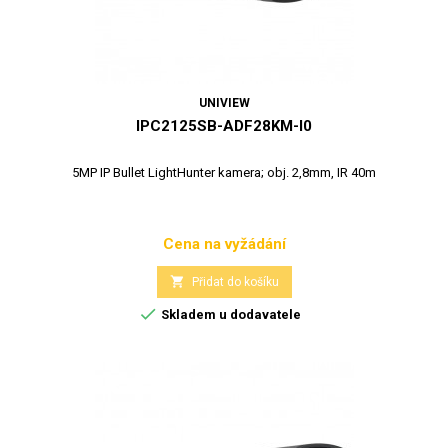
UNIVIEW
IPC2125SB-ADF28KM-I0
5MP IP Bullet LightHunter kamera; obj. 2,8mm, IR 40m
Cena na vyžádání
Cena

Přidat do košíku

Skladem u dodavatele