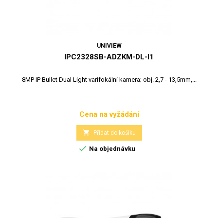
UNIVIEW
IPC2328SB-ADZKM-DL-I1
8MP IP Bullet Dual Light varifokální kamera; obj. 2,7 - 13,5mm,...
Cena na vyžádání
Cena

Přidat do košíku

Na objednávku