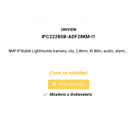
UNIVIEW
IPC2228SB-ADF28KM-I1
8MP IP Bullet LightHunter kamera; obj. 2,8mm, IR 80m, audio, alarm,...
Cena na vyžádání
Cena

Přidat do košíku

Skladem u dodavatele