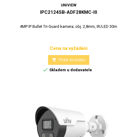
UNIVIEW
IPC2124SB-ADF28KMC-I0
4MP IP Bullet Tri-Guard kamera; obj. 2,8mm, IR/LED 30m
Cena na vyžádání
Cena

Přidat do košíku

Skladem u dodavatele