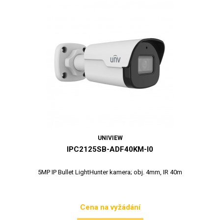
UNIVIEW
IPC2125SB-ADF40KM-I0
5MP IP Bullet LightHunter kamera; obj. 4mm, IR 40m
Cena na vyžádání
Cena