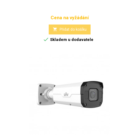
Cena na vyžádání
Cena

Přidat do košíku

Skladem u dodavatele