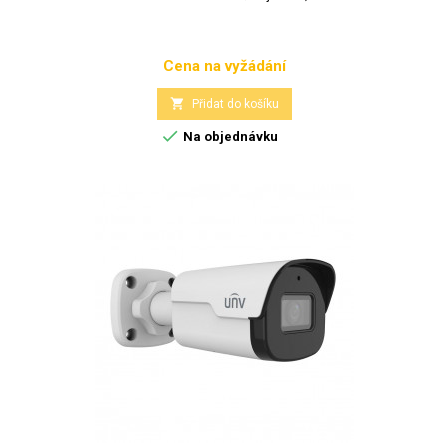
Cena na vyžádání
Cena

Přidat do košíku

Na objednávku