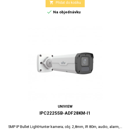

Přidat do košíku

Na objednávku
UNIVIEW
IPC2225SB-ADF28KM-I1
5MP IP Bullet LightHunter kamera; obj. 2,8mm, IR 80m, audio, alarm,...