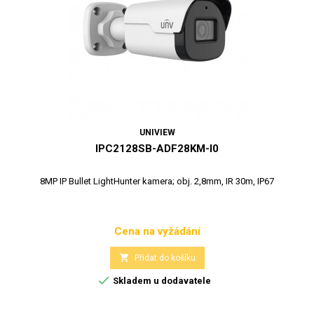
UNIVIEW
IPC2128SB-ADF28KM-I0
8MP IP Bullet LightHunter kamera; obj. 2,8mm, IR 30m, IP67
Cena na vyžádání
Cena

Přidat do košíku

Skladem u dodavatele