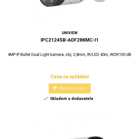
UNIVIEW
IPC2124SB-ADF28KMC-I1
4MP IP Bullet Dual Light kamera; obj. 2,8mm, IR/LED 40m, WDR130 dB
Cena na vyžádání
Cena

Přidat do košíku

Skladem u dodavatele