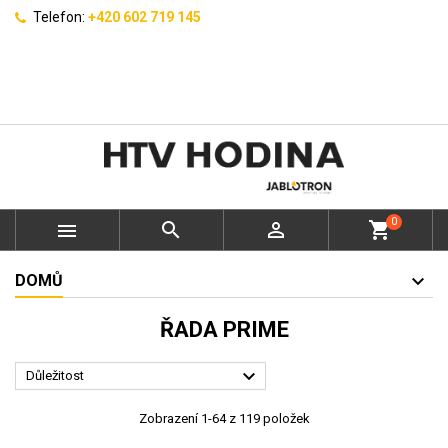
Telefon:
+420 602 719 145
0



shopping_cart
DOMŮ
ŘADA PRIME

Důležitost
Zobrazení 1-64 z 119 položek