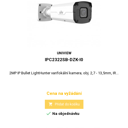
UNIVIEW
IPC2322SB-DZK-I0
2MP IP Bullet LightHunter varifokální kamera; obj. 2,7 - 13,5mm, IR...
Cena na vyžádání
Cena

Přidat do košíku

Na objednávku