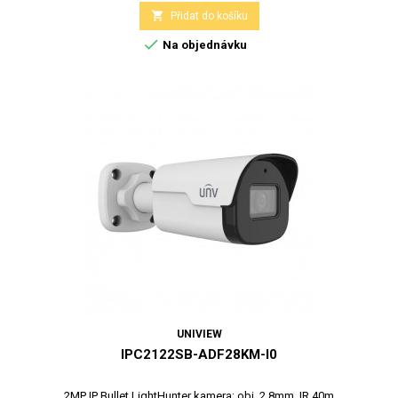

Přidat do košíku

Na objednávku
UNIVIEW
IPC2122SB-ADF28KM-I0
2MP IP Bullet LightHunter kamera; obj. 2,8mm, IR 40m