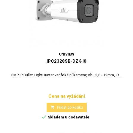
UNIVIEW
IPC2328SB-DZK-I0
8MP IP Bullet LightHunter varifokální kamera; obj. 2,8 - 12mm, IR...
Cena na vyžádání
Cena

Přidat do košíku

Skladem u dodavatele