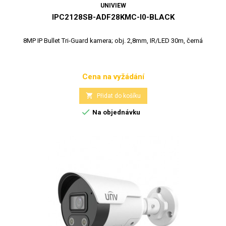
UNIVIEW
IPC2128SB-ADF28KMC-I0-BLACK
8MP IP Bullet Tri-Guard kamera; obj. 2,8mm, IR/LED 30m, černá
Cena na vyžádání
Cena

Přidat do košíku

Na objednávku