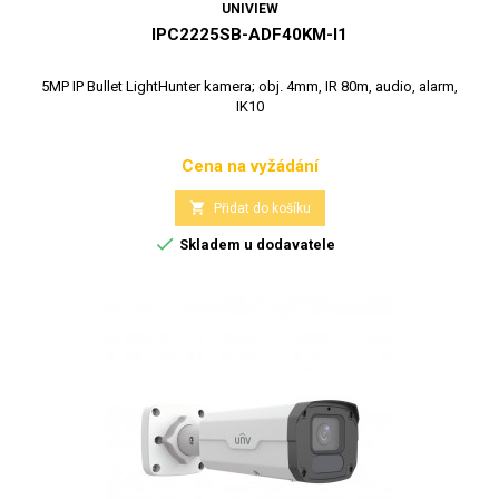
UNIVIEW
IPC2225SB-ADF40KM-I1
5MP IP Bullet LightHunter kamera; obj. 4mm, IR 80m, audio, alarm,
IK10
Cena na vyžádání
Cena

Přidat do košíku

Skladem u dodavatele