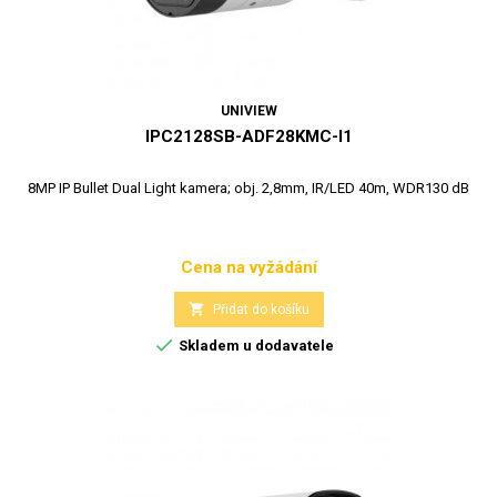
UNIVIEW
IPC2128SB-ADF28KMC-I1
8MP IP Bullet Dual Light kamera; obj. 2,8mm, IR/LED 40m, WDR130 dB
Cena na vyžádání
Cena

Přidat do košíku

Skladem u dodavatele