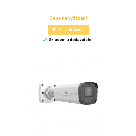
Cena na vyžádání
Cena

Přidat do košíku

Skladem u dodavatele