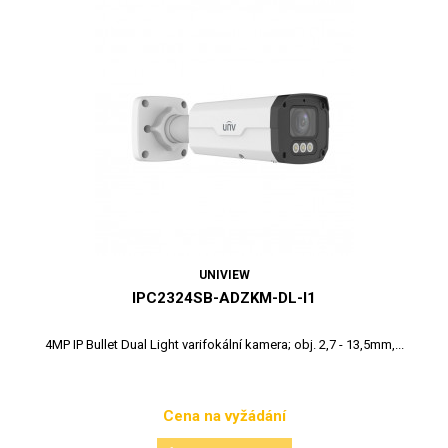
UNIVIEW
IPC2324SB-ADZKM-DL-I1
4MP IP Bullet Dual Light varifokální kamera; obj. 2,7 - 13,5mm,...
Cena na vyžádání
Cena