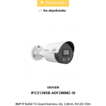

Přidat do košíku

Na objednávku
UNIVIEW
IPC2128SB-ADF28KMC-I0
8MP IP Bullet Tri-Guard kamera; obj. 2,8mm, IR/LED 30m