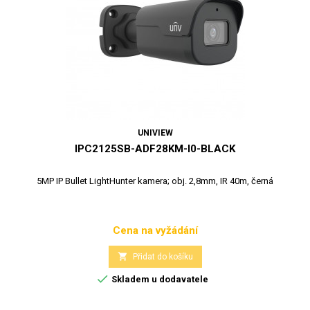
UNIVIEW
IPC2125SB-ADF28KM-I0-BLACK
5MP IP Bullet LightHunter kamera; obj. 2,8mm, IR 40m, černá
Cena na vyžádání
Cena

Přidat do košíku

Skladem u dodavatele