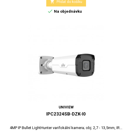

Přidat do košíku

Na objednávku
UNIVIEW
IPC2324SB-DZK-I0
4MP IP Bullet LightHunter varifokální kamera; obj. 2,7 - 13,5mm, IR...