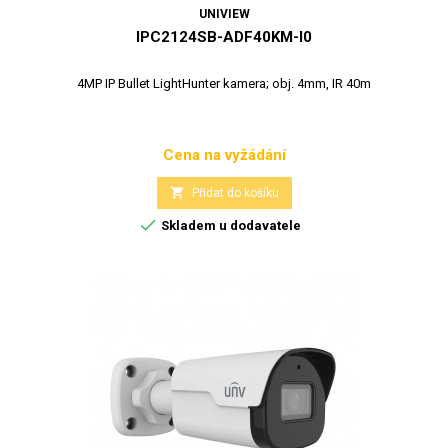
UNIVIEW
IPC2124SB-ADF40KM-I0
4MP IP Bullet LightHunter kamera; obj. 4mm, IR 40m
Cena na vyžádání
Cena

Přidat do košíku

Skladem u dodavatele