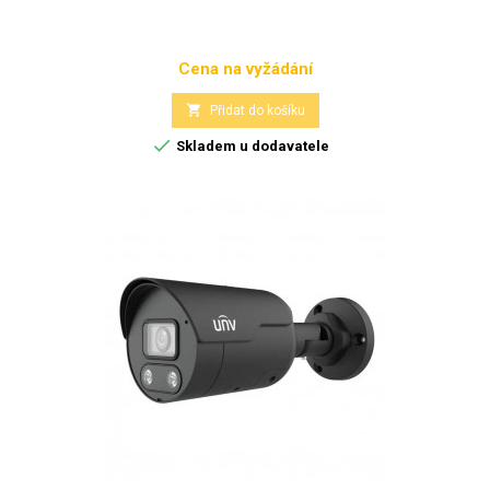
Cena na vyžádání
Cena

Přidat do košíku

Skladem u dodavatele