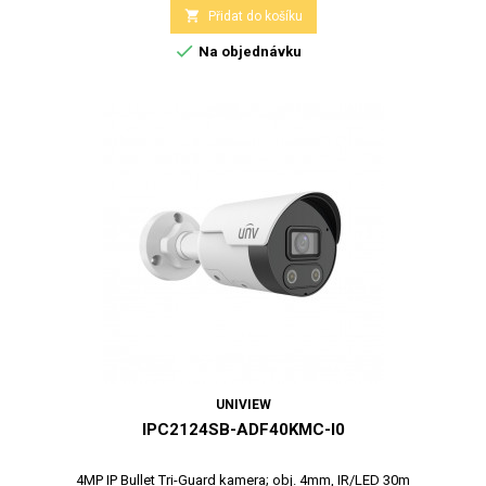

Přidat do košíku

Na objednávku
UNIVIEW
IPC2124SB-ADF40KMC-I0
4MP IP Bullet Tri-Guard kamera; obj. 4mm, IR/LED 30m