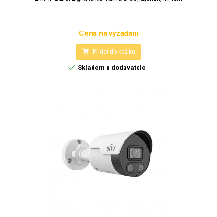
Cena na vyžádání
Cena

Přidat do košíku

Skladem u dodavatele