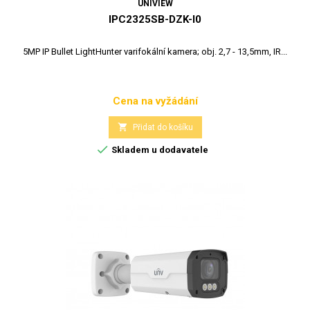
UNIVIEW
IPC2325SB-DZK-I0
5MP IP Bullet LightHunter varifokální kamera; obj. 2,7 - 13,5mm, IR...
Cena na vyžádání
Cena

Přidat do košíku

Skladem u dodavatele