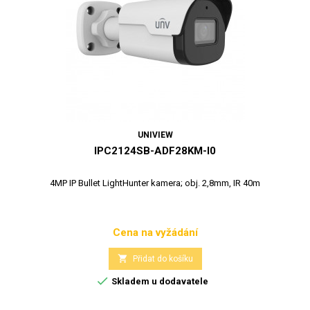
UNIVIEW
IPC2124SB-ADF28KM-I0
4MP IP Bullet LightHunter kamera; obj. 2,8mm, IR 40m
Cena na vyžádání
Cena

Přidat do košíku

Skladem u dodavatele