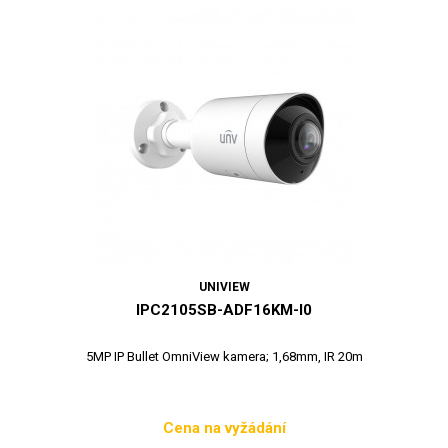
UNIVIEW
IPC2105SB-ADF16KM-I0
5MP IP Bullet OmniView kamera; 1,68mm, IR 20m
Cena na vyžádání
Cena