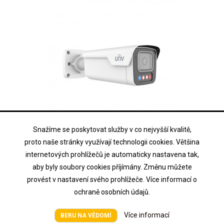
Snažíme se poskytovat služby v co nejvyšší kvalitě,
UNIVIEW
proto naše stránky využívají technologii cookies. Většina
IPC2B14SE-ADF28KMC-WP-I1
internetových prohlížečů je automaticky nastavena tak,
aby byly soubory cookies příjímány. Změnu můžete
4MP IP Bullet OwlView Plus Tri-Guard kamera; obj. 2,8mm, IR/LED...
provést v nastavení svého prohlížeče. Více informací o
ochraně osobních údajů.
Cena na vyžádání
Cena
Více informací
BERU NA VĚDOMÍ