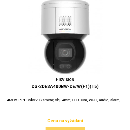
HIKVISION
DS-2DE3A400BW-DE/W(F1)(T5)
4MPix IP PT ColorVu kamera; obj. 4mm; LED 30m, Wi-Fi, audio, alarm,...
Cena na vyžádání
Cena