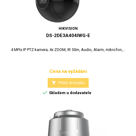
HIKVISION
DS-2DE3A404IWG-E
4 MPix IP PTZ kamera; 4x ZOOM, IR 50m, Audio, Alarm, mikrofon,...
Cena na vyžádání
Cena

Přidat do košíku

Skladem u dodavatele