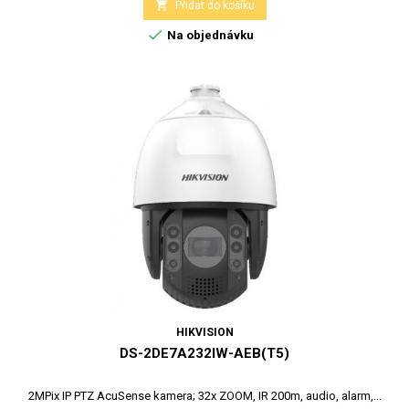

Přidat do košíku

Na objednávku
HIKVISION
DS-2DE7A232IW-AEB(T5)
2MPix IP PTZ AcuSense kamera; 32x ZOOM, IR 200m, audio, alarm,...