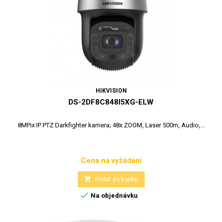
HIKVISION
DS-2DF8C848I5XG-ELW
8MPix IP PTZ Darkfighter kamera; 48x ZOOM, Laser 500m, Audio,...
Cena na vyžádání
Cena

Přidat do košíku

Na objednávku