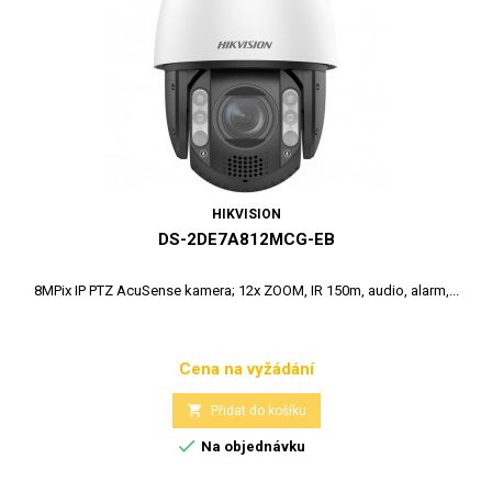
HIKVISION
DS-2DE7A812MCG-EB
8MPix IP PTZ AcuSense kamera; 12x ZOOM, IR 150m, audio, alarm,...
Cena na vyžádání
Cena

Přidat do košíku

Na objednávku