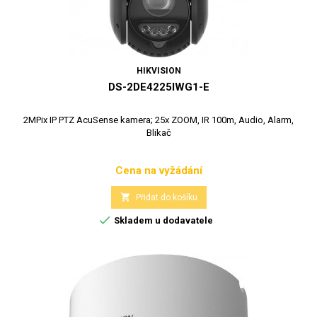
HIKVISION
DS-2DE4225IWG1-E
2MPix IP PTZ AcuSense kamera; 25x ZOOM, IR 100m, Audio, Alarm,
Blikač
Cena na vyžádání
Cena

Přidat do košíku

Skladem u dodavatele