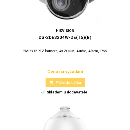
HIKVISION
DS-2DE3204W-DE(T5)(B)
2MPix IP PTZ kamera; 4x ZOOM, Audio, Alarm, IP66
Cena na vyžádání
Cena

Přidat do košíku

Skladem u dodavatele