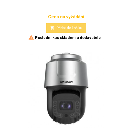
Cena na vyžádání
Cena

Přidat do košíku

Poslední kus skladem u dodavatele