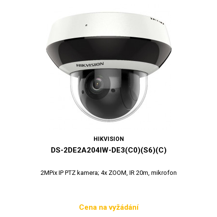
HIKVISION
DS-2DE2A204IW-DE3(C0)(S6)(C)
2MPix IP PTZ kamera; 4x ZOOM, IR 20m, mikrofon
Cena na vyžádání
Cena