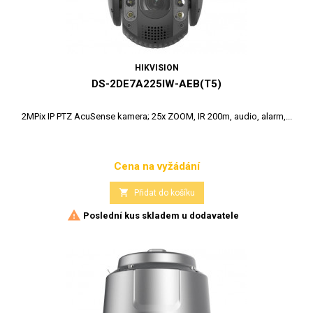
HIKVISION
DS-2DE7A225IW-AEB(T5)
2MPix IP PTZ AcuSense kamera; 25x ZOOM, IR 200m, audio, alarm,...
Cena na vyžádání
Cena

Přidat do košíku

Poslední kus skladem u dodavatele