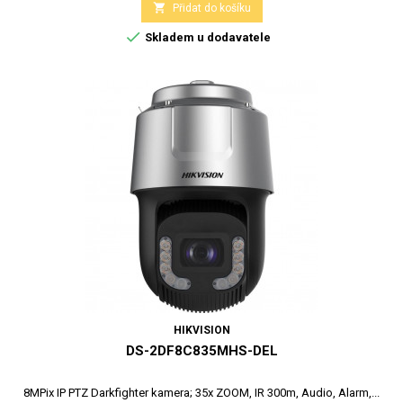

Přidat do košíku

Skladem u dodavatele
HIKVISION
DS-2DF8C835MHS-DEL
8MPix IP PTZ Darkfighter kamera; 35x ZOOM, IR 300m, Audio, Alarm,...