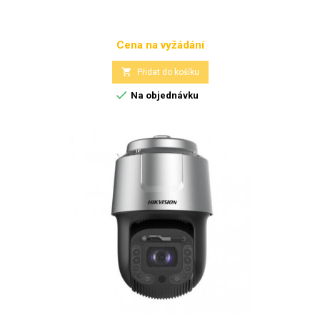
Cena na vyžádání
Cena

Přidat do košíku

Na objednávku