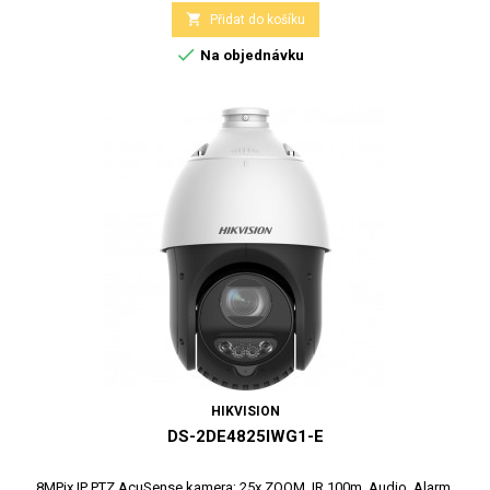

Přidat do košíku

Na objednávku
HIKVISION
DS-2DE4825IWG1-E
8MPix IP PTZ AcuSense kamera; 25x ZOOM, IR 100m, Audio, Alarm,