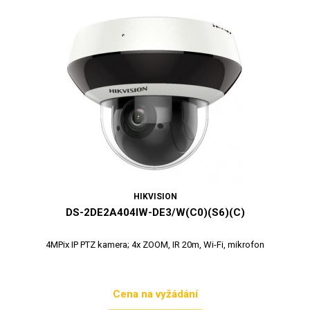
HIKVISION
DS-2DE2A404IW-DE3/W(C0)(S6)(C)
4MPix IP PTZ kamera; 4x ZOOM, IR 20m, Wi-Fi, mikrofon
Cena na vyžádání
Cena