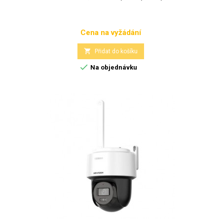
Cena na vyžádání
Cena

Přidat do košíku

Na objednávku