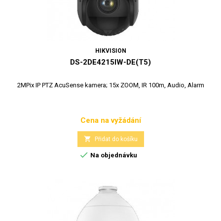
HIKVISION
DS-2DE4215IW-DE(T5)
2MPix IP PTZ AcuSense kamera; 15x ZOOM, IR 100m, Audio, Alarm
Cena na vyžádání
Cena

Přidat do košíku

Na objednávku