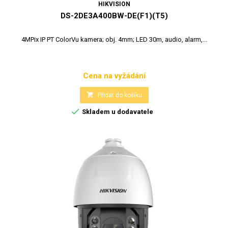
HIKVISION
DS-2DE3A400BW-DE(F1)(T5)
4MPix IP PT ColorVu kamera; obj. 4mm; LED 30m, audio, alarm,...
Cena na vyžádání
Cena

Přidat do košíku

Skladem u dodavatele