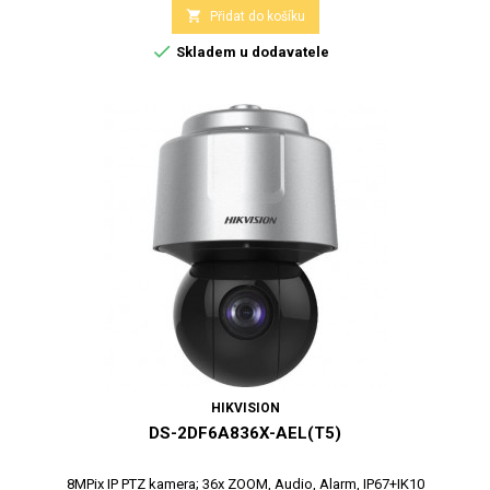

Přidat do košíku

Skladem u dodavatele
HIKVISION
DS-2DF6A836X-AEL(T5)
8MPix IP PTZ kamera; 36x ZOOM, Audio, Alarm, IP67+IK10