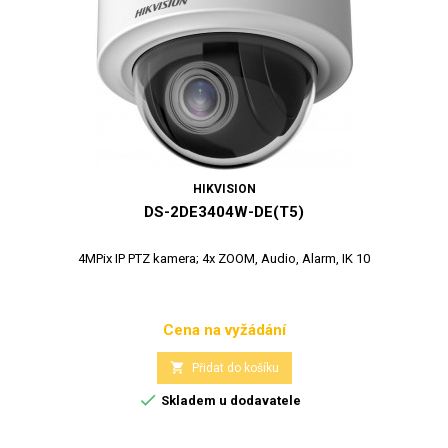
HIKVISION
DS-2DE3404W-DE(T5)
4MPix IP PTZ kamera; 4x ZOOM, Audio, Alarm, IK 10
Cena na vyžádání
Cena

Přidat do košíku

Skladem u dodavatele