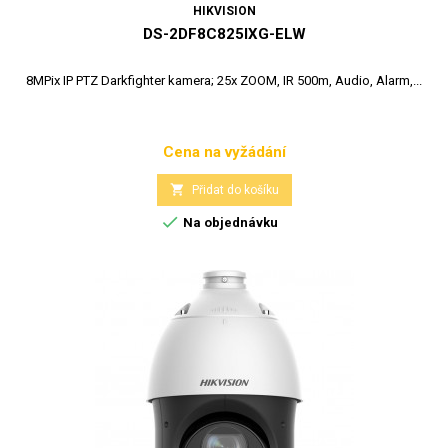
HIKVISION
DS-2DF8C825IXG-ELW
8MPix IP PTZ Darkfighter kamera; 25x ZOOM, IR 500m, Audio, Alarm,...
Cena na vyžádání
Cena

Přidat do košíku

Na objednávku