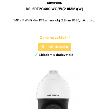
HIKVISION
DS-2DE2C400IWG/W(2.8MM)(W)
4MPix IP Wi-Fi Mini PT kamera; obj. 2.8mm; IR 30, mikrofon,...
Cena na vyžádání
Cena

Přidat do košíku

Skladem u dodavatele