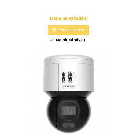
Cena na vyžádání
Cena

Přidat do košíku

Na objednávku