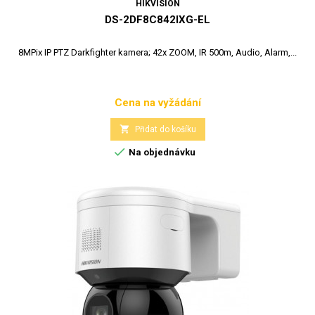
HIKVISION
DS-2DF8C842IXG-EL
8MPix IP PTZ Darkfighter kamera; 42x ZOOM, IR 500m, Audio, Alarm,...
Cena na vyžádání
Cena

Přidat do košíku

Na objednávku