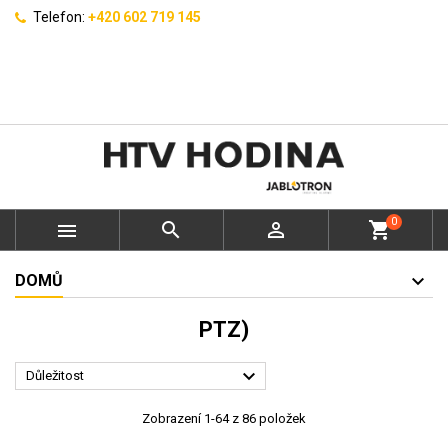
Telefon:
+420 602 719 145
0



shopping_cart
DOMŮ
PTZ)

Důležitost
Zobrazení 1-64 z 86 položek