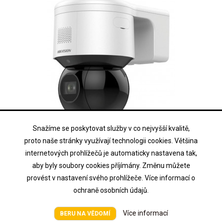
Snažíme se poskytovat služby v co nejvyšší kvalitě,
HIKVISION
proto naše stránky využívají technologii cookies. Většina
DS-2DE3A404IWG-E/W
internetových prohlížečů je automaticky nastavena tak,
aby byly soubory cookies příjímány. Změnu můžete
4MPix IP PTZ kamera; 4x ZOOM, IR 50m, Audio, Alarm, mikrofon,...
provést v nastavení svého prohlížeče. Více informací o
ochraně osobních údajů.
Cena na vyžádání
Cena
Více informací
BERU NA VĚDOMÍ