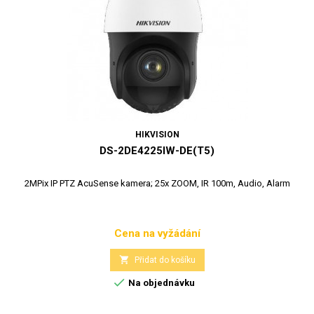
HIKVISION
DS-2DE4225IW-DE(T5)
2MPix IP PTZ AcuSense kamera; 25x ZOOM, IR 100m, Audio, Alarm
Cena na vyžádání
Cena

Přidat do košíku

Na objednávku