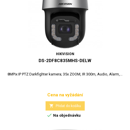
HIKVISION
DS-2DF8C835MHS-DELW
8MPix IP PTZ Darkfighter kamera; 35x ZOOM, IR 300m, Audio, Alarm,...
Cena na vyžádání
Cena

Přidat do košíku

Na objednávku