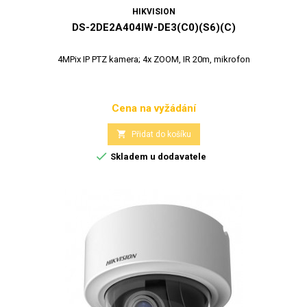
HIKVISION
DS-2DE2A404IW-DE3(C0)(S6)(C)
4MPix IP PTZ kamera; 4x ZOOM, IR 20m, mikrofon
Cena na vyžádání
Cena

Přidat do košíku

Skladem u dodavatele