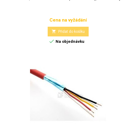
Cena na vyžádání
Cena

Přidat do košíku

Na objednávku