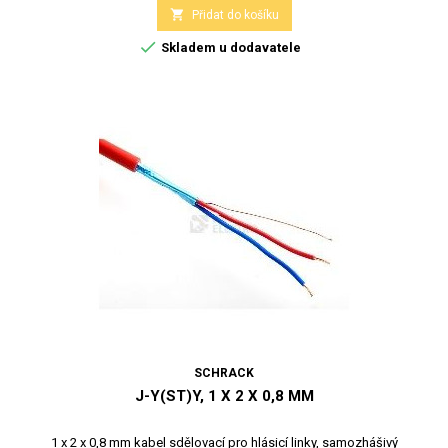

Přidat do košíku

Skladem u dodavatele
SCHRACK
J-Y(ST)Y, 1 X 2 X 0,8 MM
1 x 2 x 0,8 mm kabel sdělovací pro hlásicí linky, samozhášivý