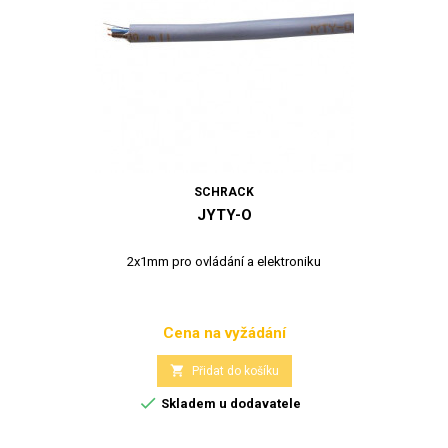
SCHRACK
JYTY-O
2x1mm pro ovládání a elektroniku
Cena na vyžádání
Cena

Přidat do košíku

Skladem u dodavatele