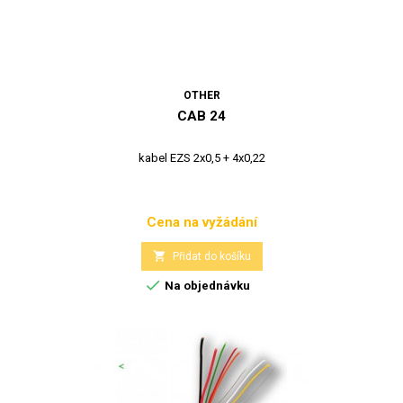
OTHER
CAB 24
kabel EZS 2x0,5 + 4x0,22
Cena na vyžádání
Cena

Přidat do košíku

Na objednávku