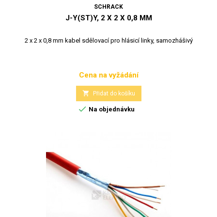
SCHRACK
J-Y(ST)Y, 2 X 2 X 0,8 MM
2 x 2 x 0,8 mm kabel sdělovací pro hlásicí linky, samozhášivý
Cena na vyžádání
Cena

Přidat do košíku

Na objednávku