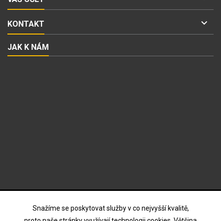

KONTAKT
JAK K NÁM
ODBĚR NOVINEK
Snažíme se poskytovat služby v co nejvyšší kvalitě,
proto naše stránky využívají technologii cookies. Většina