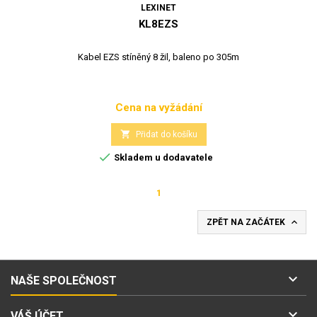
LEXINET
KL8EZS
Kabel EZS stíněný 8 žil, baleno po 305m
Cena na vyžádání
Cena

Přidat do košíku

Skladem u dodavatele
1

ZPĚT NA ZAČÁTEK

NAŠE SPOLEČNOST

VÁŠ ÚČET