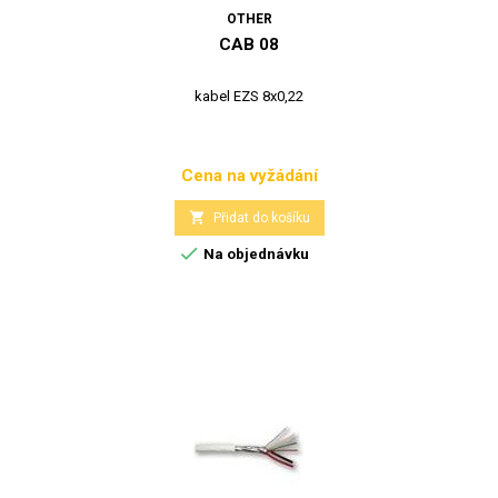
OTHER
CAB 08
kabel EZS 8x0,22
Cena na vyžádání
Cena

Přidat do košíku

Na objednávku