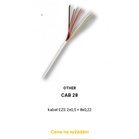
OTHER
CAB 28
kabel EZS 2x0,5 + 8x0,22
Cena na vyžádání
Cena