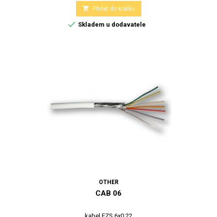

Přidat do košíku

Skladem u dodavatele
OTHER
CAB 06
kabel EZS 6x0,22