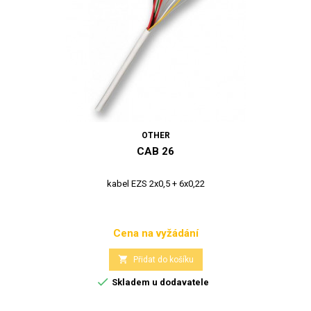
OTHER
CAB 26
kabel EZS 2x0,5 + 6x0,22
Cena na vyžádání
Cena

Přidat do košíku

Skladem u dodavatele