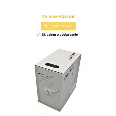
Cena na vyžádání
Cena

Přidat do košíku

Skladem u dodavatele