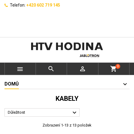
Telefon:
+420 602 719 145
0



shopping_cart
DOMŮ
KABELY

Důležitost
Zobrazení 1-13 z 13 položek