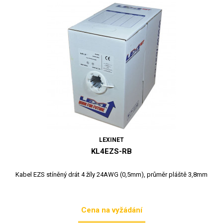
LEXINET
KL4EZS-RB
Kabel EZS stíněný drát 4 žíly 24AWG (0,5mm), průměr pláště 3,8mm
Cena na vyžádání
Cena