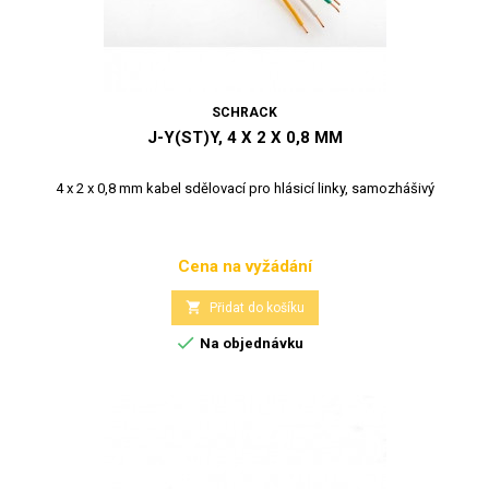
SCHRACK
J-Y(ST)Y, 4 X 2 X 0,8 MM
4 x 2 x 0,8 mm kabel sdělovací pro hlásicí linky, samozhášivý
Cena na vyžádání
Cena

Přidat do košíku

Na objednávku