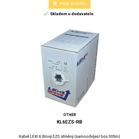

Přidat do košíku

Skladem u dodavatele
OTHER
KL6EZS-RB
Kabel LEXI 6 žilový EZS stíněný (samoodvíjecí box 305m)