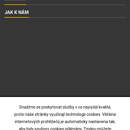
JAK K NÁM
ODBĚR NOVINEK
Snažíme se poskytovat služby v co nejvyšší kvalitě,
proto naše stránky využívají technologii cookies. Většina
internetových prohlížečů je automaticky nastavena tak,
Souhlasím s podmínkami a zásadami ochrany osobních
aby byly soubory cookies příjímány. Změnu můžete
údajů