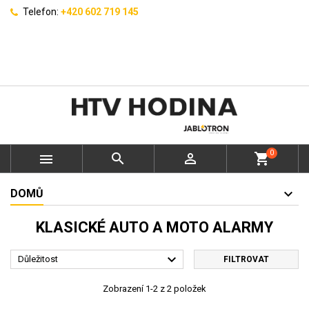
Telefon:
+420 602 719 145
0



shopping_cart
DOMŮ
KLASICKÉ AUTO A MOTO ALARMY

Důležitost
FILTROVAT
Zobrazení 1-2 z 2 položek