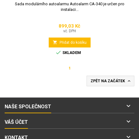
Sada modulárního autoalarmu Autoalarm CA-340 je určen pro
instalaci...
899,03 Kč
Cena
vč. DPH

Přidat do košíku

SKLADEM
1

ZPĚT NA ZAČÁTEK

NAŠE SPOLEČNOST

VÁŠ ÚČET

KONTAKT