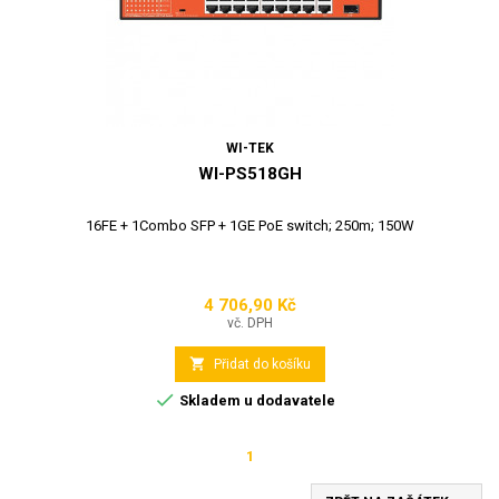
WI-TEK
WI-PS518GH
16FE + 1Combo SFP + 1GE PoE switch; 250m; 150W
4 706,90 Kč
Cena
vč. DPH

Přidat do košíku

Skladem u dodavatele
1