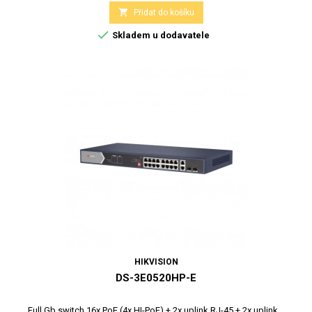

Přidat do košíku

Skladem u dodavatele
HIKVISION
DS-3E0520HP-E
Full Gb switch 16x PoE (4x HI-PoE) + 2x uplink RJ-45 + 2x uplink...