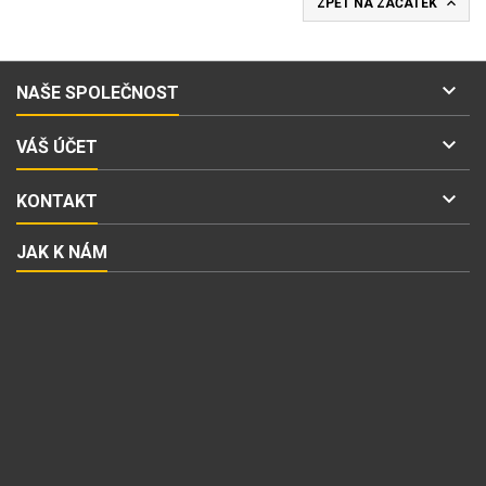

ZPĚT NA ZAČÁTEK

NAŠE SPOLEČNOST

VÁŠ ÚČET

KONTAKT
JAK K NÁM