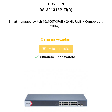
HIKVISION
DS-3E1318P-EI(B)
Smart managed switch 16x100TX PoE + 2x Gb Uplink Combo port,
230W,...
Cena na vyžádání
Cena

Přidat do košíku

Skladem u dodavatele