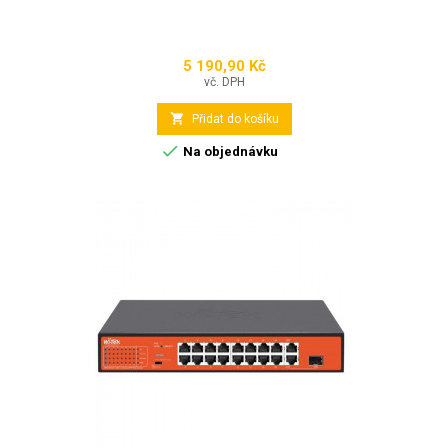
5 190,90 Kč
Cena
vč. DPH

Přidat do košíku

Na objednávku