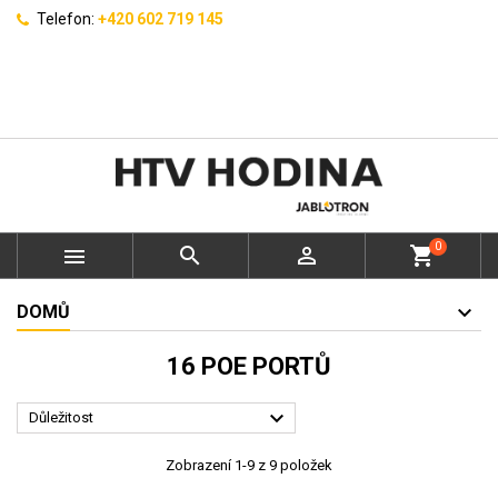
Telefon:
+420 602 719 145
0



shopping_cart
DOMŮ
16 POE PORTŮ

Důležitost
Zobrazení 1-9 z 9 položek