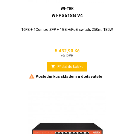
WI-TEK
WI-PS518G V4
16FE + 1Combo SFP + 1GE HiPoE switch; 250m; 185W
5 432,90 Kč
Cena
vč. DPH

Přidat do košíku

Poslední kus skladem u dodavatele