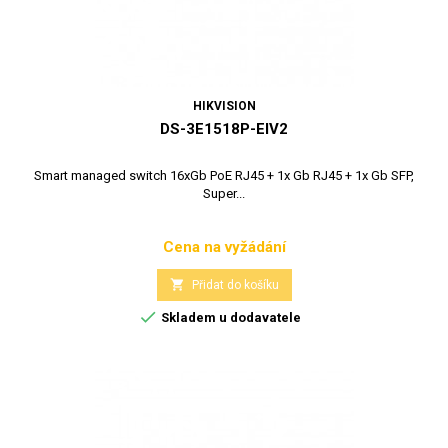
HIKVISION
DS-3E1518P-EIV2
Smart managed switch 16xGb PoE RJ45 + 1x Gb RJ45 + 1x Gb SFP,
Super...
Cena na vyžádání
Cena

Přidat do košíku

Skladem u dodavatele