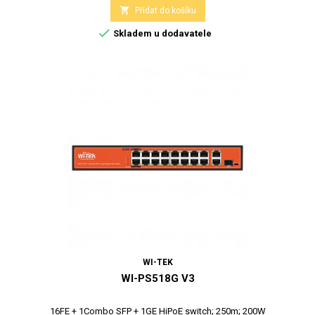

Přidat do košíku

Skladem u dodavatele
WI-TEK
WI-PS518G V3
16FE + 1Combo SFP + 1GE HiPoE switch; 250m; 200W