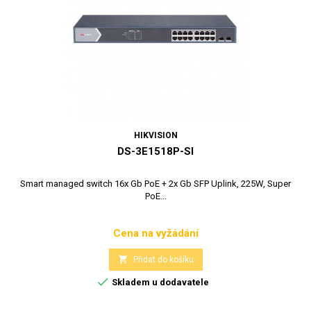
HIKVISION
DS-3E1518P-SI
Smart managed switch 16x Gb PoE + 2x Gb SFP Uplink, 225W, Super
PoE...
Cena na vyžádání
Cena

Přidat do košíku

Skladem u dodavatele