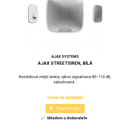
AJAX SYSTEMS
AJAX STREETSIREN, BÍLÁ
Bezdrátová vnější siréna, výkon signalizace 85–113 dB,
zabudovaná...
Cena na vyžádání
Cena

Přidat do košíku

Skladem u dodavatele