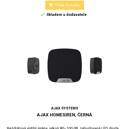

Přidat do košíku

Skladem u dodavatele
AJAX SYSTEMS
AJAX HOMESIREN, ČERNÁ
Bezdrátová vnitřní siréna, výkon 80–100 dB, zabudovaná LED dioda,...