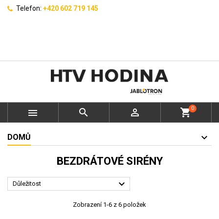
Telefon:
+420 602 719 145
0



shopping_cart
DOMŮ
BEZDRÁTOVÉ SIRÉNY

Důležitost
Zobrazení 1-6 z 6 položek