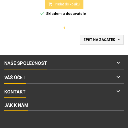

Přidat do košíku

Skladem u dodavatele
1

ZPĚT NA ZAČÁTEK

NAŠE SPOLEČNOST

VÁŠ ÚČET

KONTAKT
JAK K NÁM