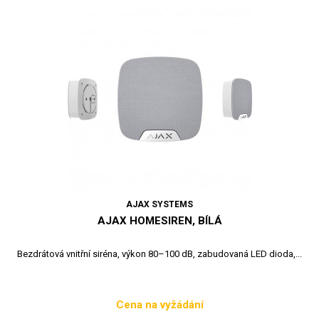
AJAX SYSTEMS
AJAX HOMESIREN, BÍLÁ
Bezdrátová vnitřní siréna, výkon 80–100 dB, zabudovaná LED dioda,...
Cena na vyžádání
Cena