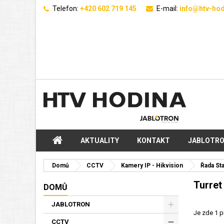
Telefon:
+420 602 719 145
E-mail:
info@htv-hod
AKTUALITY
KONTAKT
JABLOTR
Domů
CCTV
Kamery IP - Hikvision
Řada St
Turret
DOMŮ
JABLOTRON
Je zde 1 p
CCTV