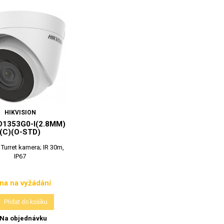
HIKVISION
D1353G0-I(2.8MM)
(C)(O-STD)
 Turret kamera; IR 30m,
IP67
na na vyžádání
Cena

Přidat do košíku
Na objednávku