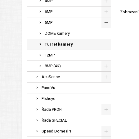
4MP
6MP
Zobrazení 
5MP
DOME kamery
Turret kamery
12MP
8MP (4K)
AcuSense
PanoVu
Fisheye
Řada PROFI
Řada SPECIAL
Speed Dome (PT