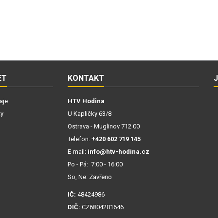
ET
KONTAKT
aje
HTV Hodina
ky
U Kapličky 63/8
Ostrava - Muglinov 712 00
Telefon:
+420 602 719 145
E-mail:
info@htv-hodina.cz
Po - Pá: 7:00 - 16:00
So, Ne: Zavřeno
IČ:
48424986
DIČ:
CZ6804201646