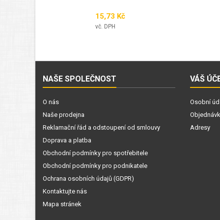
Cena
15,73 Kč
vč. DPH
NAŠE SPOLEČNOST
VÁŠ ÚČ
O nás
Osobní úd
Naše prodejna
Objednáv
Reklamační řád a odstoupení od smlouvy
Adresy
Doprava a platba
Obchodní podmínky pro spotřebitele
Obchodní podmínky pro podnikatele
Ochrana osobních údajů (GDPR)
Kontaktujte nás
Mapa stránek