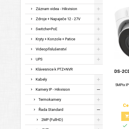
Záznam videa - Hikvision
Zdroje + Napaječe 12 - 27V
Switche+PoE
Kryty + Konzole + Patice
Videopříslušenství
UPS
Klávesnice k PTZ+NVR
DS-2C
Kabely
5MPix IP
Kamery IP - Hikvision
Termokamery
Ce
Řada Standard
2MP (FullHD)
