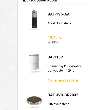
NEJPRODÁVANÉJŠÍ
BAT-1V5-AA
Alkalická baterie
Cena
18,15 Kč
vč. DPH
JA-110P
Sběrnicový PIR detektor
pohybu JA-110P je
sběrnicový detektor...
Cena
Cena na vyžádání
BAT-3V0-CR2032
Lithiová baterie