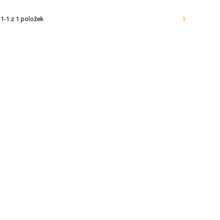
1-1 z 1 položek
1