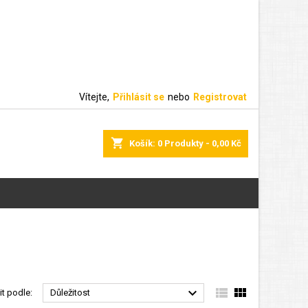
Vítejte,
Přihlásit se
nebo
Registrovat
shopping_cart
Košík:
0
Produkty - 0,00 Kč



it podle:
Důležitost