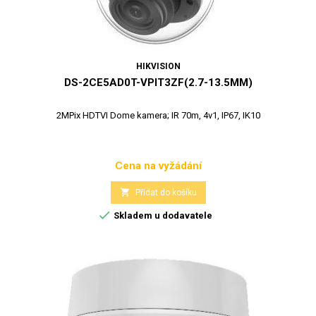
HIKVISION
DS-2CE5AD0T-VPIT3ZF(2.7-13.5MM)
2MPix HDTVI Dome kamera; IR 70m, 4v1, IP67, IK10
Cena na vyžádání
Cena

Přidat do košíku

Skladem u dodavatele