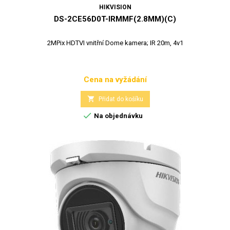
HIKVISION
DS-2CE56D0T-IRMMF(2.8MM)(C)
2MPix HDTVI vnitřní Dome kamera; IR 20m, 4v1
Cena na vyžádání
Cena

Přidat do košíku

Na objednávku