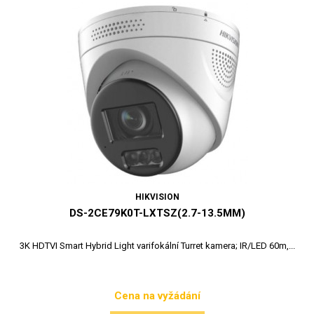
HIKVISION
DS-2CE79K0T-LXTSZ(2.7-13.5MM)
3K HDTVI Smart Hybrid Light varifokální Turret kamera; IR/LED 60m,...
Cena na vyžádání
Cena