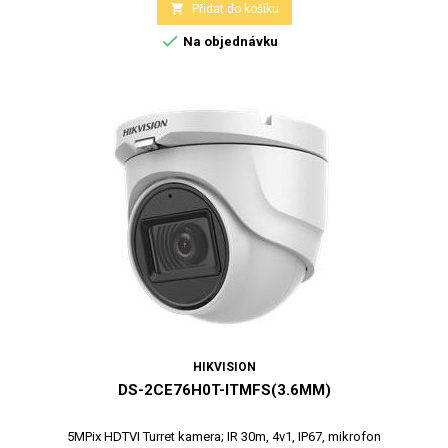

Přidat do košíku

Na objednávku
HIKVISION
DS-2CE76H0T-ITMFS(3.6MM)
5MPix HDTVI Turret kamera; IR 30m, 4v1, IP67, mikrofon