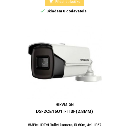

Přidat do košíku

Skladem u dodavatele
HIKVISION
DS-2CE16U1T-IT3F(2.8MM)
8MPix HDTVI Bullet kamera; IR 60m, 4v1, IP67