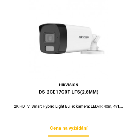
HIKVISION
DS-2CE17G0T-LFS(2.8MM)
2K HDTVI Smart Hybrid Light Bullet kamera; LED/IR 40m, 4v1,...
Cena na vyžádání
Cena