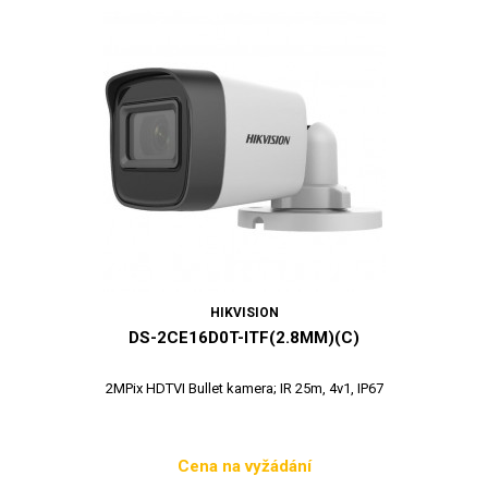
HIKVISION
DS-2CE16D0T-ITF(2.8MM)(C)
2MPix HDTVI Bullet kamera; IR 25m, 4v1, IP67
Cena na vyžádání
Cena