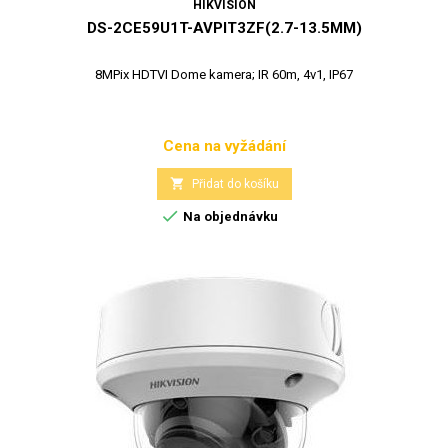
HIKVISION
DS-2CE59U1T-AVPIT3ZF(2.7-13.5MM)
8MPix HDTVI Dome kamera; IR 60m, 4v1, IP67
Cena na vyžádání
Cena

Přidat do košíku

Na objednávku