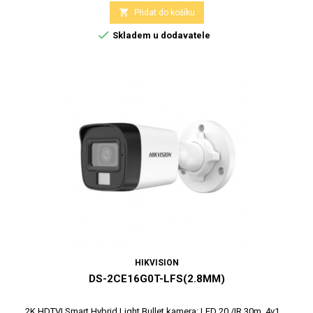

Přidat do košíku

Skladem u dodavatele
HIKVISION
DS-2CE16G0T-LFS(2.8MM)
2K HDTVI Smart Hybrid Light Bullet kamera; LED 20 /IR 30m, 4v1,...