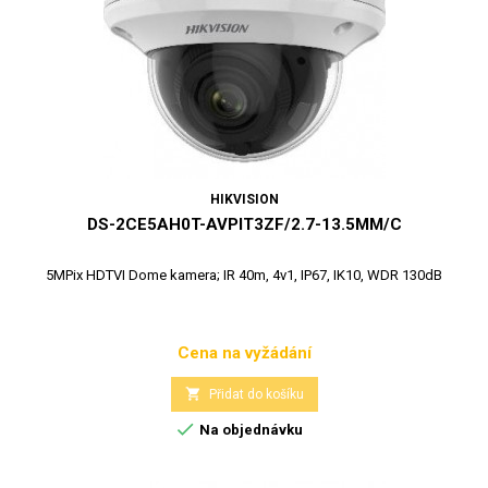
HIKVISION
DS-2CE5AH0T-AVPIT3ZF/2.7-13.5MM/C
5MPix HDTVI Dome kamera; IR 40m, 4v1, IP67, IK10, WDR 130dB
Cena na vyžádání
Cena

Přidat do košíku

Na objednávku