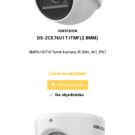
HIKVISION
DS-2CE76U1T-ITMF(2.8MM)
8MPix HDTVI Turret kamera; IR 30m, 4v1, IP67
Cena na vyžádání
Cena

Přidat do košíku

Na objednávku