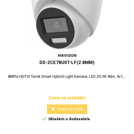
HIKVISION
DS-2CE78U0T-LF(2.8MM)
8MPix HDTVI Turret Smart Hybrid Light kamera; LED 20 /IR 40m, 4v1,...
Cena na vyžádání
Cena

Přidat do košíku

Skladem u dodavatele