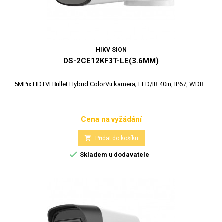
HIKVISION
DS-2CE12KF3T-LE(3.6MM)
5MPix HDTVI Bullet Hybrid ColorVu kamera; LED/IR 40m, IP67, WDR...
Cena na vyžádání
Cena

Přidat do košíku

Skladem u dodavatele