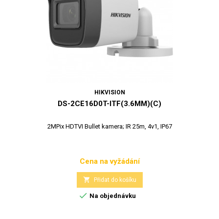
HIKVISION
DS-2CE16D0T-ITF(3.6MM)(C)
2MPix HDTVI Bullet kamera; IR 25m, 4v1, IP67
Cena na vyžádání
Cena

Přidat do košíku

Na objednávku