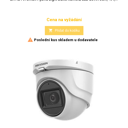
Cena na vyžádání
Cena

Přidat do košíku

Poslední kus skladem u dodavatele