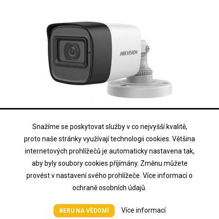
Snažíme se poskytovat služby v co nejvyšší kvalitě,
HIKVISION
proto naše stránky využívají technologii cookies. Většina
DS-2CE16D0T-ITFS(2.8MM)
internetových prohlížečů je automaticky nastavena tak,
aby byly soubory cookies příjímány. Změnu můžete
2MPix HDTVI Bullet kamera; IR 30m, 4v1, IP67, mikrofon
provést v nastavení svého prohlížeče. Více informací o
ochraně osobních údajů.
Cena na vyžádání
Cena
Více informací
BERU NA VĚDOMÍ