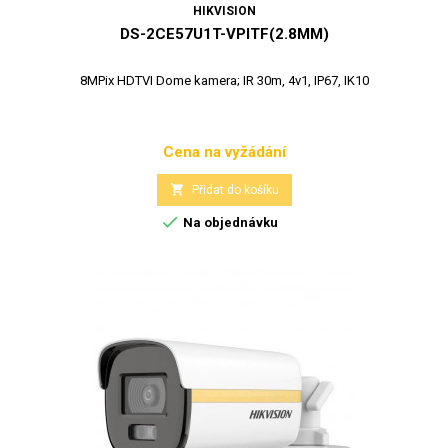
HIKVISION
DS-2CE57U1T-VPITF(2.8MM)
8MPix HDTVI Dome kamera; IR 30m, 4v1, IP67, IK10
Cena na vyžádání
Cena

Přidat do košíku

Na objednávku