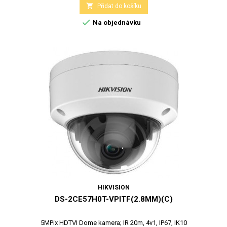

Přidat do košíku

Na objednávku
HIKVISION
DS-2CE57H0T-VPITF(2.8MM)(C)
5MPix HDTVI Dome kamera; IR 20m, 4v1, IP67, IK10