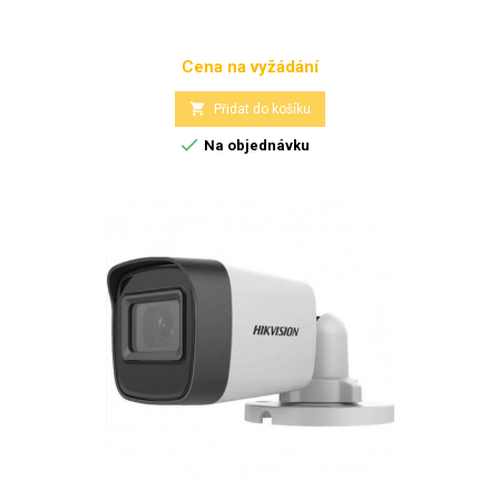
Cena na vyžádání
Cena

Přidat do košíku

Na objednávku