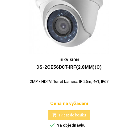
HIKVISION
DS-2CE56D0T-IRF(2.8MM)(C)
2MPix HDTVI Turret kamera; IR 25m, 4v1, IP67
Cena na vyžádání
Cena

Přidat do košíku

Na objednávku