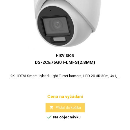
HIKVISION
DS-2CE76G0T-LMFS(2.8MM)
2K HDTVI Smart Hybrid Light Turret kamera; LED 20 /IR 30m, 4v1,...
Cena na vyžádání
Cena

Přidat do košíku

Na objednávku