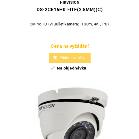
HIKVISION
DS-2CE16H0T-ITF(2.8MM)(C)
5MPix HDTVI Bullet kamera; IR 30m, 4v1, IP67
Cena na vyžádání
Cena

Přidat do košíku

Na objednávku