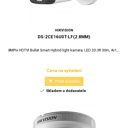
HIKVISION
DS-2CE16U0T-LF(2.8MM)
8MPix HDTVI Bullet Smart Hybrid light kamera; LED 20 /IR 30m, 4v1,...
Cena na vyžádání
Cena

Přidat do košíku

Skladem u dodavatele