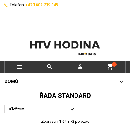
Telefon:
+420 602 719 145
0



shopping_cart
DOMŮ
ŘADA STANDARD

Důležitost
Zobrazení 1-64 z 72 položek