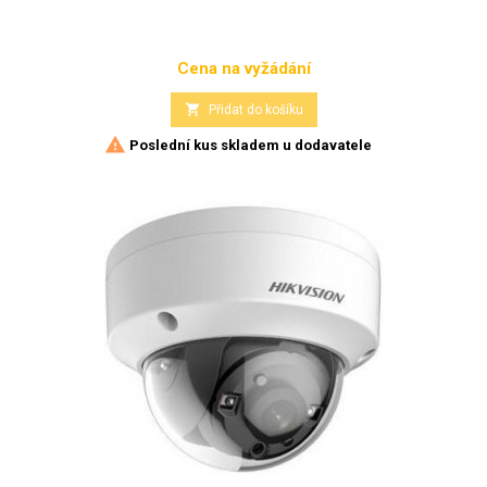
Cena na vyžádání
Cena

Přidat do košíku

Poslední kus skladem u dodavatele