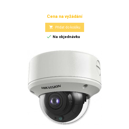
Cena na vyžádání
Cena

Přidat do košíku

Na objednávku