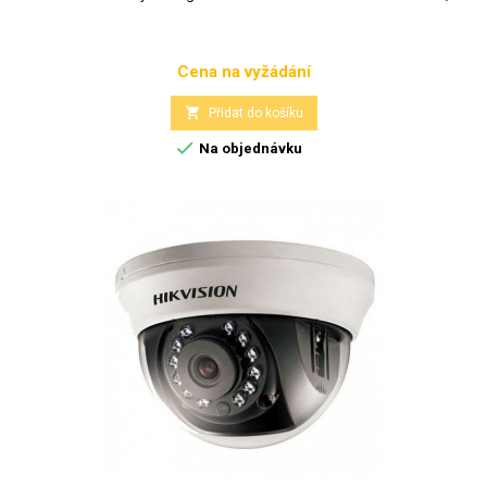
Cena na vyžádání
Cena

Přidat do košíku

Na objednávku