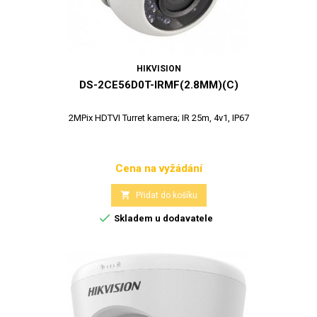
HIKVISION
DS-2CE56D0T-IRMF(2.8MM)(C)
2MPix HDTVI Turret kamera; IR 25m, 4v1, IP67
Cena na vyžádání
Cena

Přidat do košíku

Skladem u dodavatele