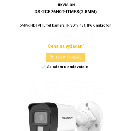
HIKVISION
DS-2CE76H0T-ITMFS(2.8MM)
5MPix HDTVI Turret kamera; IR 30m, 4v1, IP67, mikrofon
Cena na vyžádání
Cena

Přidat do košíku

Skladem u dodavatele