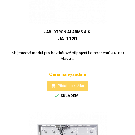
JABLOTRON ALARMS A.S.
JA-112R
Sběrnicový modul pro bezdrátové připojení komponentů JA-100
Modul...
Cena na vyžádání
Cena

Přidat do košíku

SKLADEM