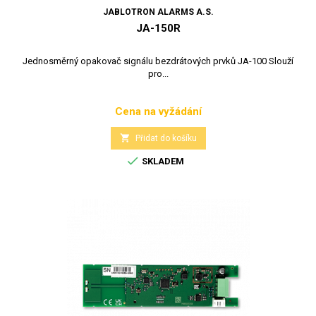
JABLOTRON ALARMS A.S.
JA-150R
Jednosměrný opakovač signálu bezdrátových prvků JA-100 Slouží
pro...
Cena na vyžádání
Cena

Přidat do košíku

SKLADEM