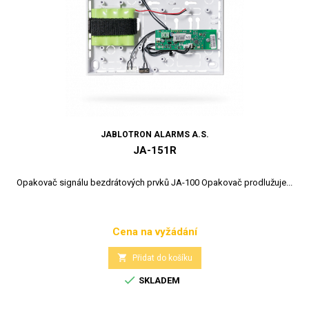
JABLOTRON ALARMS A.S.
JA-151R
Opakovač signálu bezdrátových prvků JA-100 Opakovač prodlužuje...
Cena na vyžádání
Cena

Přidat do košíku

SKLADEM