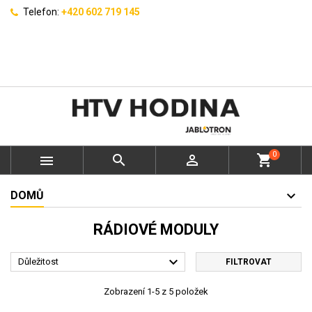
Telefon:
+420 602 719 145
0



shopping_cart
DOMŮ
RÁDIOVÉ MODULY

Důležitost
FILTROVAT
Zobrazení 1-5 z 5 položek