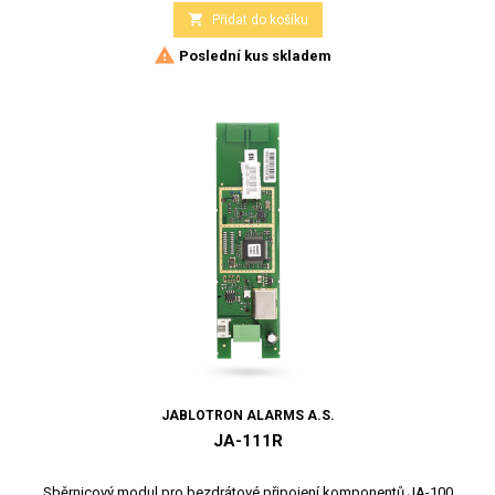

Přidat do košíku

Poslední kus skladem
JABLOTRON ALARMS A.S.
JA-111R
Sběrnicový modul pro bezdrátové připojení komponentů JA-100