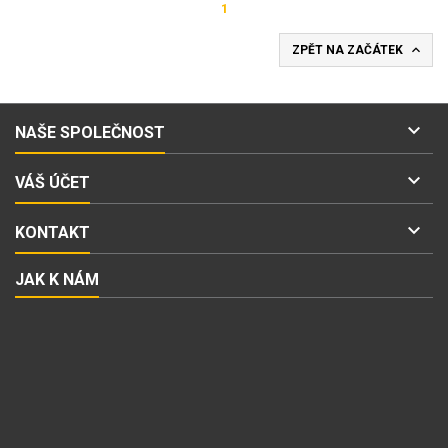
1

ZPĚT NA ZAČÁTEK

NAŠE SPOLEČNOST

VÁŠ ÚČET

KONTAKT
JAK K NÁM