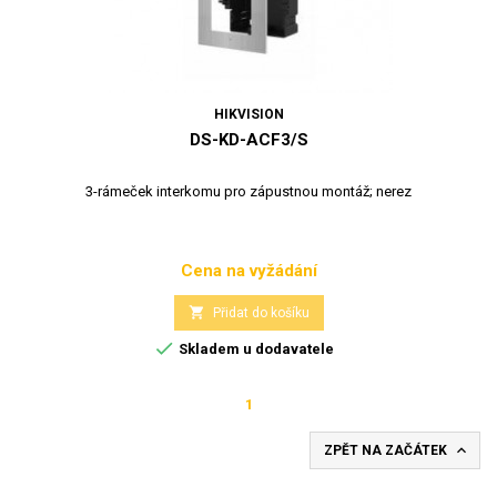
HIKVISION
DS-KD-ACF3/S
3-rámeček interkomu pro zápustnou montáž; nerez
Cena na vyžádání
Cena

Přidat do košíku

Skladem u dodavatele
1

ZPĚT NA ZAČÁTEK