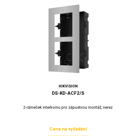
HIKVISION
DS-KD-ACF2/S
2-rámeček interkomu pro zápustnou montáž; nerez
Cena na vyžádání
Cena