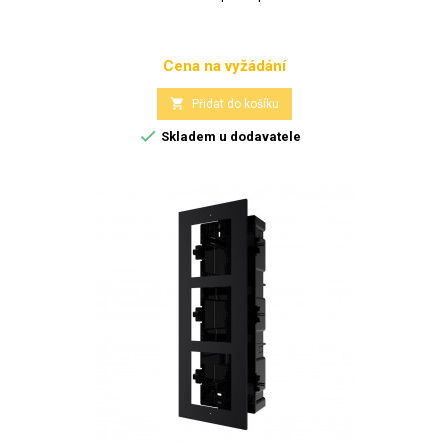
Cena na vyžádání
Cena

Přidat do košíku

Skladem u dodavatele