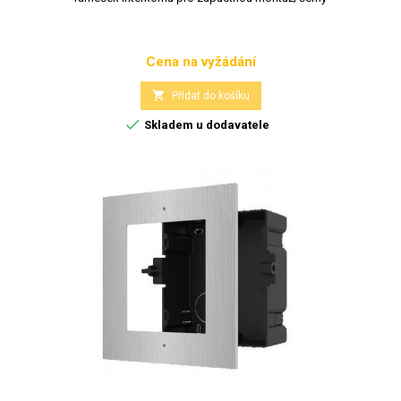
Cena na vyžádání
Cena

Přidat do košíku

Skladem u dodavatele