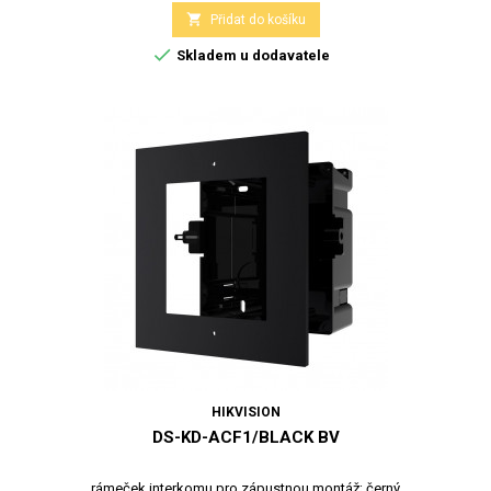

Přidat do košíku

Skladem u dodavatele
HIKVISION
DS-KD-ACF1/BLACK BV
rámeček interkomu pro zápustnou montáž; černý