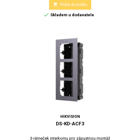

Přidat do košíku

Skladem u dodavatele
HIKVISION
DS-KD-ACF3
3-rámeček interkomu pro zápustnou montáž