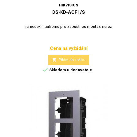
HIKVISION
DS-KD-ACF1/S
rámeček interkomu pro zápustnou montáž; nerez
Cena na vyžádání
Cena

Přidat do košíku

Skladem u dodavatele