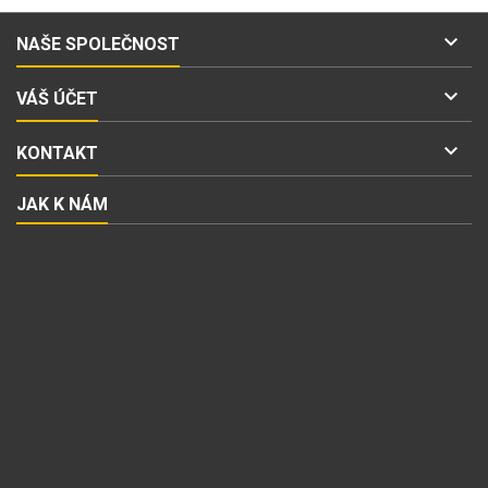

NAŠE SPOLEČNOST

VÁŠ ÚČET

KONTAKT
JAK K NÁM