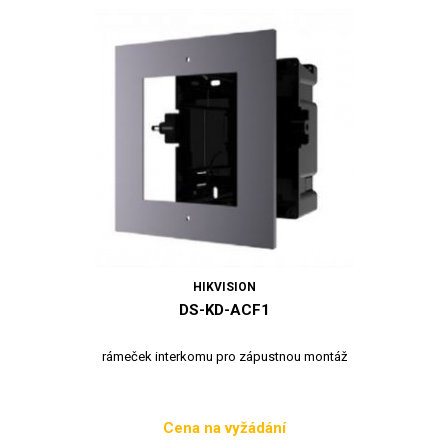
HIKVISION
DS-KD-ACF1
rámeček interkomu pro zápustnou montáž
Cena na vyžádání
Cena