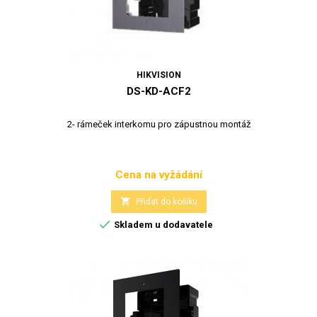
HIKVISION
DS-KD-ACF2
2- rámeček interkomu pro zápustnou montáž
Cena na vyžádání
Cena

Přidat do košíku

Skladem u dodavatele