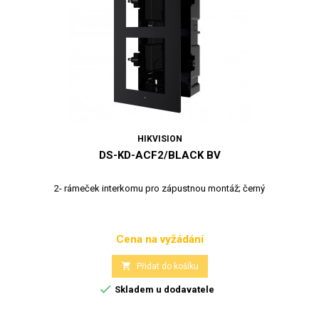
HIKVISION
DS-KD-ACF2/BLACK BV
2- rámeček interkomu pro zápustnou montáž; černý
Cena na vyžádání
Cena

Přidat do košíku

Skladem u dodavatele