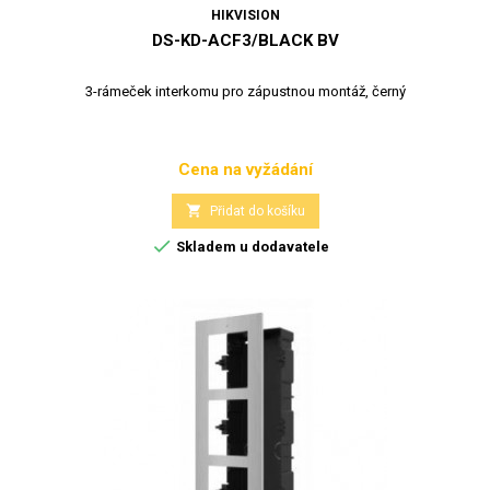
HIKVISION
DS-KD-ACF3/BLACK BV
3-rámeček interkomu pro zápustnou montáž, černý
Cena na vyžádání
Cena

Přidat do košíku

Skladem u dodavatele