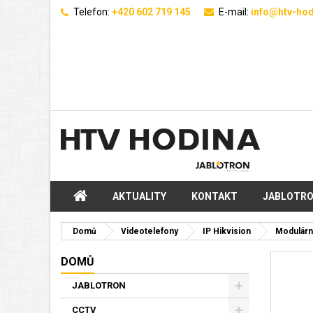
Telefon:
+420 602 719 145
E-mail:
info@htv-hod
AKTUALITY
KONTAKT
JABLOTR
Domů
Videotelefony
IP Hikvision
Modulárn
DOMŮ
JABLOTRON
CCTV