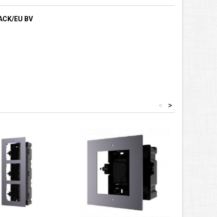
LACK/EU BV
<
>