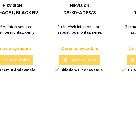
HIKVISION
HIKVISION
-ACF1/BLACK BV
DS-KD-ACF3/S
D
ček interkomu pro
3-rámeček interkomu pro
3-rám
tnou montáž; černý
zápustnou montáž; nerez
zá
na na vyžádání
Cena na vyžádání
Cen
Cena
Cena



Přidat do košíku
Přidat do košíku


adem u dodavatele
Skladem u dodavatele
Skla