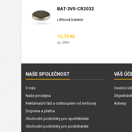
BAT-3V0-CR2032
Lithiová baterie
Cena
15,73 Kč
vč. DPH
NAŠE SPOLEČNOST
VÁŠ ÚČ
O nás
Osobní úd
Naše prodejna
Objednáv
Reklamační řád a odstoupení od smlouvy
Adresy
Doprava a platba
Obchodní podmínky pro spotřebitele
Obchodní podmínky pro podnikatele