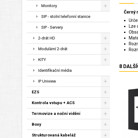
Monitory
Černý 
SIP - stolní telefonní stanice
Urče
Lze 
SIP - Servery
Obsa
Mater
2-drát HD
Rozm
Modulární 2-drát
Rozm
KITY
8 DALŠ
Identifikační média
IP Uniview
EZS
Kontrola vstupu + ACS
Termovize a noční vidění
Boxy
Strukturovaná kabeláž