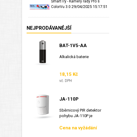
SmartTry - Kamery řady Pro s
29/04/2025 15:17:51
ColorVu 3.0
NEJPRODÁVANÉJŠÍ
BAT-1V5-AA
Alkalická baterie
Cena
18,15 Kč
vč. DPH
JA-110P
Sběrnicový PIR detektor
pohybu JA-110P je
sběrnicový detektor...
Cena
Cena na vyžádání