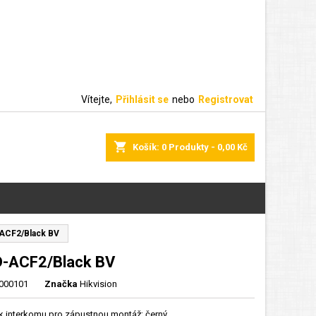
Vítejte,
Přihlásit se
nebo
Registrovat
shopping_cart
Košík:
0
Produkty - 0,00 Kč
ACF2/Black BV
-ACF2/Black BV
000101
Značka
Hikvision
k interkomu pro zápustnou montáž; černý