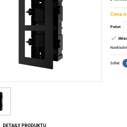
Cena n
Počet

Skla
Naskladní
Sdílet
DETAILY PRODUKTU