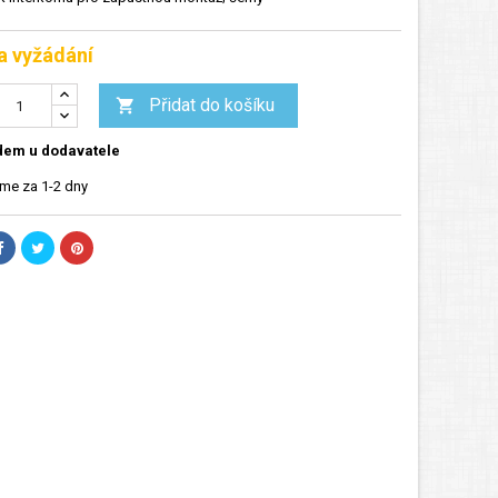
a vyžádání
Přidat do košíku

dem u dodavatele
me za 1-2 dny