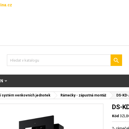
ina.cz

ON
í systém venkovních jednotek
Rámečky - zápustná montáž
DS-KD-
DS-KD
Kód
3ZLB
2- rámeče