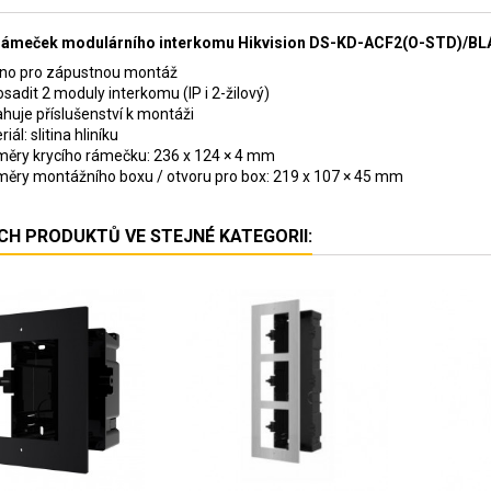
rámeček modulárního interkomu Hikvision DS-KD-ACF2(O-STD)/B
no pro zápustnou montáž
osadit 2 moduly interkomu (IP i 2-žilový)
huje příslušenství k montáži
iál: slitina hliníku
ěry krycího rámečku: 236 x 124 × 4 mm
ěry montážního boxu / otvoru pro box: 219 x 107 × 45 mm
ÍCH PRODUKTŮ VE STEJNÉ KATEGORII: