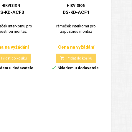
HIKVISION
HIKVISION
S-KD-ACF3
DS-KD-ACF1
DS-KD
eček interkomu pro
rámeček interkomu pro
3-ráme
pustnou montáž
zápustnou montáž
zápust
a na vyžádání
Cena na vyžádání
Cen
Cena
Cena


Přidat do košíku
Přidat do košíku


dem u dodavatele
Skladem u dodavatele
Skla