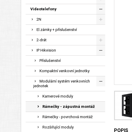
Videotelefony
2N
El.zámky + příslušenství
2-drát
IP Hikvision
Příslušenství
Kompaktní venkovní jednotky
Modulární systém venkovních
jednotek
Kamerové moduly
Rámečky - zápustná montáž
Rámečky - povrchová montáž
Rozšiřující moduly
POPIS