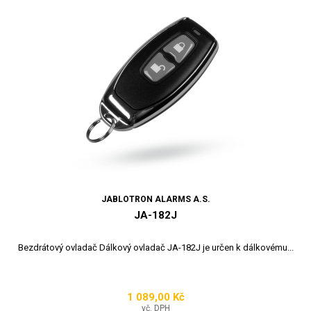
JABLOTRON ALARMS A.S.
JA-182J
Bezdrátový ovladač Dálkový ovladač JA-182J je určen k dálkovému...
1 089,00 Kč
Cena
vč. DPH