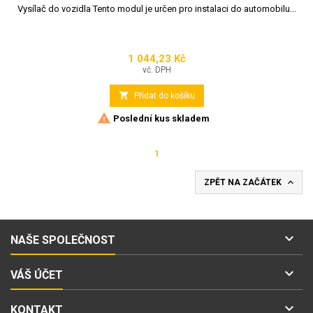
Vysílač do vozidla Tento modul je určen pro instalaci do automobilu...
1 044,23 Kč
Cena
vč. DPH

Přidat do košíku

Poslední kus skladem
1

ZPĚT NA ZAČÁTEK

NAŠE SPOLEČNOST

VÁŠ ÚČET

KONTAKT