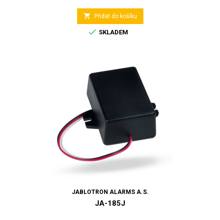

Přidat do košíku

SKLADEM
JABLOTRON ALARMS A.S.
JA-185J