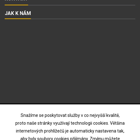
JAK K NÁM
ODBĚR NOVINEK
Snažíme se poskytovat služby v co nejvyšší kvalitě,
proto naše stránky využívají technologii cookies. Většina
internetových prohlížečů je automaticky nastavena tak,
Souhlasím s podmínkami a zásadami ochrany osobních
aby byly soubory cookies příjímány. Změnu můžete
údajů