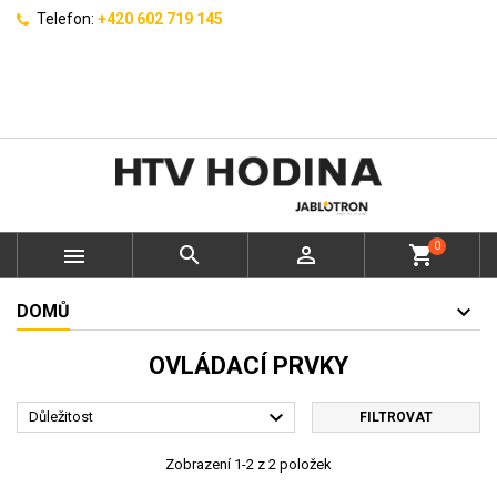
Telefon:
+420 602 719 145
0



shopping_cart
DOMŮ
OVLÁDACÍ PRVKY

Důležitost
FILTROVAT
Zobrazení 1-2 z 2 položek