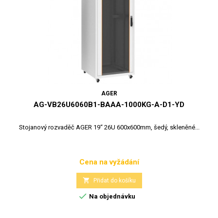
AGER
AG-VB26U6060B1-BAAA-1000KG-A-D1-YD
Stojanový rozvaděč AGER 19“ 26U 600x600mm, šedý, skleněné...
Cena na vyžádání
Cena

Přidat do košíku

Na objednávku