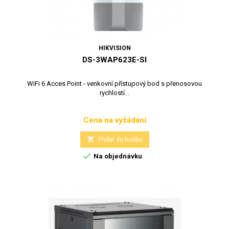
HIKVISION
DS-3WAP623E-SI
WiFi 6 Acces Point - venkovní přístupový bod s přenosovou
rychlostí...
Cena na vyžádání
Cena

Přidat do košíku

Na objednávku