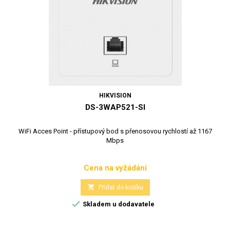
HIKVISION
DS-3WAP521-SI
WiFi Acces Point - přístupový bod s přenosovou rychlostí až 1167
Mbps
Cena na vyžádání
Cena

Přidat do košíku

Skladem u dodavatele