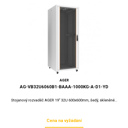
AGER
AG-VB32U6060B1-BAAA-1000KG-A-D1-YD
Stojanový rozvaděč AGER 19“ 32U 600x600mm, šedý, skleněné...
Cena na vyžádání
Cena