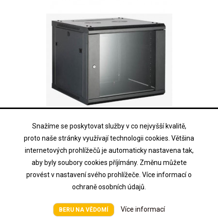
Snažíme se poskytovat služby v co nejvyšší kvalitě,
HIKVISION
proto naše stránky využívají technologii cookies. Většina
DS-XS6404-S/B (FULLY ASSEMBLED)
internetových prohlížečů je automaticky nastavena tak,
aby byly soubory cookies příjímány. Změnu můžete
Rozvaděč nástěnný 4U, 600x450x281mm, dveře, sklo, černý -
provést v nastavení svého prohlížeče. Více informací o
sestavený
ochraně osobních údajů.
Cena na vyžádání
Cena
Více informací
BERU NA VĚDOMÍ