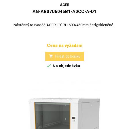
AGER
AG-AB07U6045B1-A0CC-A-D1
Nástěnný rozvaděč AGER 19“ 7U 600x450mm,šedý,skleněné...
Cena na vyžádání
Cena

Přidat do košíku

Na objednávku