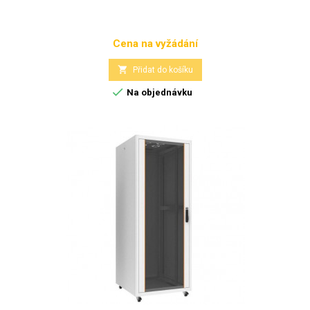
Cena na vyžádání
Cena

Přidat do košíku

Na objednávku