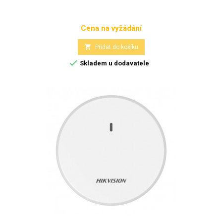
Cena na vyžádání
Cena

Přidat do košíku

Skladem u dodavatele