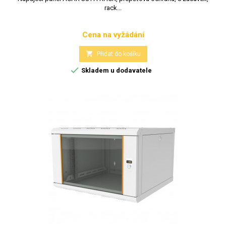
rack...
Cena na vyžádání
Cena

Přidat do košíku

Skladem u dodavatele