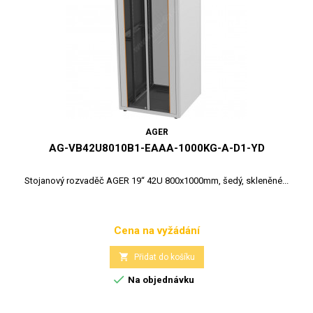
AGER
AG-VB42U8010B1-EAAA-1000KG-A-D1-YD
Stojanový rozvaděč AGER 19“ 42U 800x1000mm, šedý, skleněné...
Cena na vyžádání
Cena

Přidat do košíku

Na objednávku