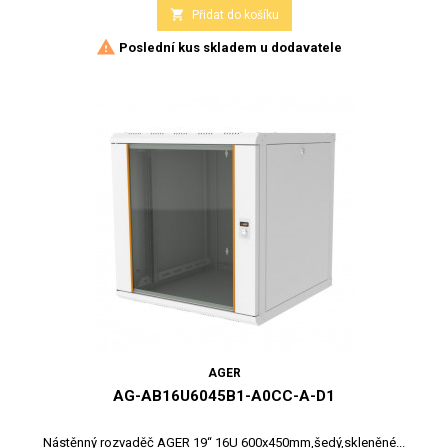

Přidat do košíku

Poslední kus skladem u dodavatele
AGER
AG-AB16U6045B1-A0CC-A-D1
Nástěnný rozvaděč AGER 19“ 16U 600x450mm,šedý,skleněné...