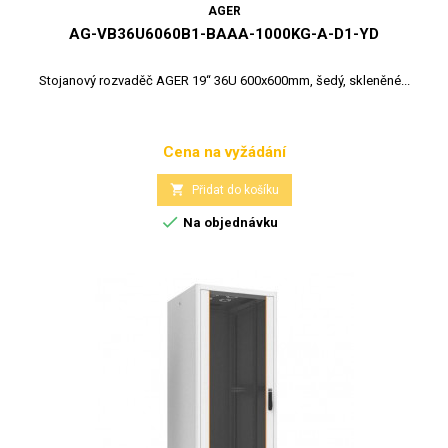
AGER
AG-VB36U6060B1-BAAA-1000KG-A-D1-YD
Stojanový rozvaděč AGER 19“ 36U 600x600mm, šedý, skleněné...
Cena na vyžádání
Cena

Přidat do košíku

Na objednávku