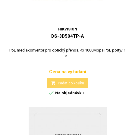
HIKVISION
DS-3D504TP-A
PoE mediakonvertor pro optický přenos, 4x 1000Mbps PoE porty/ 1
×...
Cena na vyžádání
Cena

Přidat do košíku

Na objednávku