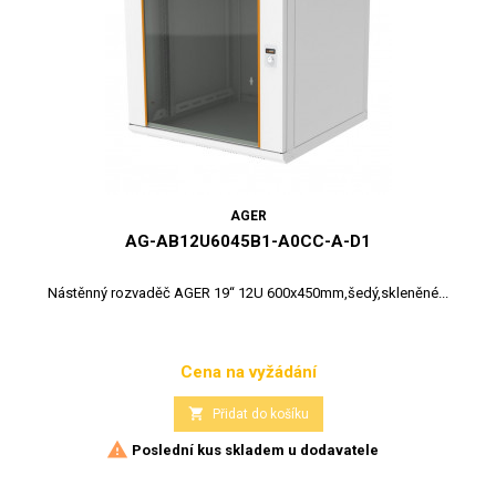
AGER
AG-AB12U6045B1-A0CC-A-D1
Nástěnný rozvaděč AGER 19“ 12U 600x450mm,šedý,skleněné...
Cena na vyžádání
Cena

Přidat do košíku

Poslední kus skladem u dodavatele