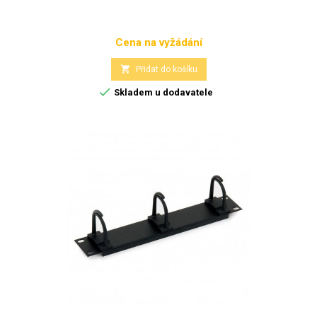
Cena na vyžádání
Cena

Přidat do košíku

Skladem u dodavatele