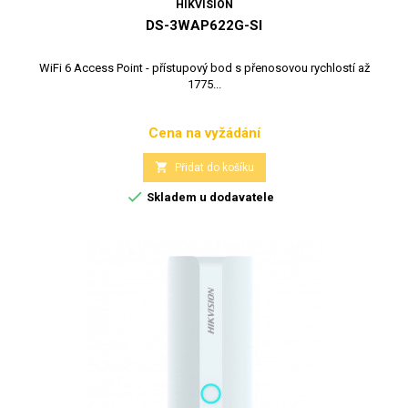
HIKVISION
DS-3WAP622G-SI
WiFi 6 Access Point - přístupový bod s přenosovou rychlostí až
1775...
Cena na vyžádání
Cena

Přidat do košíku

Skladem u dodavatele