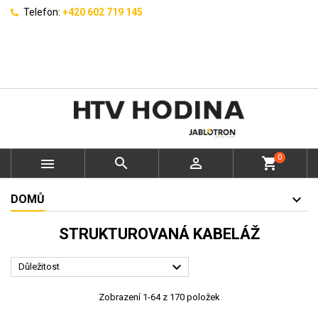
Telefon:
+420 602 719 145
0



shopping_cart
DOMŮ
STRUKTUROVANÁ KABELÁŽ

Důležitost
Zobrazení 1-64 z 170 položek