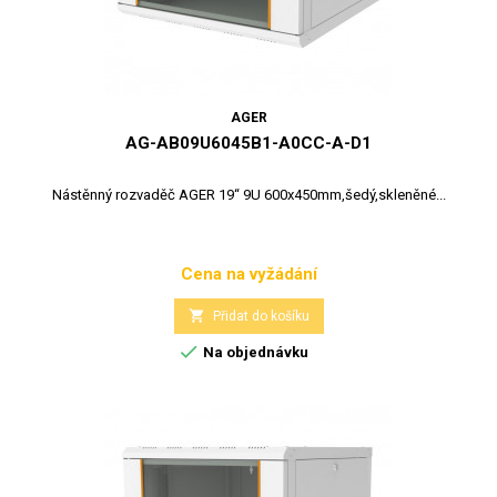
AGER
AG-AB09U6045B1-A0CC-A-D1
Nástěnný rozvaděč AGER 19“ 9U 600x450mm,šedý,skleněné...
Cena na vyžádání
Cena

Přidat do košíku

Na objednávku