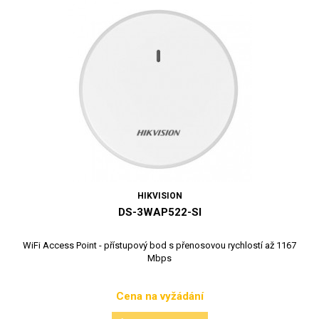
HIKVISION
DS-3WAP522-SI
WiFi Access Point - přístupový bod s přenosovou rychlostí až 1167
Mbps
Cena na vyžádání
Cena