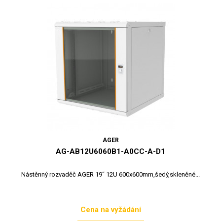
AGER
AG-AB12U6060B1-A0CC-A-D1
Nástěnný rozvaděč AGER 19“ 12U 600x600mm,šedý,skleněné...
Cena na vyžádání
Cena