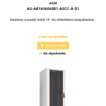
AGER
AG-AB16U6060B1-A0CC-A-D1
Nástěnný rozvaděč AGER 19“ 16U 600x600mm,šedý,skleněné...
Cena na vyžádání
Cena

Přidat do košíku

Na objednávku