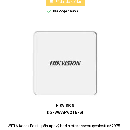

Přidat do košíku

Na objednávku
HIKVISION
DS-3WAP621E-SI
WiFi 6 Acces Point - přístupový bod s přenosovou rychlostí až 2975...