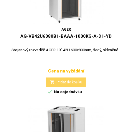
AGER
AG-VB42U6080B1-BAAA-1000KG-A-D1-YD
Stojanový rozvaděč AGER 19“ 42U 600x800mm, šedý, skleněné...
Cena na vyžádání
Cena

Přidat do košíku

Na objednávku