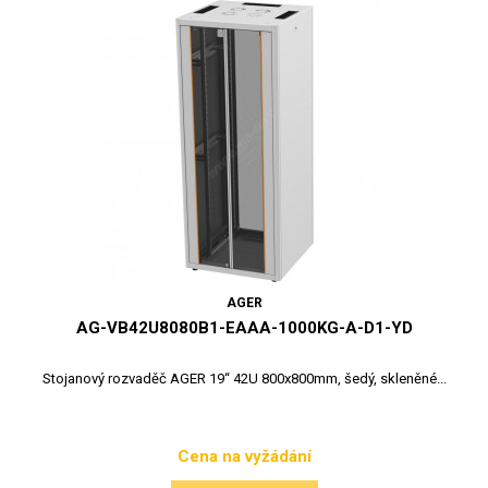
AGER
AG-VB42U8080B1-EAAA-1000KG-A-D1-YD
Stojanový rozvaděč AGER 19“ 42U 800x800mm, šedý, skleněné...
Cena na vyžádání
Cena