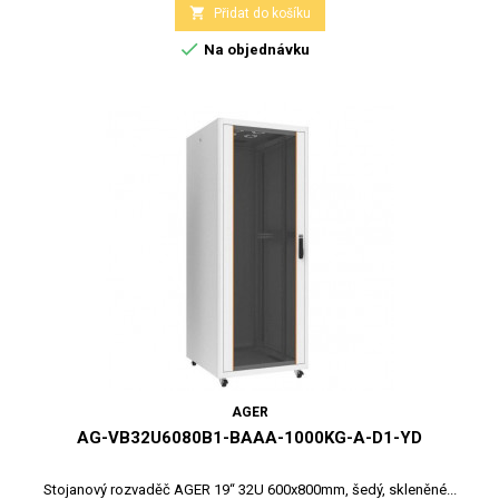

Přidat do košíku

Na objednávku
AGER
AG-VB32U6080B1-BAAA-1000KG-A-D1-YD
Stojanový rozvaděč AGER 19“ 32U 600x800mm, šedý, skleněné...