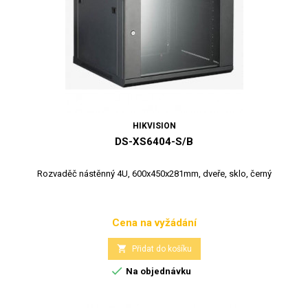
HIKVISION
DS-XS6404-S/B
Rozvaděč nástěnný 4U, 600x450x281mm, dveře, sklo, černý
Cena na vyžádání
Cena

Přidat do košíku

Na objednávku