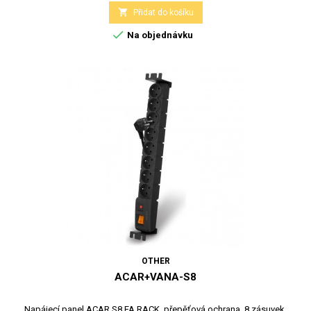

Přidat do košíku

Na objednávku
OTHER
ACAR+VANA-S8
Napájecí panel ACAR S8 FA RACK, přepěťová ochrana, 8 zásuvek,