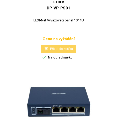
OTHER
DP-VP-PS01
LEXI-Net Vyvazovací panel 10" 1U
Cena na vyžádání
Cena

Přidat do košíku

Na objednávku