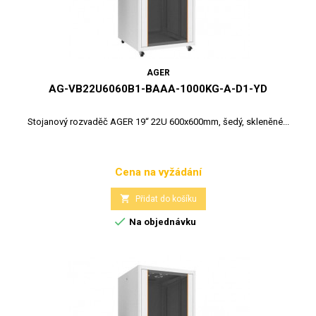
AGER
AG-VB22U6060B1-BAAA-1000KG-A-D1-YD
Stojanový rozvaděč AGER 19“ 22U 600x600mm, šedý, skleněné...
Cena na vyžádání
Cena

Přidat do košíku

Na objednávku