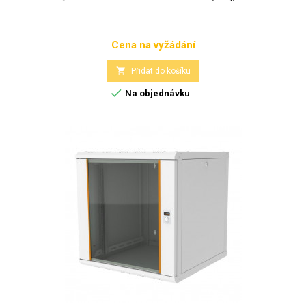
Cena na vyžádání
Cena

Přidat do košíku

Na objednávku