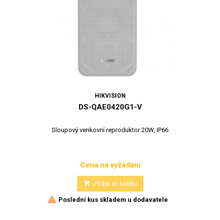
HIKVISION
DS-QAE0420G1-V
Sloupový venkovní reproduktor 20W, IP66
Cena na vyžádání
Cena

Přidat do košíku

Poslední kus skladem u dodavatele