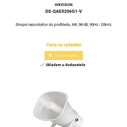
HIKVISION
DS-QAE0206G1-V
Stropní reproduktor do podhledu, 6W, 98 dB, 90Hz - 20kHz
Cena na vyžádání
Cena

Přidat do košíku

Skladem u dodavatele