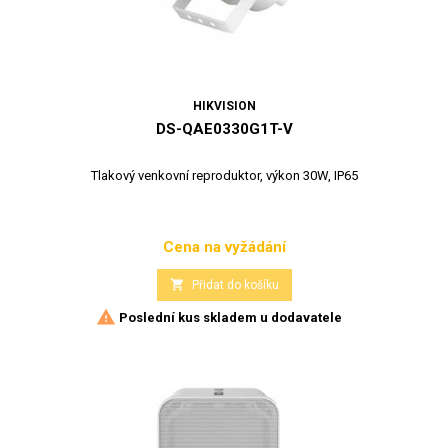
HIKVISION
DS-QAE0330G1T-V
Tlakový venkovní reproduktor, výkon 30W, IP65
Cena na vyžádání
Cena

Přidat do košíku

Poslední kus skladem u dodavatele