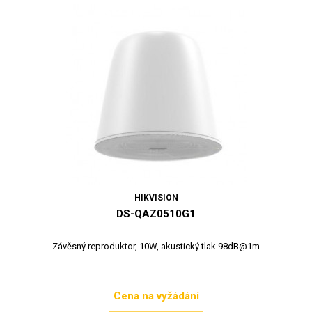
HIKVISION
DS-QAZ0510G1
Závěsný reproduktor, 10W, akustický tlak 98dB@1m
Cena na vyžádání
Cena