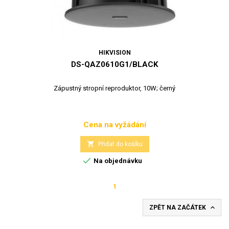
HIKVISION
DS-QAZ0610G1/BLACK
Zápustný stropní reproduktor, 10W; černý
Cena na vyžádání
Cena

Přidat do košíku

Na objednávku
1

ZPĚT NA ZAČÁTEK