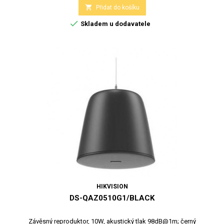

Přidat do košíku

Skladem u dodavatele
HIKVISION
DS-QAZ0510G1/BLACK
Závěsný reproduktor, 10W, akustický tlak 98dB@1m; černý