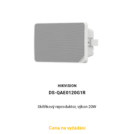
HIKVISION
DS-QAE0120G1R
Skříňkový reproduktor, výkon 20W
Cena na vyžádání
Cena