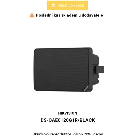

Přidat do košíku

Poslední kus skladem u dodavatele
HIKVISION
DS-QAE0120G1R/BLACK
Skříňkový reproduktor, výkon 20W; černý