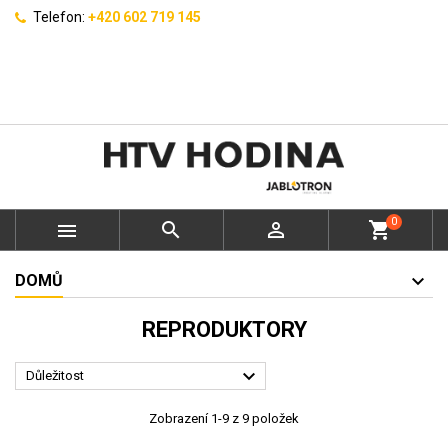
Telefon:
+420 602 719 145
0



shopping_cart
DOMŮ
REPRODUKTORY

Důležitost
Zobrazení 1-9 z 9 položek