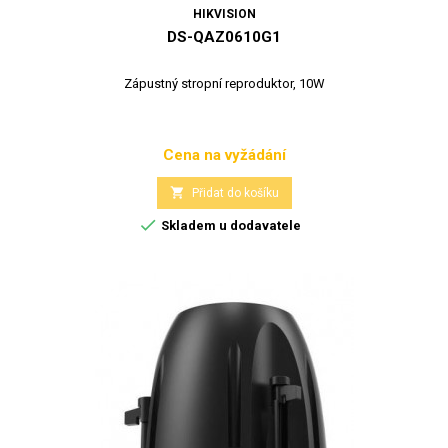
HIKVISION
DS-QAZ0610G1
Zápustný stropní reproduktor, 10W
Cena na vyžádání
Cena

Přidat do košíku

Skladem u dodavatele