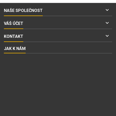

NAŠE SPOLEČNOST

VÁŠ ÚČET

KONTAKT
JAK K NÁM