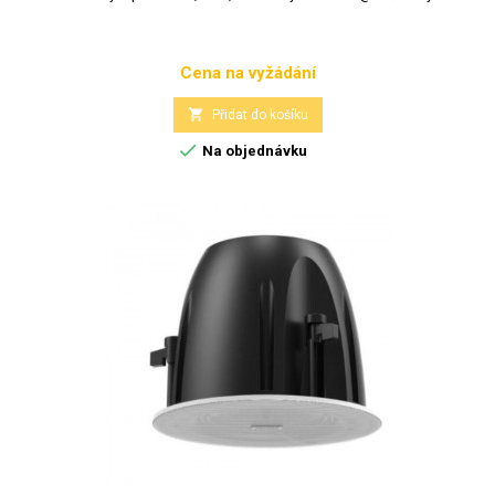
Cena na vyžádání
Cena

Přidat do košíku

Na objednávku