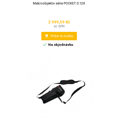
Makroobjektiv série POCKET 0.12X
2 999,59 Kč
Cena
vč. DPH

Přidat do košíku

Na objednávku