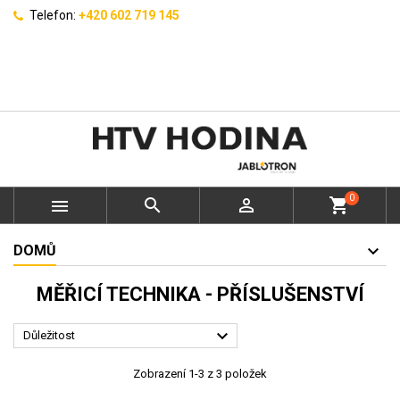
Telefon:
+420 602 719 145
0



shopping_cart
DOMŮ
MĚŘICÍ TECHNIKA - PŘÍSLUŠENSTVÍ

Důležitost
Zobrazení 1-3 z 3 položek