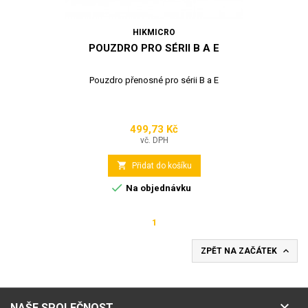
HIKMICRO
POUZDRO PRO SÉRII B A E
Pouzdro přenosné pro sérii B a E
499,73 Kč
Cena
vč. DPH

Přidat do košíku

Na objednávku
1

ZPĚT NA ZAČÁTEK

NAŠE SPOLEČNOST