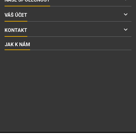

VÁŠ ÚČET

KONTAKT
JAK K NÁM