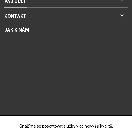

VÁŠ ÚČET

KONTAKT
JAK K NÁM
ODBĚR NOVINEK
Snažíme se poskytovat služby v co nejvyšší kvalitě,