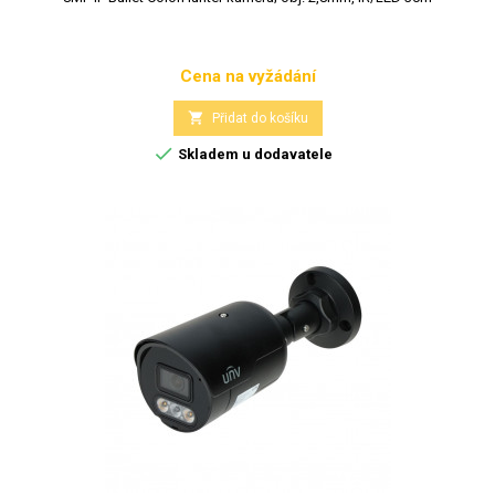
Cena na vyžádání
Cena

Přidat do košíku

Skladem u dodavatele