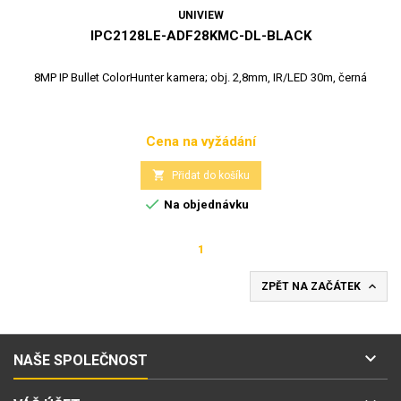
UNIVIEW
IPC2128LE-ADF28KMC-DL-BLACK
8MP IP Bullet ColorHunter kamera; obj. 2,8mm, IR/LED 30m, černá
Cena na vyžádání
Cena

Přidat do košíku

Na objednávku
1

ZPĚT NA ZAČÁTEK

NAŠE SPOLEČNOST