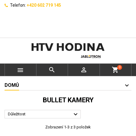
Telefon:
+420 602 719 145
0



shopping_cart
DOMŮ
BULLET KAMERY

Důležitost
Zobrazení 1-3 z 3 položek