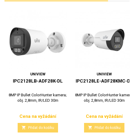
UNIVIEW
UNIVIEW
IPC2128LB-ADF28K-DL
IPC2128LE-ADF28KMC-DL
8MP IP Bullet ColorHunter kamera;
8MP IP Bullet ColorHunter kamera;
obj. 2,8mm, IR/LED 30m
obj. 2,8mm, IR/LED 30m
Cena na vyžádání
Cena na vyžádání
Cena
Cena


Přidat do košíku
Přidat do košíku