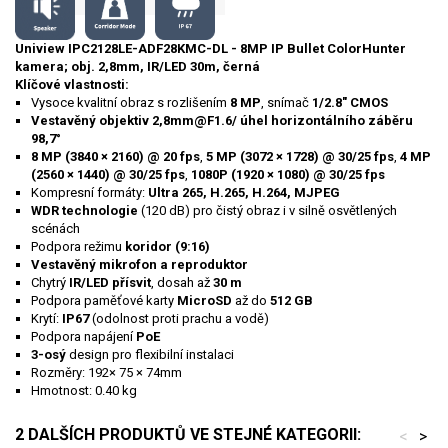
Uniview IPC2128LE-ADF28KMC-DL - 8MP IP Bullet ColorHunter
kamera; obj. 2,8mm, IR/LED 30m, černá
Klíčové vlastnosti:
Vysoce kvalitní obraz s rozlišením
8 MP
, snímač
1/2.8" CMOS
Vestavěný objektiv 2,8mm@F1.6/ úhel horizontálního záběru
98,7°
8 MP (3840 × 2160) @ 20 fps
,
5 MP (3072 × 1728) @ 30/25 fps
,
4 MP
(2560 × 1440) @ 30/25 fps
,
1080P (1920 × 1080) @ 30/25 fps
Kompresní formáty:
Ultra 265, H.265, H.264, MJPEG
WDR technologie
(120 dB) pro čistý obraz i v silně osvětlených
scénách
Podpora režimu
koridor (9:16)
Vestavěný mikrofon a reproduktor
Chytrý
IR/LED přísvit
, dosah až
30 m
Podpora paměťové karty
MicroSD
až do
512 GB
Krytí:
IP67
(odolnost proti prachu a vodě)
Podpora napájení
PoE
3-osý
design pro flexibilní instalaci
Rozměry: 192× 75 × 74mm
Hmotnost: 0.40 kg
2 DALŠÍCH PRODUKTŮ VE STEJNÉ KATEGORII:
<
>