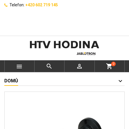
Telefon:
+420 602 719 145
0



shopping_cart
DOMŮ