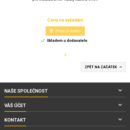
Cena na vyžádání
Cena

Přidat do košíku

Skladem u dodavatele
1

ZPĚT NA ZAČÁTEK

NAŠE SPOLEČNOST

VÁŠ ÚČET

KONTAKT