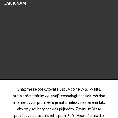
JAK K NÁM
ODBĚR NOVINEK
Snažíme se poskytovat služby v co nejvyšší kvalitě,
proto naše stránky využívají technologii cookies. Většina
internetových prohlížečů je automaticky nastavena tak,
Souhlasím s podmínkami a zásadami ochrany osobních
aby byly soubory cookies příjímány. Změnu můžete
údajů
provést v nastavení svého prohlížeče. Více informací o