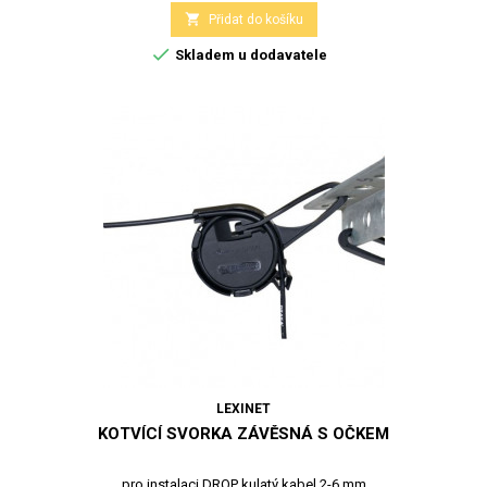

Přidat do košíku

Skladem u dodavatele
LEXINET
KOTVÍCÍ SVORKA ZÁVĚSNÁ S OČKEM
pro instalaci DROP kulatý kabel 2-6 mm