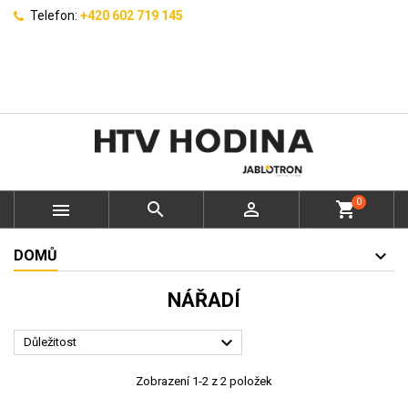
Telefon:
+420 602 719 145
0



shopping_cart
DOMŮ
NÁŘADÍ

Důležitost
Zobrazení 1-2 z 2 položek