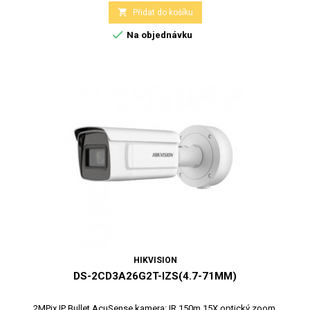

Přidat do košíku

Na objednávku
HIKVISION
DS-2CD3A26G2T-IZS(4.7-71MM)
2MPix IP Bullet AcuSense kamera; IR 150m,15X optický zoom,