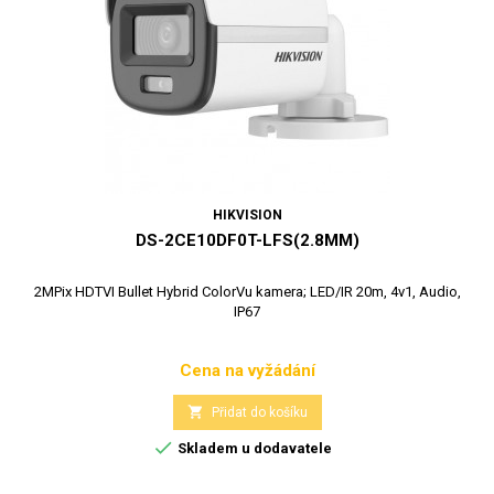
HIKVISION
DS-2CE10DF0T-LFS(2.8MM)
2MPix HDTVI Bullet Hybrid ColorVu kamera; LED/IR 20m, 4v1, Audio,
IP67
Cena na vyžádání
Cena

Přidat do košíku

Skladem u dodavatele