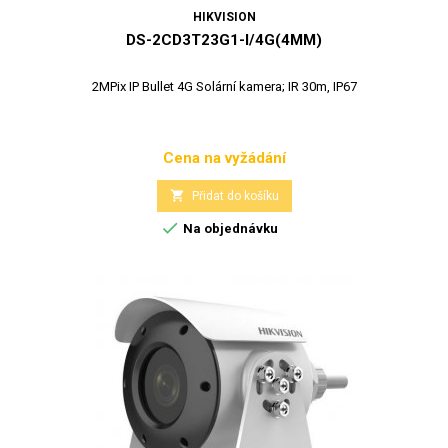
HIKVISION
DS-2CD3T23G1-I/4G(4MM)
2MPix IP Bullet 4G Solární kamera; IR 30m, IP67
Cena na vyžádání
Cena

Přidat do košíku

Na objednávku