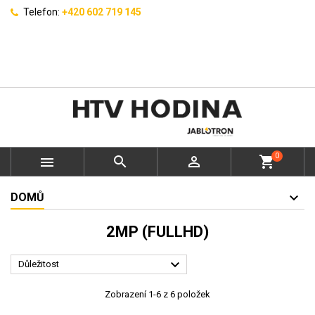
Telefon:
+420 602 719 145
0



shopping_cart
DOMŮ
2MP (FULLHD)

Důležitost
Zobrazení 1-6 z 6 položek