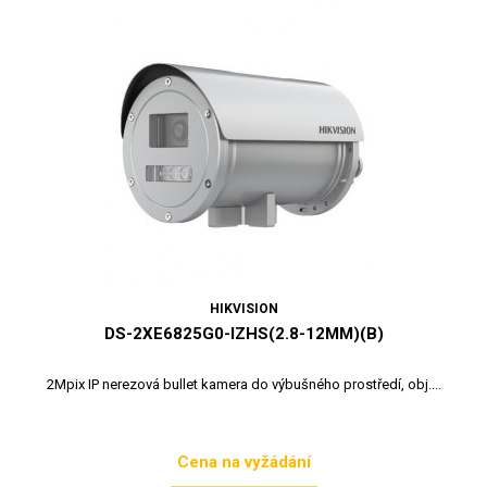
HIKVISION
DS-2XE6825G0-IZHS(2.8-12MM)(B)
2Mpix IP nerezová bullet kamera do výbušného prostředí, obj....
Cena na vyžádání
Cena