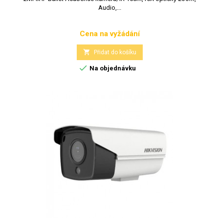
Audio,...
Cena na vyžádání
Cena

Přidat do košíku

Na objednávku