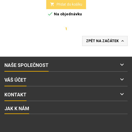

Přidat do košíku

Na objednávku
1

ZPĚT NA ZAČÁTEK

NAŠE SPOLEČNOST

VÁŠ ÚČET

KONTAKT
JAK K NÁM