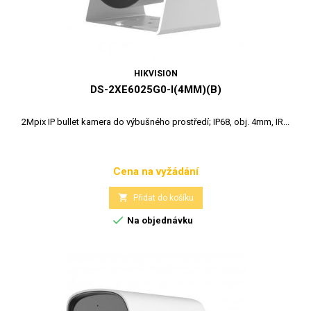
HIKVISION
DS-2XE6025G0-I(4MM)(B)
2Mpix IP bullet kamera do výbušného prostředí; IP68, obj. 4mm, IR...
Cena na vyžádání
Cena

Přidat do košíku

Na objednávku