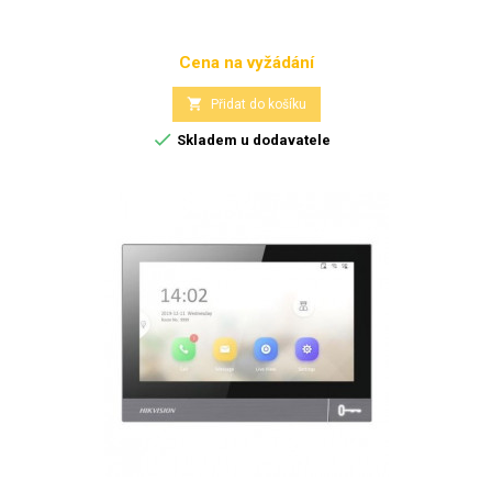
Cena na vyžádání
Cena

Přidat do košíku

Skladem u dodavatele