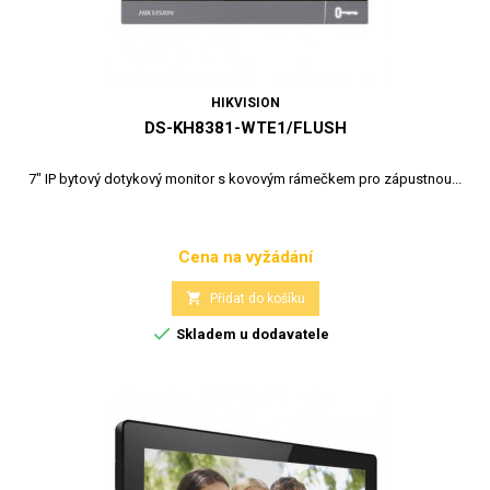
HIKVISION
DS-KH8381-WTE1/FLUSH
7" IP bytový dotykový monitor s kovovým rámečkem pro zápustnou...
Cena na vyžádání
Cena

Přidat do košíku

Skladem u dodavatele