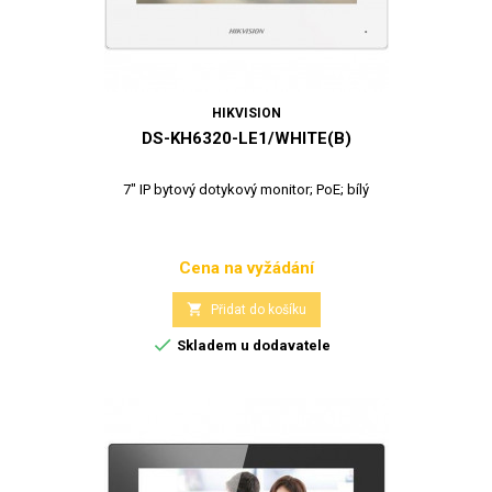
HIKVISION
DS-KH6320-LE1/WHITE(B)
7" IP bytový dotykový monitor; PoE; bílý
Cena na vyžádání
Cena

Přidat do košíku

Skladem u dodavatele