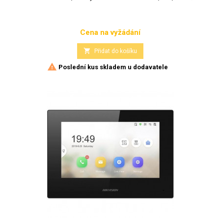
Cena na vyžádání
Cena

Přidat do košíku

Poslední kus skladem u dodavatele