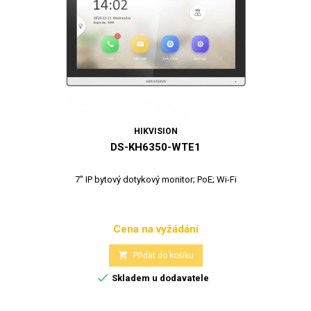
HIKVISION
DS-KH6350-WTE1
7" IP bytový dotykový monitor; PoE; Wi-Fi
Cena na vyžádání
Cena

Přidat do košíku

Skladem u dodavatele