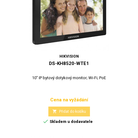
HIKVISION
DS-KH8520-WTE1
10" IP bytový dotykový monitor; Wi-Fi; PoE
Cena na vyžádání
Cena

Přidat do košíku

Skladem u dodavatele