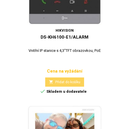
HIKVISION
DS-KH6100-E1/ALARM
Vnitřní IP stanice s 4,3"TFT obrazovkou, PoE
Cena na vyžádání
Cena

Přidat do košíku

Skladem u dodavatele