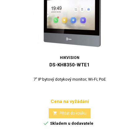
HIKVISION
DS-KH8350-WTE1
7" IP bytový dotykový monitor; Wi-Fi; PoE
Cena na vyžádání
Cena

Přidat do košíku

Skladem u dodavatele