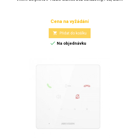
Cena na vyžádání
Cena

Přidat do košíku

Na objednávku