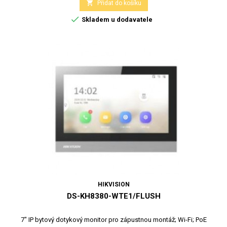

Přidat do košíku

Skladem u dodavatele
HIKVISION
DS-KH8380-WTE1/FLUSH
7" IP bytový dotykový monitor pro zápustnou montáž; Wi-Fi; PoE