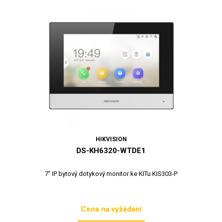
HIKVISION
DS-KH6320-WTDE1
7" IP bytový dotykový monitor ke KITu KIS303-P
Cena na vyžádání
Cena