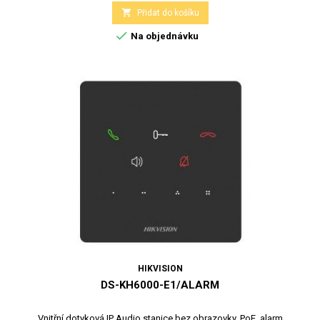

Přidat do košíku

Na objednávku
HIKVISION
DS-KH6000-E1/ALARM
Vnitřní dotyková IP Audio stanice bez obrazovky, PoE, alarm