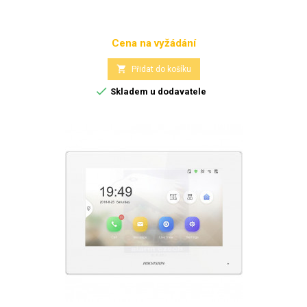
Cena na vyžádání
Cena

Přidat do košíku

Skladem u dodavatele