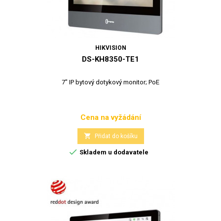
HIKVISION
DS-KH8350-TE1
7" IP bytový dotykový monitor; PoE
Cena na vyžádání
Cena

Přidat do košíku

Skladem u dodavatele