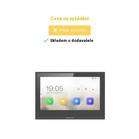
Cena na vyžádání
Cena

Přidat do košíku

Skladem u dodavatele