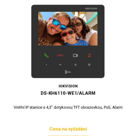
HIKVISION
DS-KH6110-WE1/ALARM
Vnitřní IP stanice s 4,3" dotykovou TFT obrazovkou, PoE, Alarm
Cena na vyžádání
Cena