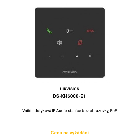
HIKVISION
DS-KH6000-E1
Vnitřní dotyková IP Audio stanice bez obrazovky, PoE
Cena na vyžádání
Cena