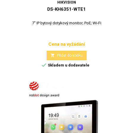
HIKVISION
DS-KH6351-WTE1
7" IP bytový dotykový monitor; PoE; Wi-Fi
Cena na vyžádání
Cena

Přidat do košíku

Skladem u dodavatele