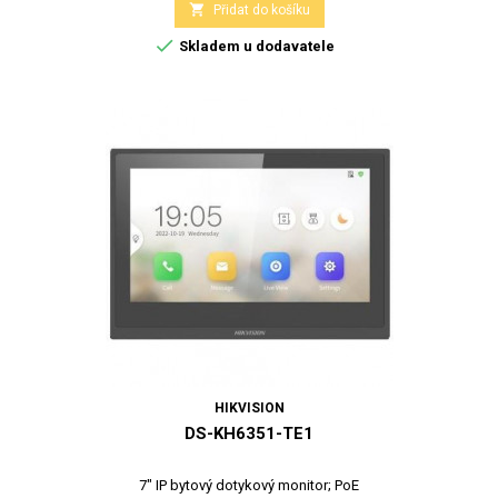

Přidat do košíku

Skladem u dodavatele
HIKVISION
DS-KH6351-TE1
7" IP bytový dotykový monitor; PoE