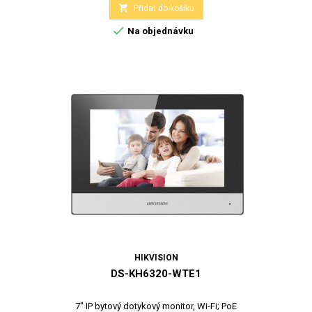

Přidat do košíku

Na objednávku
HIKVISION
DS-KH6320-WTE1
7" IP bytový dotykový monitor, Wi-Fi; PoE