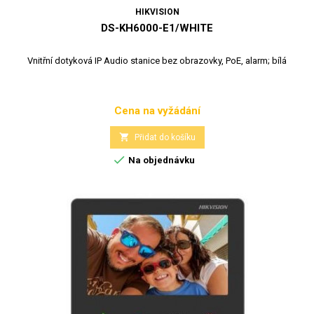
HIKVISION
DS-KH6000-E1/WHITE
Vnitřní dotyková IP Audio stanice bez obrazovky, PoE, alarm; bílá
Cena na vyžádání
Cena

Přidat do košíku

Na objednávku