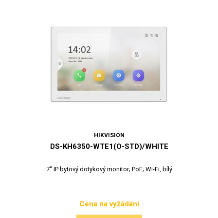
HIKVISION
DS-KH6350-WTE1(O-STD)/WHITE
7" IP bytový dotykový monitor; PoE; Wi-Fi, bílý
Cena na vyžádání
Cena