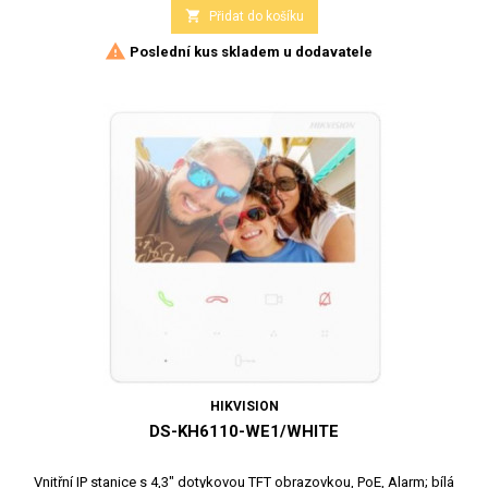

Přidat do košíku

Poslední kus skladem u dodavatele
HIKVISION
DS-KH6110-WE1/WHITE
Vnitřní IP stanice s 4,3" dotykovou TFT obrazovkou, PoE, Alarm; bílá