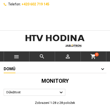
Telefon:
+420 602 719 145
0



shopping_cart
DOMŮ
MONITORY

Důležitost
Zobrazení 1-28 z 28 položek