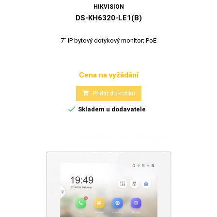
HIKVISION
DS-KH6320-LE1(B)
7" IP bytový dotykový monitor; PoE
Cena na vyžádání
Cena

Přidat do košíku

Skladem u dodavatele