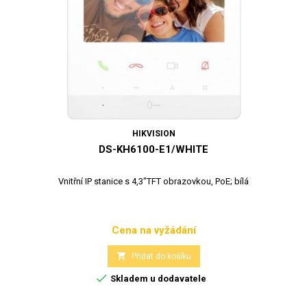
HIKVISION
DS-KH6100-E1/WHITE
Vnitřní IP stanice s 4,3"TFT obrazovkou, PoE; bílá
Cena na vyžádání
Cena

Přidat do košíku

Skladem u dodavatele