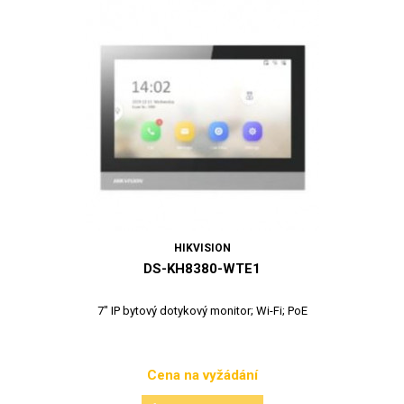
HIKVISION
DS-KH8380-WTE1
7" IP bytový dotykový monitor; Wi-Fi; PoE
Cena na vyžádání
Cena