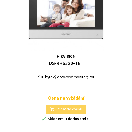
HIKVISION
DS-KH6320-TE1
7" IP bytový dotykový monitor; PoE
Cena na vyžádání
Cena

Přidat do košíku

Skladem u dodavatele