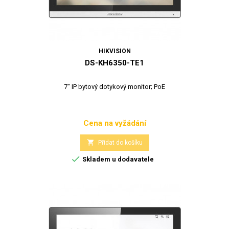
HIKVISION
DS-KH6350-TE1
7" IP bytový dotykový monitor; PoE
Cena na vyžádání
Cena

Přidat do košíku

Skladem u dodavatele