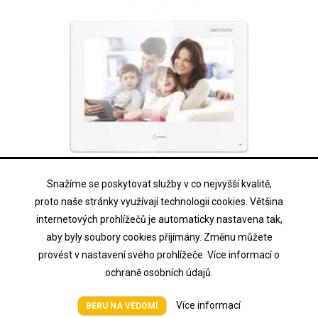
Snažíme se poskytovat služby v co nejvyšší kvalitě,
HIKVISION
proto naše stránky využívají technologii cookies. Většina
DS-KH9310-WTE1(B)
internetových prohlížečů je automaticky nastavena tak,
aby byly soubory cookies příjímány. Změnu můžete
7" IP bytový dotykový Android monitor; Wi-Fi; PoE
provést v nastavení svého prohlížeče. Více informací o
ochraně osobních údajů.
Cena na vyžádání
Cena
Více informací
BERU NA VĚDOMÍ