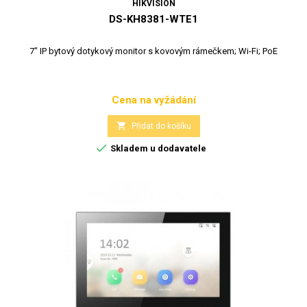
HIKVISION
DS-KH8381-WTE1
7" IP bytový dotykový monitor s kovovým rámečkem; Wi-Fi; PoE
Cena na vyžádání
Cena

Přidat do košíku

Skladem u dodavatele