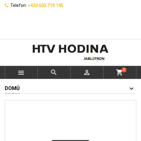
Telefon:
+420 602 719 145
0



shopping_cart
DOMŮ