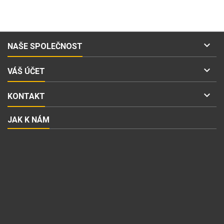

NAŠE SPOLEČNOST

VÁŠ ÚČET

KONTAKT
JAK K NÁM