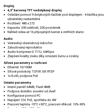
Displej
4,3" barevný TFT nedotykový displej
Ovládání pomocí 9 dotykových tlačítek pod displejem - 4 tlačítka jsou
uživatelsky nastavitelná
Rozlišení: 480 x 272
Kapacita: 200 událostí, 200 poznámek
Náhled videa až 16 připojených kamer a vnitřních stanic
Audio
Vestavěný všesměrový mikrofon
Zabudovaný reproduktor
Audio komprese G.711U, 64Kbps
Zlepšení kvality zvuku díky omezení šumu a ozvěny
Síťové parametry a rozhraní
Ethernet 10/100M
Síťové protokoly: TCP/IP, SIP, RTSP
1x RJ45, podpora PoE
Ostatní parametry
Interní paměť 64MB, Flash 8MB
Podpora druhého zvonění od dveří
Konfigurace pomocí PC
Napájení 12V, PoE, spotřeba do 4W
Pracovní teplota -10°C +50°C, pracovní vlhkost: 10%-90%