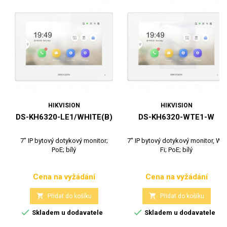
HIKVISION
HIKVISION
DS-KH6320-LE1/WHITE(B)
DS-KH6320-WTE1-W
7" IP bytový dotykový monitor;
7" IP bytový dotykový monitor, Wi-
PoE; bílý
Fi; PoE; bílý
Cena na vyžádání
Cena na vyžádání
Cena
Cena


Přidat do košíku
Přidat do košíku


Skladem u dodavatele
Skladem u dodavatele