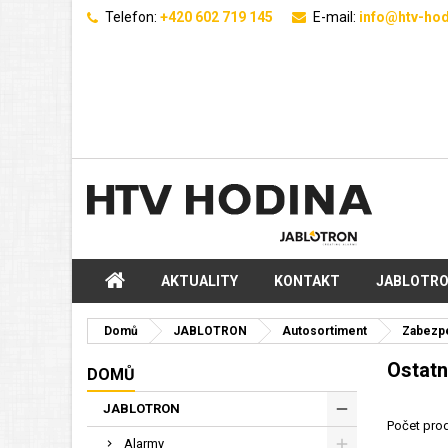
Telefon:
+420 602 719 145
E-mail:
info@htv-hod
AKTUALITY
KONTAKT
JABLOTR
Domů
JABLOTRON
Autosortiment
Zabezpe
Ostatn
DOMŮ
JABLOTRON
Počet prod
Alarmy