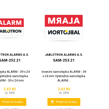
TRON ALARMS A.S.
JABLOTRON ALARMS A.S.
SAM-252.21
SAM-253.21
pka ALARM - 39 x 24
Inverzní samolepka ALARM - 39
stražná samolepka
x 24 mm Výstražná samolepka
RM - 39 x 24 mm.
ALARM...
2,42 Kč
2,42 Kč
Cena
Cena
vč. DPH
vč. DPH


Přidat do košíku
Přidat do košíku