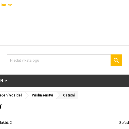
ina.cz

ON
čení vozidel
Příslušenství
Ostatní
í
uktů: 2
Seřad