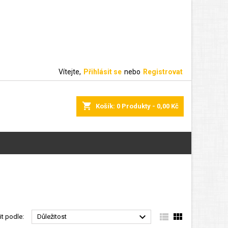
Vítejte,
Přihlásit se
nebo
Registrovat
shopping_cart
Košík:
0
Produkty - 0,00 Kč



it podle:
Důležitost