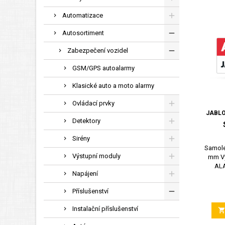
Automatizace
Autosortiment
Zabezpečení vozidel
GSM/GPS autoalarmy
Klasické auto a moto alarmy
Ovládací prvky
JABLO
Detektory
Sirény
Samole
Výstupní moduly
mm Vý
ALA
Napájení
Příslušenství
Instalační příslušenství