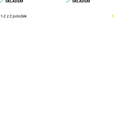


SKLADEM
SKLADEM
1-2 z 2 položek
1