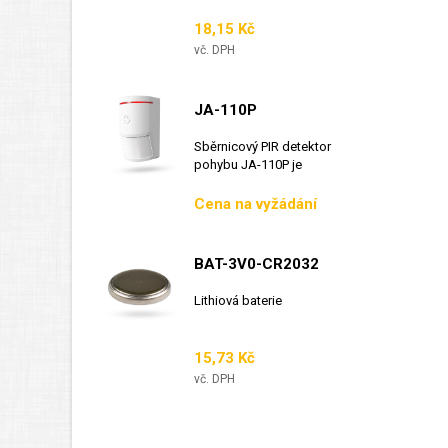
Cena
18,15 Kč
vč. DPH
JA-110P
Sběrnicový PIR detektor
pohybu JA-110P je
sběrnicový detektor...
Cena
Cena na vyžádání
BAT-3V0-CR2032
Lithiová baterie
Cena
15,73 Kč
vč. DPH