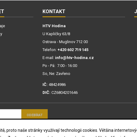
ET
KONTAKT
aje
HTV Hodina
ky
U Kapličky 63/8
Ostrava - Muglinov 712 00
Telefon:
+420 602 719 145
E-mail:
info@htv-hodina.cz
Po - Pá: 7:00 - 16:00
So, Ne: Zavřeno
IČ:
48424986
DIČ:
CZ6804201646
mi ochrany osobních
tě, proto naše stránky využívají technologii cookies. Většina interneto