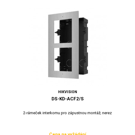
HIKVISION
DS-KD-ACF2/S
2-rámeček interkomu pro zápustnou montáž; nerez
Cena na vyžádání