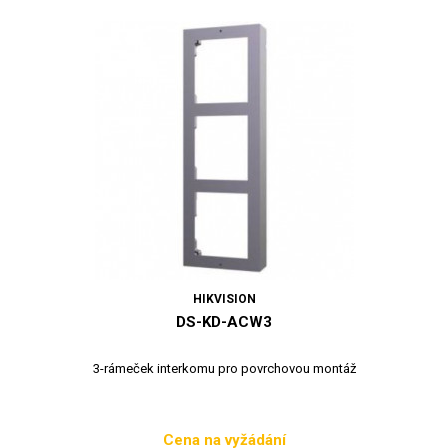
HIKVISION
DS-KD-ACW3
3-rámeček interkomu pro povrchovou montáž
Cena na vyžádání
Cena