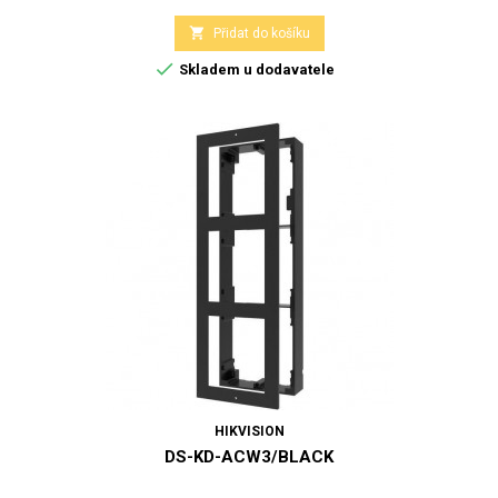

Přidat do košíku

Skladem u dodavatele
HIKVISION
DS-KD-ACW3/BLACK