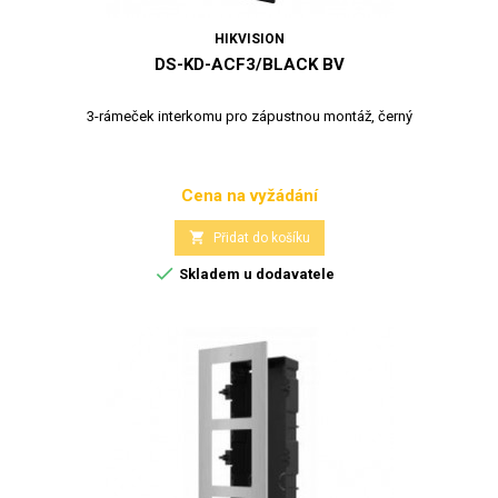
HIKVISION
DS-KD-ACF3/BLACK BV
3-rámeček interkomu pro zápustnou montáž, černý
Cena na vyžádání
Cena

Přidat do košíku

Skladem u dodavatele