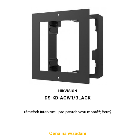
HIKVISION
DS-KD-ACW1/BLACK
rámeček interkomu pro povrchovou montáž; černý
Cena na vyžádání
Cena