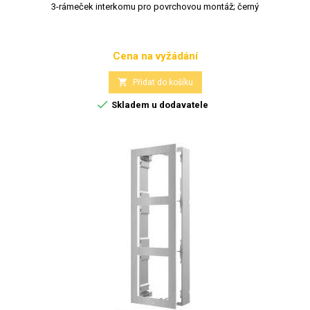
3-rámeček interkomu pro povrchovou montáž; černý
Cena na vyžádání
Cena

Přidat do košíku

Skladem u dodavatele