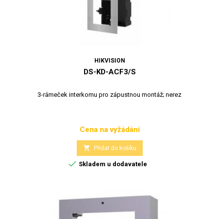
HIKVISION
DS-KD-ACF3/S
3-rámeček interkomu pro zápustnou montáž; nerez
Cena na vyžádání
Cena

Přidat do košíku

Skladem u dodavatele