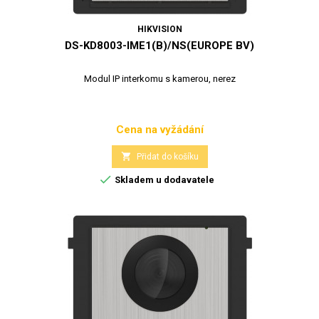
HIKVISION
DS-KD8003-IME1(B)/NS(EUROPE BV)
Modul IP interkomu s kamerou, nerez
Cena na vyžádání
Cena

Přidat do košíku

Skladem u dodavatele