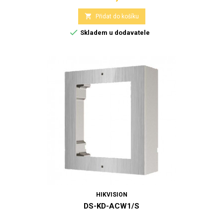

Přidat do košíku

Skladem u dodavatele
HIKVISION
DS-KD-ACW1/S