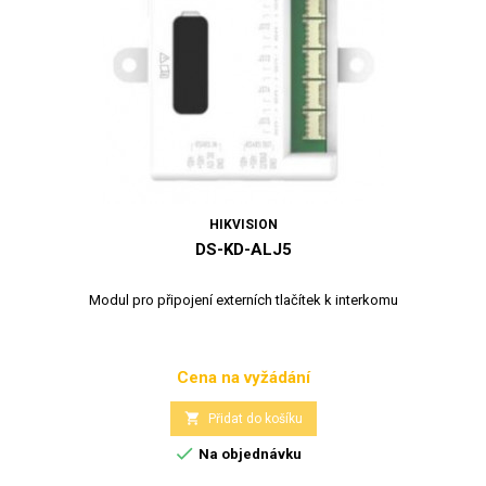
HIKVISION
DS-KD-ALJ5
Modul pro připojení externích tlačítek k interkomu
Cena na vyžádání
Cena

Přidat do košíku

Na objednávku