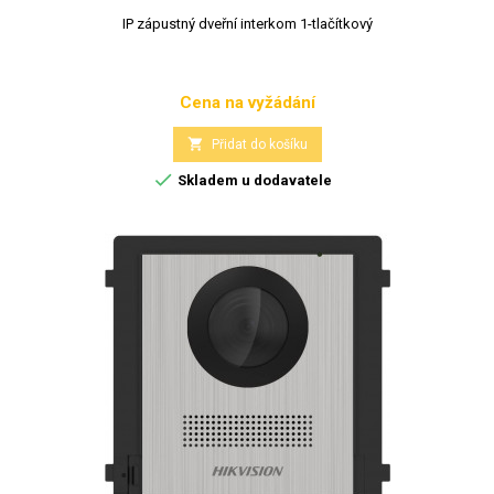
IP zápustný dveřní interkom 1-tlačítkový
Cena na vyžádání
Cena

Přidat do košíku

Skladem u dodavatele