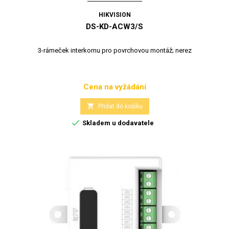
HIKVISION
DS-KD-ACW3/S
3-rámeček interkomu pro povrchovou montáž; nerez
Cena na vyžádání
Cena

Přidat do košíku

Skladem u dodavatele