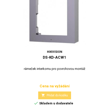
HIKVISION
DS-KD-ACW1
rámeček interkomu pro povrchovou montáž
Cena na vyžádání
Cena

Přidat do košíku

Skladem u dodavatele