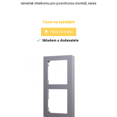
rámeček interkomu pro povrchovou montáž; nerez
Cena na vyžádání
Cena

Přidat do košíku

Skladem u dodavatele