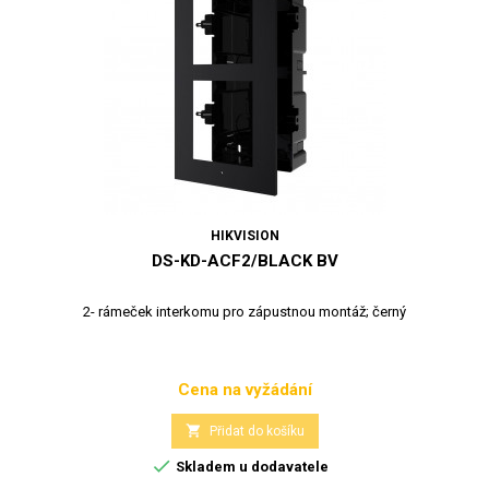
HIKVISION
DS-KD-ACF2/BLACK BV
2- rámeček interkomu pro zápustnou montáž; černý
Cena na vyžádání
Cena

Přidat do košíku

Skladem u dodavatele