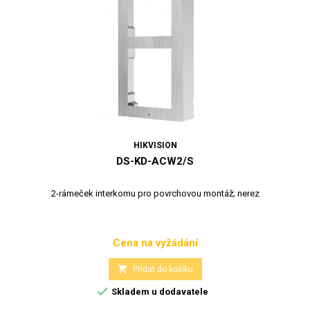
HIKVISION
DS-KD-ACW2/S
2-rámeček interkomu pro povrchovou montáž; nerez
Cena na vyžádání
Cena

Přidat do košíku

Skladem u dodavatele