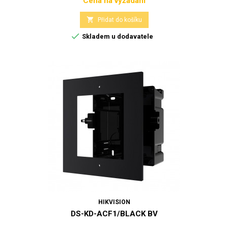
Cena na vyžádání
Cena

Přidat do košíku

Skladem u dodavatele
HIKVISION
DS-KD-ACF1/BLACK BV