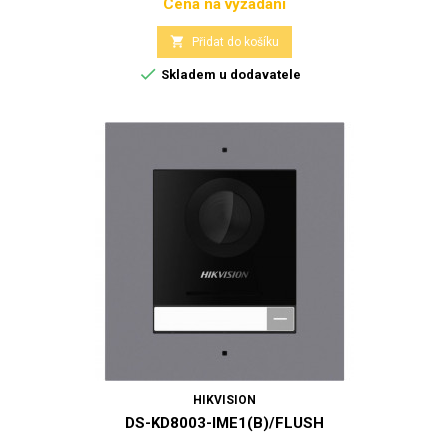
Cena na vyžádání
Cena

Přidat do košíku

Skladem u dodavatele
HIKVISION
DS-KD8003-IME1(B)/FLUSH