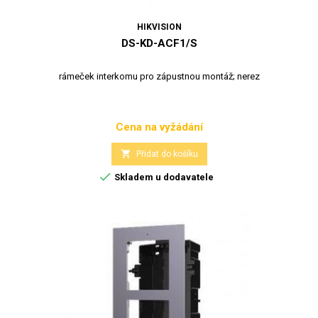
HIKVISION
DS-KD-ACF1/S
rámeček interkomu pro zápustnou montáž; nerez
Cena na vyžádání
Cena

Přidat do košíku

Skladem u dodavatele