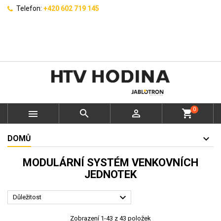
Telefon:
+420 602 719 145
0



shopping_cart
DOMŮ
MODULÁRNÍ SYSTÉM VENKOVNÍCH
JEDNOTEK

Důležitost
Zobrazení 1-43 z 43 položek