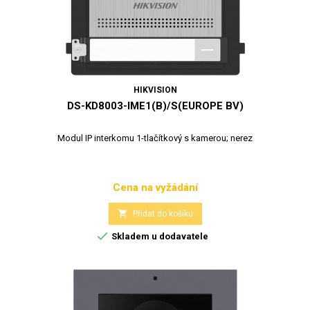
HIKVISION
DS-KD8003-IME1(B)/S(EUROPE BV)
Modul IP interkomu 1-tlačítkový s kamerou; nerez
Cena na vyžádání
Cena

Přidat do košíku

Skladem u dodavatele