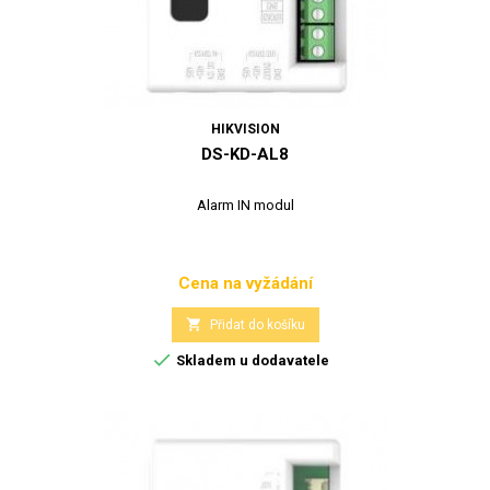
HIKVISION
DS-KD-AL8
Alarm IN modul
Cena na vyžádání
Cena

Přidat do košíku

Skladem u dodavatele