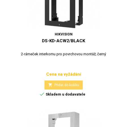
HIKVISION
DS-KD-ACW2/BLACK
2-rámeček interkomu pro povrchovou montáž; černý
Cena na vyžádání
Cena

Přidat do košíku

Skladem u dodavatele