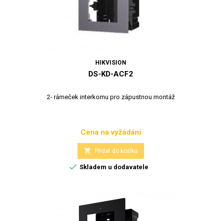
HIKVISION
DS-KD-ACF2
2- rámeček interkomu pro zápustnou montáž
Cena na vyžádání
Cena

Přidat do košíku

Skladem u dodavatele