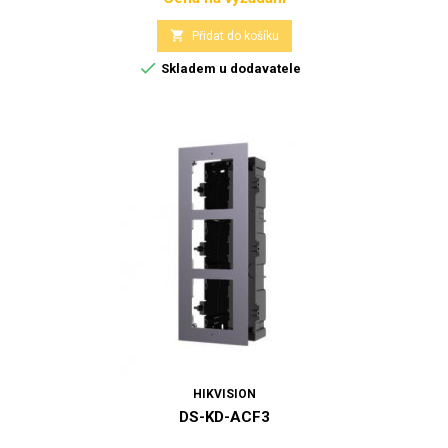
Cena

Přidat do košíku

Skladem u dodavatele
HIKVISION
DS-KD-ACF3