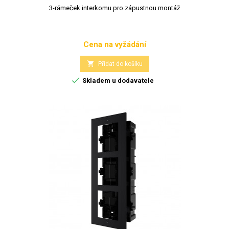
3-rámeček interkomu pro zápustnou montáž
Cena na vyžádání
Cena

Přidat do košíku

Skladem u dodavatele