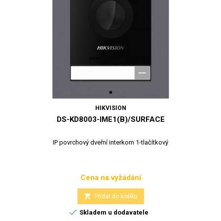
HIKVISION
DS-KD8003-IME1(B)/SURFACE
IP povrchový dveřní interkom 1-tlačítkový
Cena na vyžádání
Cena

Přidat do košíku

Skladem u dodavatele