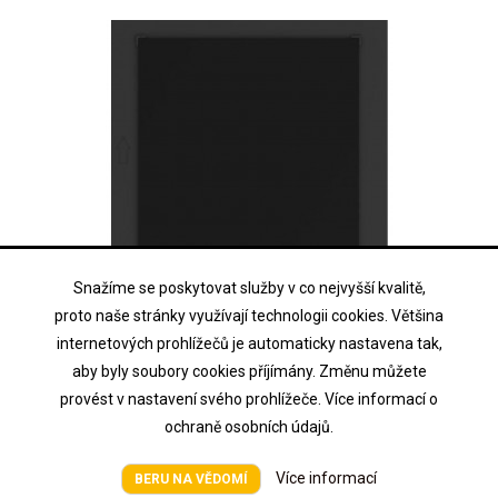
Snažíme se poskytovat služby v co nejvyšší kvalitě,
proto naše stránky využívají technologii cookies. Většina
HIKVISION
internetových prohlížečů je automaticky nastavena tak,
DS-KD-BK
aby byly soubory cookies příjímány. Změnu můžete
provést v nastavení svého prohlížeče. Více informací o
Modul Interkomu - prázdný výplňový rámeček
ochraně osobních údajů.
Více informací
BERU NA VĚDOMÍ
Cena na vyžádání
Cena