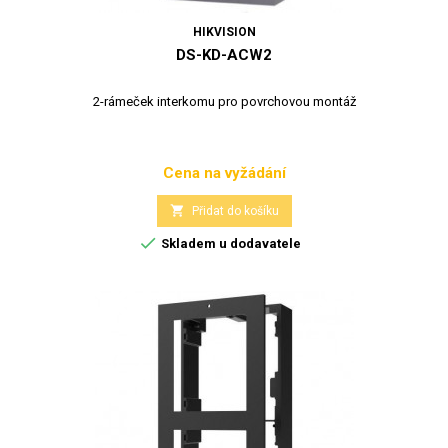
HIKVISION
DS-KD-ACW2
2-rámeček interkomu pro povrchovou montáž
Cena na vyžádání
Cena

Přidat do košíku

Skladem u dodavatele