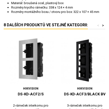
Materiál: broušená ocel, plastový box
Rozměry krycího rámečku: 338 x 124 × 4 mm
Rozměry montážního boxu / otvoru pro box: 322 x 107 × 45 mm
8 DALŠÍCH PRODUKTŮ VE STEJNÉ KATEGORII:
<
>
HIKVISION
HIKVISION
DS-KD-ACF2/S
DS-KD-ACF3/BLACK BV
2-rámeček interkomu pro
3-rámeček interkomu pro