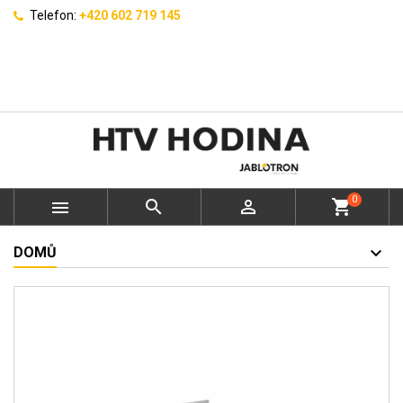
Telefon:
+420 602 719 145
0



shopping_cart
DOMŮ