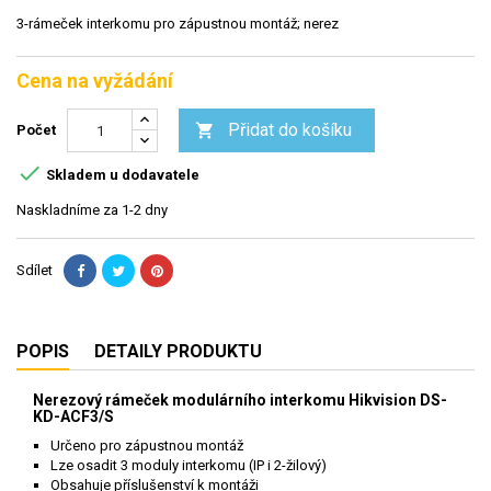
3-rámeček interkomu pro zápustnou montáž; nerez
Cena na vyžádání
Přidat do košíku

Počet

Skladem u dodavatele
Naskladníme za 1-2 dny
Sdílet
POPIS
DETAILY PRODUKTU
Nerezový rámeček modulárního interkomu Hikvision DS-
KD-ACF3/S
Určeno pro zápustnou montáž
Lze osadit 3 moduly interkomu (IP i 2-žilový)
Obsahuje příslušenství k montáži