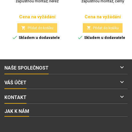
zápustnou montáž; nerez
zápustnou montáž, černý
Cena na vyžádání
Cena na vyžádání
Cena
Cena


Přidat do košíku
Přidat do košíku


Skladem u dodavatele
Skladem u dodavatele

NAŠE SPOLEČNOST

VÁŠ ÚČET

KONTAKT
JAK K NÁM