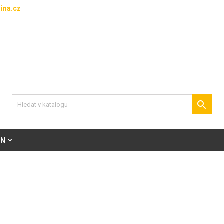
ina.cz

ON