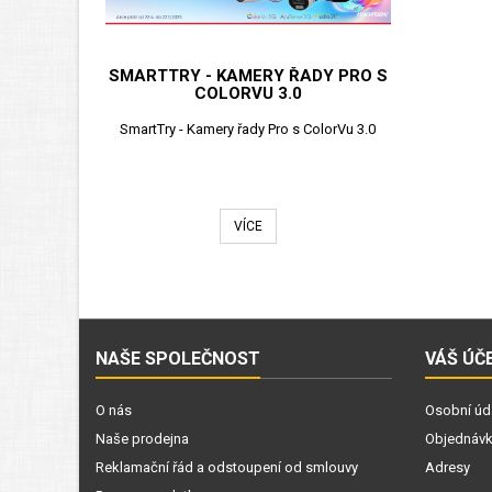
SMARTTRY - KAMERY ŘADY PRO S
COLORVU 3.0
SmartTry - Kamery řady Pro s ColorVu 3.0
VÍCE
NAŠE SPOLEČNOST
VÁŠ ÚČ
O nás
Osobní úd
Naše prodejna
Objednáv
Reklamační řád a odstoupení od smlouvy
Adresy