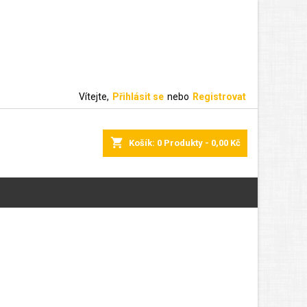
Vítejte,
Přihlásit se
nebo
Registrovat
shopping_cart
Košík:
0
Produkty - 0,00 Kč