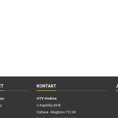
ET
KONTAKT
aje
HTV Hodina
ky
U Kapličky 63/8
Ostrava - Muglinov 712 00