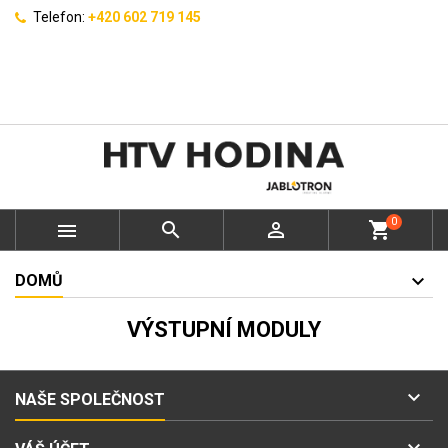
Telefon:
+420 602 719 145
0



shopping_cart
DOMŮ
VÝSTUPNÍ MODULY

NAŠE SPOLEČNOST
