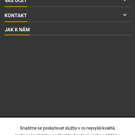
VÁŠ ÚČET

KONTAKT
JAK K NÁM
ODBĚR NOVINEK
Snažíme se poskytovat služby v co nejvyšší kvalitě,