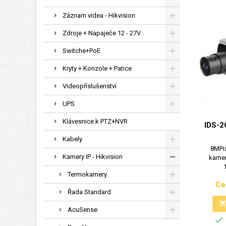
Záznam videa - Hikvision
Zdroje + Napaječe 12 - 27V
Switche+PoE
Kryty + Konzole + Patice
Videopříslušenství
UPS
Klávesnice k PTZ+NVR
IDS-
Kabely
8MPix
Kamery IP - Hikvision
kamer
Termokamery
Ce
Řada Standard
AcuSense
