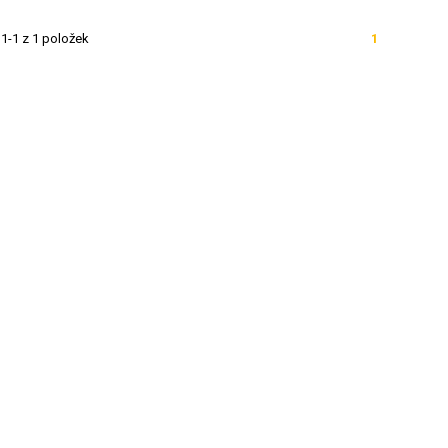
1-1 z 1 položek
1