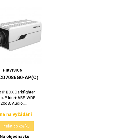
HIKVISION
2CD7086G0-AP(C)
 IP BOX Darkfighter
a; P-Iris + ABF, WDR
120dB, Audio,...
na na vyžádání
Cena

Přidat do košíku
Na objednávku