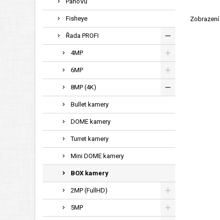
PanoVu
Fisheye
Zobrazení 
Řada PROFI
4MP
6MP
8MP (4K)
Bullet kamery
DOME kamery
Turret kamery
Mini DOME kamery
BOX kamery
2MP (FullHD)
5MP