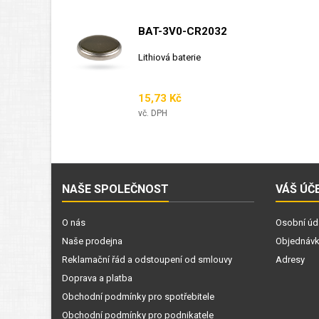
BAT-3V0-CR2032
Lithiová baterie
Cena
15,73 Kč
vč. DPH
NAŠE SPOLEČNOST
VÁŠ ÚČ
O nás
Osobní úd
Naše prodejna
Objednáv
Reklamační řád a odstoupení od smlouvy
Adresy
Doprava a platba
Obchodní podmínky pro spotřebitele
Obchodní podmínky pro podnikatele