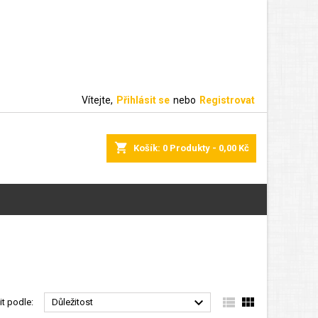
Vítejte,
Přihlásit se
nebo
Registrovat
shopping_cart
Košík:
0
Produkty - 0,00 Kč



it podle:
Důležitost