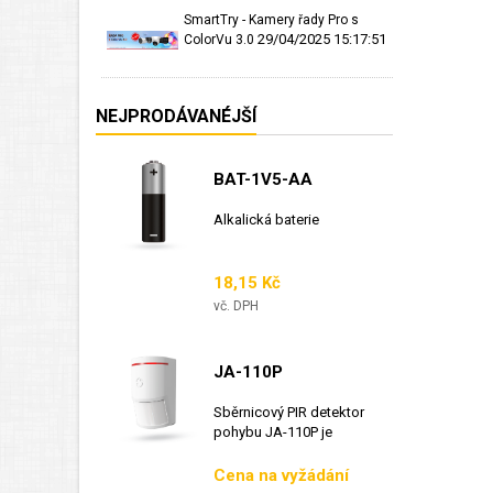
SmartTry - Kamery řady Pro s
29/04/2025 15:17:51
ColorVu 3.0
NEJPRODÁVANÉJŠÍ
BAT-1V5-AA
Alkalická baterie
Cena
18,15 Kč
vč. DPH
JA-110P
Sběrnicový PIR detektor
pohybu JA-110P je
sběrnicový detektor...
Cena
Cena na vyžádání