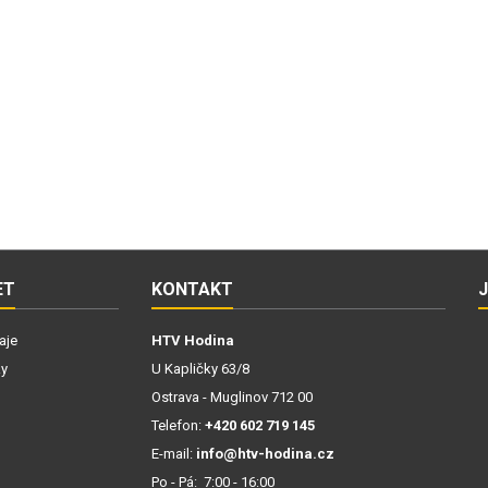
ET
KONTAKT
aje
HTV Hodina
ky
U Kapličky 63/8
Ostrava - Muglinov 712 00
Telefon:
+420 602 719 145
E-mail:
info@htv-hodina.cz
Po - Pá: 7:00 - 16:00