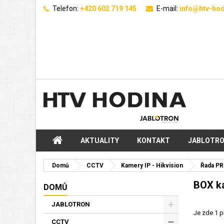
Telefon:
+420 602 719 145
E-mail:
info@htv-hod
AKTUALITY
KONTAKT
JABLOTR
Domů
CCTV
Kamery IP - Hikvision
Řada PR
BOX k
DOMŮ
JABLOTRON
Je zde 1 p
CCTV