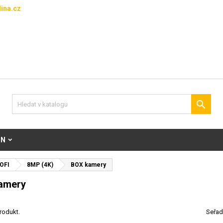
ina.cz

ON
OFI
8MP (4K)
BOX kamery
amery
rodukt.
Seřad