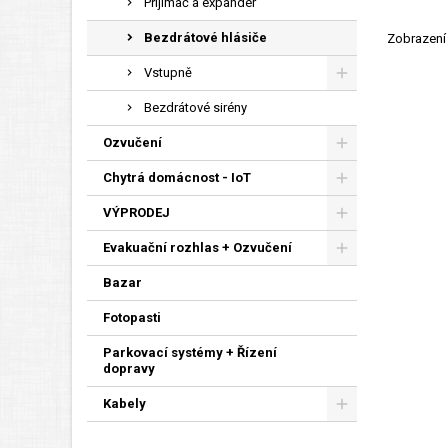
Přijímač a expandér
Bezdrátové hlásiče
Zobrazení 
Vstupně
Bezdrátové sirény
Ozvučení
Chytrá domácnost - IoT
VÝPRODEJ
Evakuační rozhlas + Ozvučení
Bazar
Fotopasti
Parkovací systémy + Řízení
dopravy
Kabely