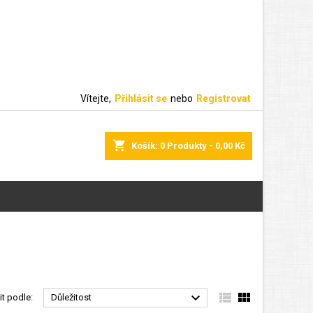
Vítejte,
Přihlásit se
nebo
Registrovat
shopping_cart
Košík:
0
Produkty - 0,00 Kč



it podle:
Důležitost