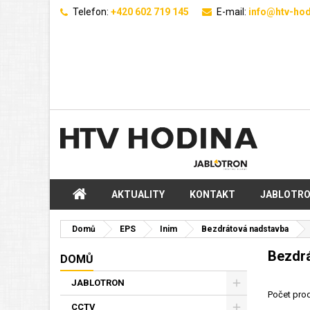
Telefon:
+420 602 719 145
E-mail:
info@htv-hod
AKTUALITY
KONTAKT
JABLOTR
Domů
EPS
Inim
Bezdrátová nadstavba
Bezdrá
DOMŮ
JABLOTRON
Počet prod
CCTV