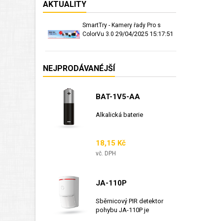
AKTUALITY
SmartTry - Kamery řady Pro s
29/04/2025 15:17:51
ColorVu 3.0
NEJPRODÁVANÉJŠÍ
BAT-1V5-AA
Alkalická baterie
Cena
18,15 Kč
vč. DPH
JA-110P
Sběrnicový PIR detektor
pohybu JA-110P je
sběrnicový detektor...