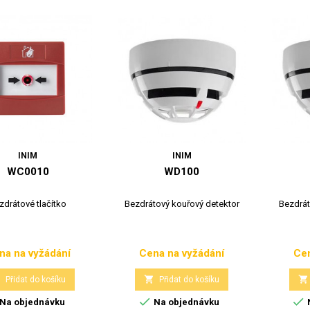
INIM
INIM
WC0010
WD100
zdrátové tlačítko
Bezdrátový kouřový detektor
Bezdrát
na na vyžádání
Cena na vyžádání
Cen
Cena
Cena



Přidat do košíku
Přidat do košíku


Na objednávku
Na objednávku