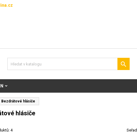
ina.cz

ON
Bezdrátové hlásiče
tové hlásiče
uktů: 4
Seřad