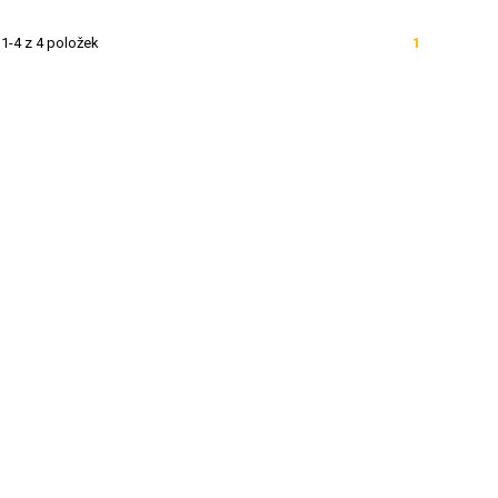
1-4 z 4 položek
1