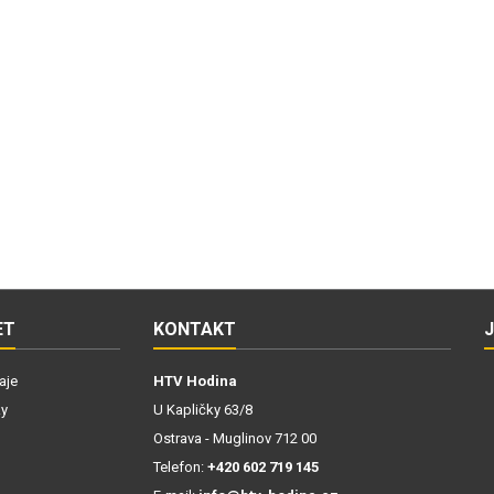
ET
KONTAKT
aje
HTV Hodina
ky
U Kapličky 63/8
Ostrava - Muglinov 712 00
Telefon:
+420 602 719 145