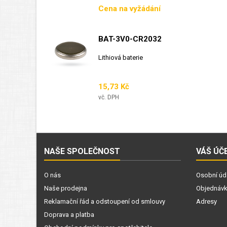
Cena
Cena na vyžádání
BAT-3V0-CR2032
Lithiová baterie
Cena
15,73 Kč
vč. DPH
NAŠE SPOLEČNOST
VÁŠ ÚČ
O nás
Osobní úd
Naše prodejna
Objednáv
Reklamační řád a odstoupení od smlouvy
Adresy
Doprava a platba