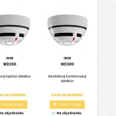
INIM
INIM
WD200
WD300
ový teplotní detektor
Bezdrátový kombinovaný
detektor
a na vyžádání
Cena na vyžádání
Cena
Cena

Přidat do košíku
Přidat do košíku

Na objednávku
Na objednávku