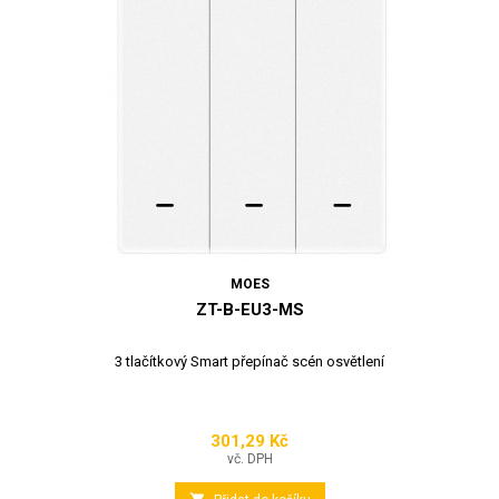
MOES
ZT-B-EU3-MS
3 tlačítkový Smart přepínač scén osvětlení
301,29 Kč
Cena
vč. DPH