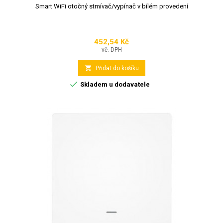
Smart WiFi otočný stmívač/vypínač v bílém provedení
452,54 Kč
Cena
vč. DPH

Přidat do košíku

Skladem u dodavatele