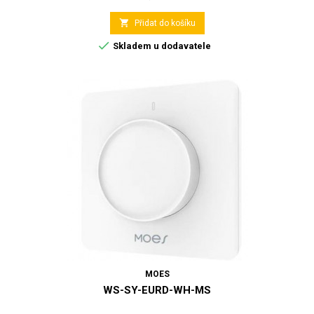

Přidat do košíku

Skladem u dodavatele
MOES
WS-SY-EURD-WH-MS