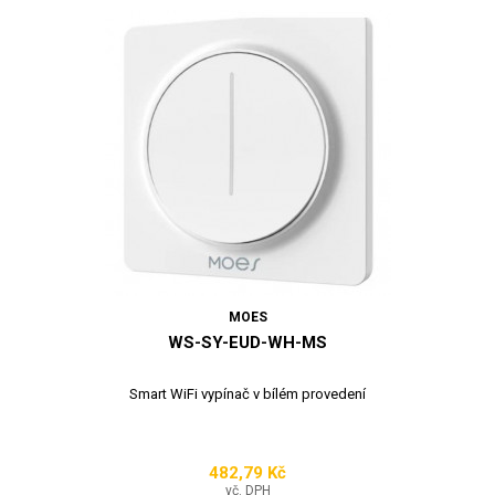
MOES
WS-SY-EUD-WH-MS
Smart WiFi vypínač v bílém provedení
482,79 Kč
Cena
vč. DPH