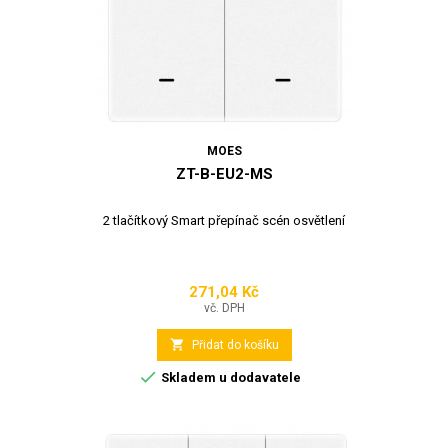
MOES
ZT-B-EU2-MS
2 tlačítkový Smart přepínač scén osvětlení
271,04 Kč
Cena
vč. DPH

Přidat do košíku

Skladem u dodavatele