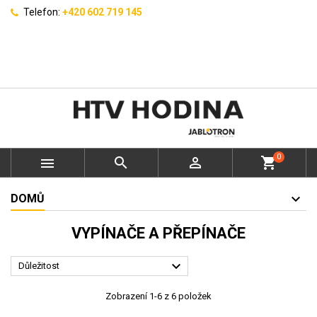
Telefon:
+420 602 719 145
0



shopping_cart
DOMŮ
VYPÍNAČE A PŘEPÍNAČE

Důležitost
Zobrazení 1-6 z 6 položek