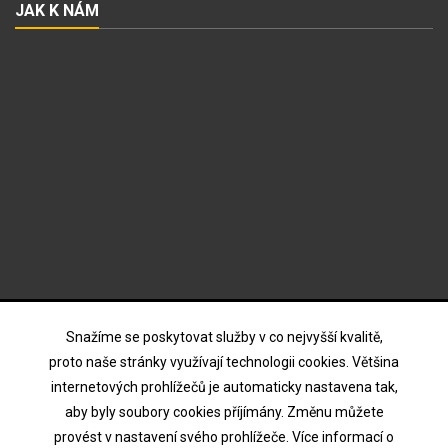
JAK K NÁM
ODBĚR NOVINEK
Snažíme se poskytovat služby v co nejvyšší kvalitě,
proto naše stránky využívají technologii cookies. Většina
internetových prohlížečů je automaticky nastavena tak,
Souhlasím s podmínkami a zásadami ochrany osobních
aby byly soubory cookies příjímány. Změnu můžete
údajů
provést v nastavení svého prohlížeče. Více informací o