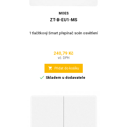
MOES
ZT-B-EU1-MS
1 tlačítkový Smart přepínač scén osvětlení
240,79 Kč
Cena
vč. DPH

Přidat do košíku

Skladem u dodavatele