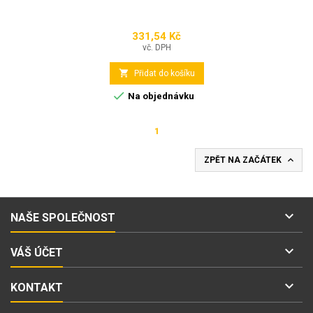
331,54 Kč
Cena
vč. DPH

Přidat do košíku

Na objednávku
1

ZPĚT NA ZAČÁTEK

NAŠE SPOLEČNOST

VÁŠ ÚČET

KONTAKT