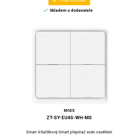

Přidat do košíku

Skladem u dodavatele
MOES
ZT-SY-EU4S-WH-MS
Smart 4 tlačítkový Smart přepínač scén osvětlení