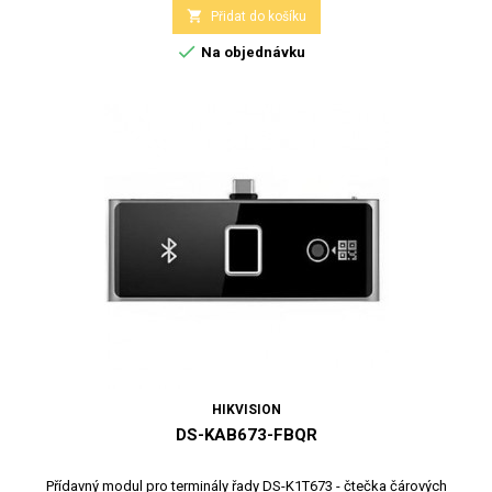

Přidat do košíku

Na objednávku
HIKVISION
DS-KAB673-FBQR
Přídavný modul pro terminály řady DS-K1T673 - čtečka čárových