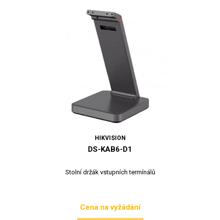
HIKVISION
DS-KAB6-D1
Stolní držák vstupních termínálů
Cena na vyžádání
Cena