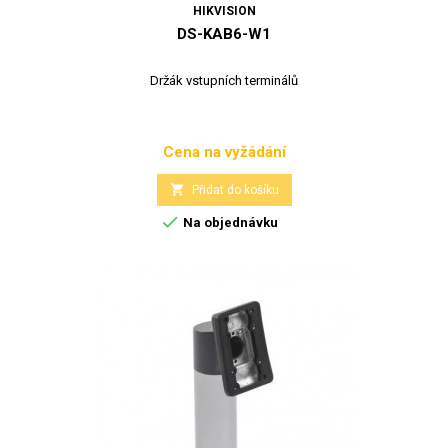
HIKVISION
DS-KAB6-W1
Držák vstupních terminálů
Cena na vyžádání
Cena

Přidat do košíku

Na objednávku