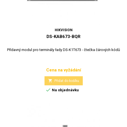
HIKVISION
DS-KAB673-BQR
Přídavný modul pro terminály řady DS-K1T673 - čtečka čárových kódů
Cena na vyžádání
Cena

Přidat do košíku

Na objednávku