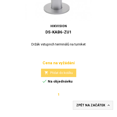
HIKVISION
DS-KAB6-ZU1
Držák vstupnch terminálů na turniket
Cena na vyžádání
Cena

Přidat do košíku

Na objednávku
1

ZPĚT NA ZAČÁTEK