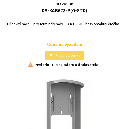
HIKVISION
DS-KAB673-P(O-STD)
Přídavný modul pro terminály řady DS-K1T673 - bezkontaktní čtečka...
Cena na vyžádání
Cena

Přidat do košíku

Poslední kus skladem u dodavatele