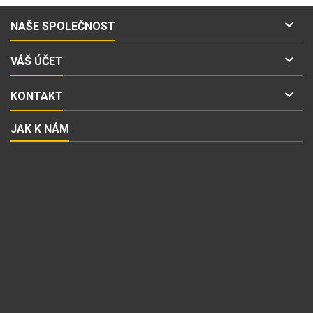

NAŠE SPOLEČNOST

VÁŠ ÚČET

KONTAKT
JAK K NÁM