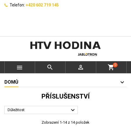
Telefon:
+420 602 719 145
0



shopping_cart
DOMŮ
PŘÍSLUŠENSTVÍ

Důležitost
Zobrazení 1-14 z 14 položek