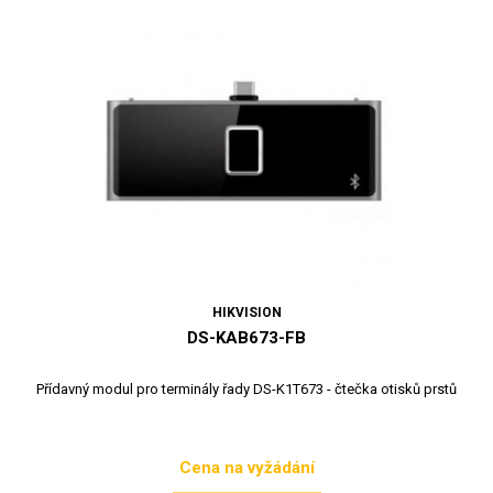
HIKVISION
DS-KAB673-FB
Přídavný modul pro terminály řady DS-K1T673 - čtečka otisků prstů
Cena na vyžádání
Cena