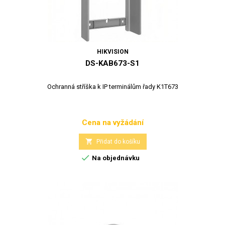
HIKVISION
DS-KAB673-S1
Ochranná stříška k IP terminálům řady K1T673
Cena na vyžádání
Cena

Přidat do košíku

Na objednávku