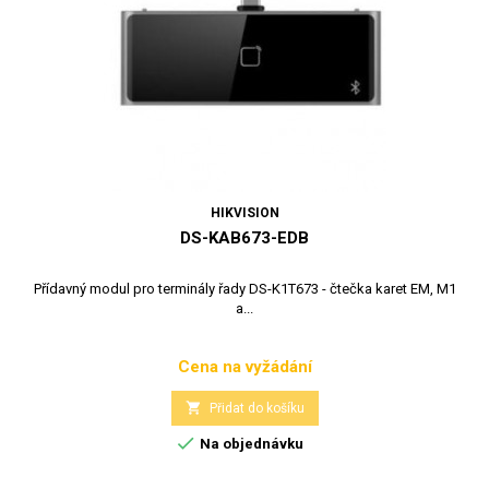
HIKVISION
DS-KAB673-EDB
Přídavný modul pro terminály řady DS-K1T673 - čtečka karet EM, M1
a...
Cena na vyžádání
Cena

Přidat do košíku

Na objednávku