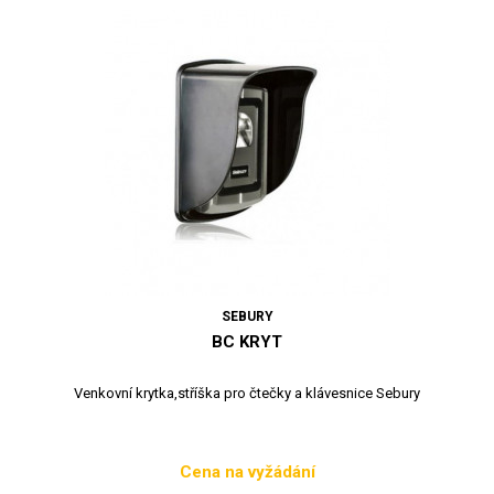
SEBURY
BC KRYT
Venkovní krytka,stříška pro čtečky a klávesnice Sebury
Cena na vyžádání
Cena