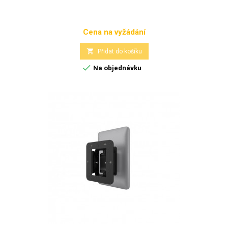
Cena na vyžádání
Cena

Přidat do košíku

Na objednávku