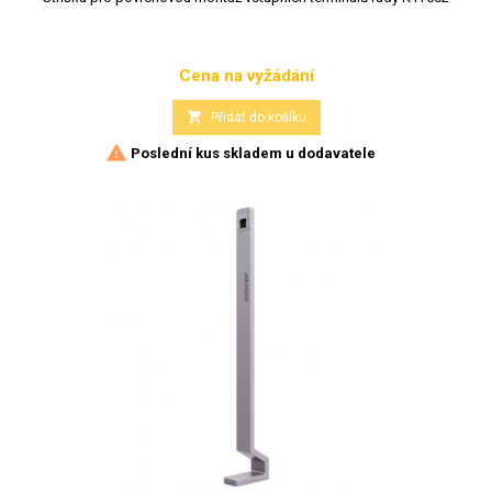
Cena na vyžádání
Cena

Přidat do košíku

Poslední kus skladem u dodavatele