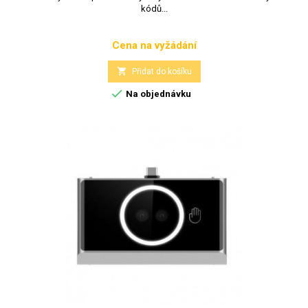
kódů...
Cena na vyžádání
Cena

Přidat do košíku

Na objednávku