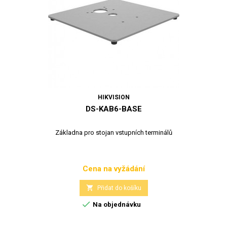
HIKVISION
DS-KAB6-BASE
Základna pro stojan vstupních terminálů
Cena na vyžádání
Cena

Přidat do košíku

Na objednávku