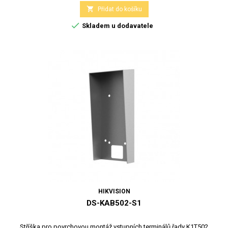

Přidat do košíku

Skladem u dodavatele
HIKVISION
DS-KAB502-S1
Stříška pro povrchovou montáž vstupních terminálů řady K1T502