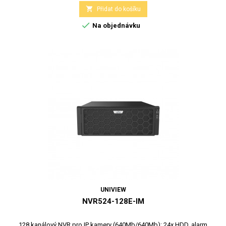

Přidat do košíku

Na objednávku
UNIVIEW
NVR524-128E-IM
128 kanálový NVR pro IP kamery (640Mb/640Mb); 24x HDD, alarm