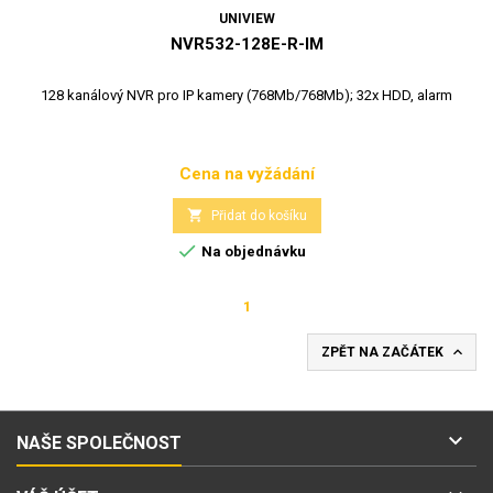
UNIVIEW
NVR532-128E-R-IM
128 kanálový NVR pro IP kamery (768Mb/768Mb); 32x HDD, alarm
Cena na vyžádání
Cena

Přidat do košíku

Na objednávku
1

ZPĚT NA ZAČÁTEK

NAŠE SPOLEČNOST