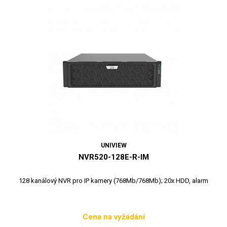
UNIVIEW
NVR520-128E-R-IM
128 kanálový NVR pro IP kamery (768Mb/768Mb); 20x HDD, alarm
Cena na vyžádání
Cena