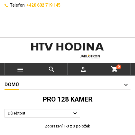
Telefon:
+420 602 719 145
0



shopping_cart
DOMŮ
PRO 128 KAMER

Důležitost
Zobrazení 1-3 z 3 položek