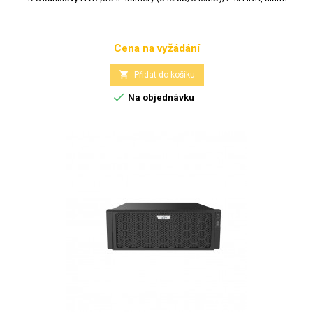
Cena na vyžádání
Cena

Přidat do košíku

Na objednávku