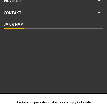

VÁŠ ÚČET

KONTAKT
JAK K NÁM
ODBĚR NOVINEK
Snažíme se poskytovat služby v co nejvyšší kvalitě,