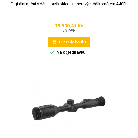
Digitální noční vidění - puškohled s laserovým dálkoměrem A40EL
19 990,41 Kč
Cena
vč. DPH

Přidat do košíku

Na objednávku