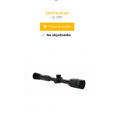
24 974,40 Kč
Cena
vč. DPH

Přidat do košíku

Na objednávku