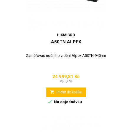
HIKMICRO
A50TN ALPEX
Zaměřovač nočního vidění Alpex A50TN 940nm
24 999,81 Kč
Cena
vč. DPH

Přidat do košíku

Na objednávku