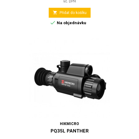
vč. DPH

Přidat do košíku

Na objednávku
HIKMICRO
PQ35L PANTHER