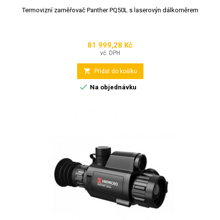
Termovizní zaměřovač Panther PQ50L s laserovýn dálkoměrem
81 999,28 Kč
Cena
vč. DPH

Přidat do košíku

Na objednávku