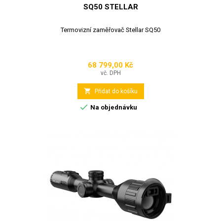
SQ50 STELLAR
Termovizní zaměřovač Stellar SQ50
68 799,00 Kč
Cena
vč. DPH

Přidat do košíku

Na objednávku