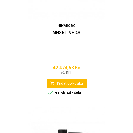
HIKMICRO
NH35L NEOS
42 474,63 Kč
Cena
vč. DPH

Přidat do košíku

Na objednávku