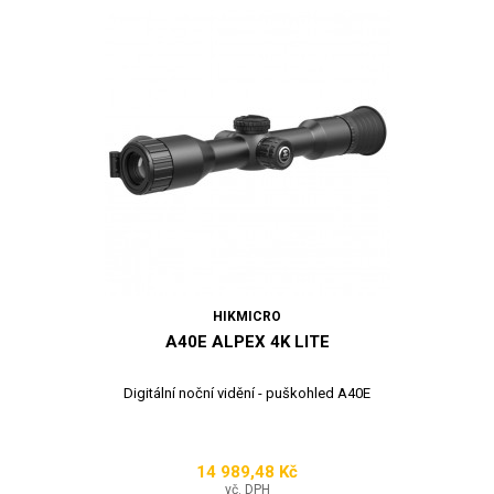
HIKMICRO
A40E ALPEX 4K LITE
Digitální noční vidění - puškohled A40E
14 989,48 Kč
Cena
vč. DPH