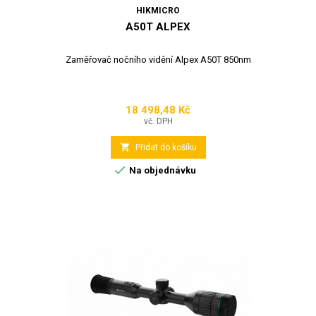
HIKMICRO
A50T ALPEX
Zaměřovač nočního vidění Alpex A50T 850nm
18 498,48 Kč
Cena
vč. DPH

Přidat do košíku

Na objednávku