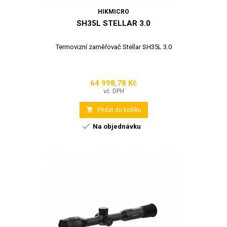
HIKMICRO
SH35L STELLAR 3.0
Termovizní zaměřovač Stellar SH35L 3.0
64 998,78 Kč
Cena
vč. DPH

Přidat do košíku

Na objednávku