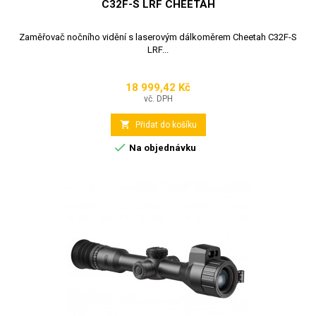
C32F-S LRF CHEETAH
Zaměřovač nočního vidění s laserovým dálkoměrem Cheetah C32F-S
LRF...
18 999,42 Kč
Cena
vč. DPH

Přidat do košíku

Na objednávku