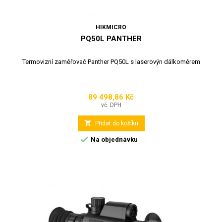
HIKMICRO
PQ50L PANTHER
Termovizní zaměřovač Panther PQ50L s laserovýn dálkoměrem
89 498,86 Kč
Cena
vč. DPH

Přidat do košíku

Na objednávku