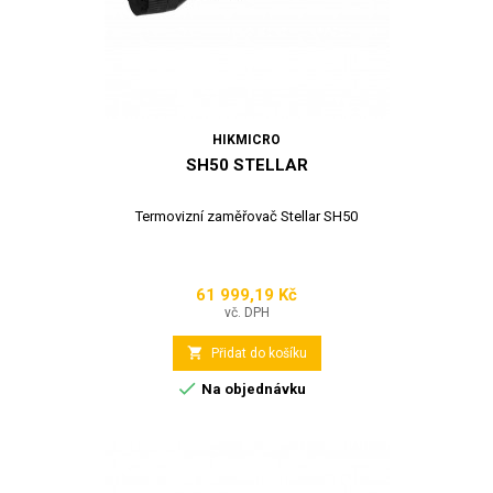
HIKMICRO
SH50 STELLAR
Termovizní zaměřovač Stellar SH50
61 999,19 Kč
Cena
vč. DPH

Přidat do košíku

Na objednávku