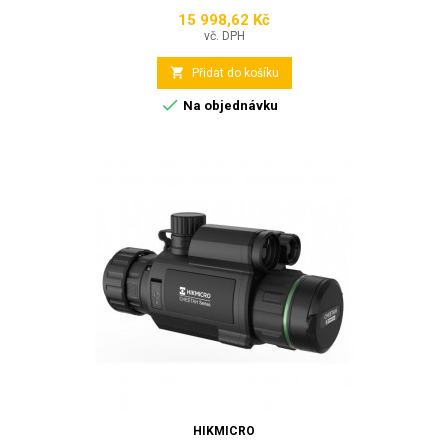
15 998,62 Kč
Cena
vč. DPH

Přidat do košíku

Na objednávku
HIKMICRO