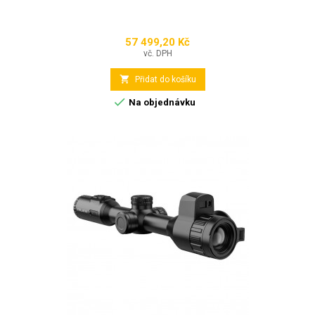
57 499,20 Kč
Cena
vč. DPH

Přidat do košíku

Na objednávku