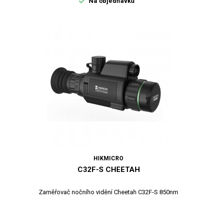

Na objednávku
HIKMICRO
C32F-S CHEETAH
Zaměřovač nočního vidění Cheetah C32F-S 850nm