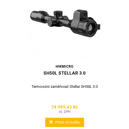
HIKMICRO
SH50L STELLAR 3.0
Termovizní zaměřovač Stellar SH50L 3.0
74 999,43 Kč
Cena
vč. DPH

Přidat do košíku