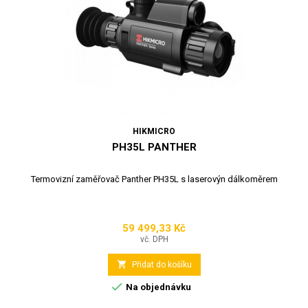
HIKMICRO
PH35L PANTHER
Termovizní zaměřovač Panther PH35L s laserovýn dálkoměrem
59 499,33 Kč
Cena
vč. DPH

Přidat do košíku

Na objednávku