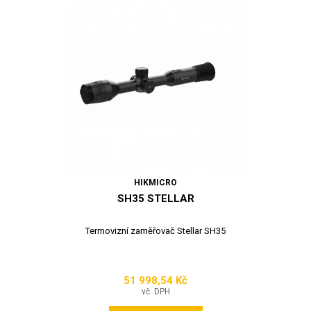
HIKMICRO
SH35 STELLAR
Termovizní zaměřovač Stellar SH35
51 998,54 Kč
Cena
vč. DPH