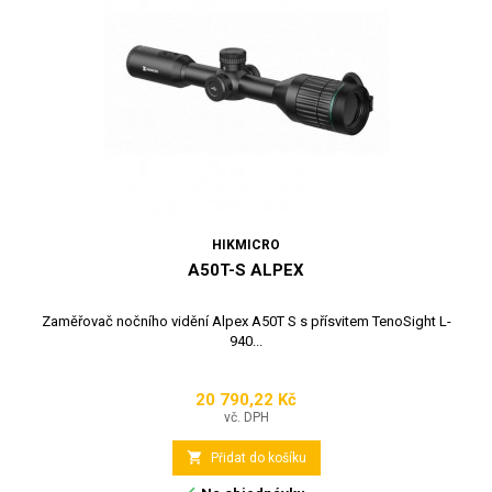
HIKMICRO
A50T-S ALPEX
Zaměřovač nočního vidění Alpex A50T S s přísvitem TenoSight L-
940...
20 790,22 Kč
Cena
vč. DPH

Přidat do košíku