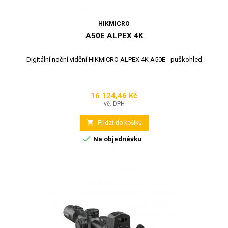
HIKMICRO
A50E ALPEX 4K
Digitální noční vidění HIKMICRO ALPEX 4K A50E - puškohled
16 124,46 Kč
Cena
vč. DPH

Přidat do košíku

Na objednávku