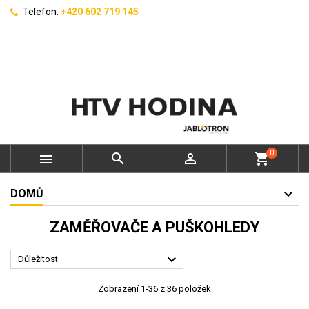
Telefon:
+420 602 719 145
0



shopping_cart
DOMŮ
ZAMĚŘOVAČE A PUŠKOHLEDY

Důležitost
Zobrazení 1-36 z 36 položek