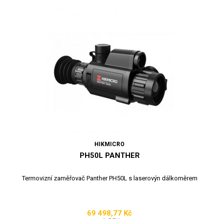
HIKMICRO
PH50L PANTHER
Termovizní zaměřovač Panther PH50L s laserovýn dálkoměrem
69 498,77 Kč
Cena