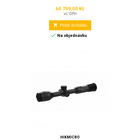
60 799,00 Kč
Cena
vč. DPH

Přidat do košíku

Na objednávku
HIKMICRO