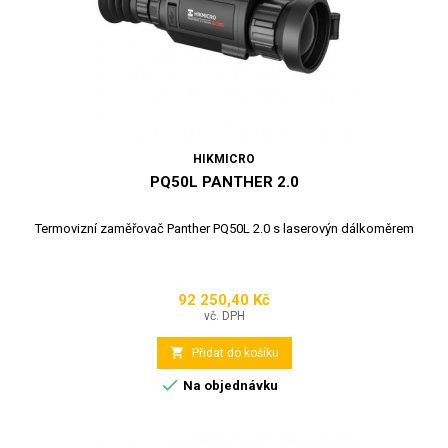
HIKMICRO
PQ50L PANTHER 2.0
Termovizní zaměřovač Panther PQ50L 2.0 s laserovýn dálkoměrem
92 250,40 Kč
Cena
vč. DPH

Přidat do košíku

Na objednávku