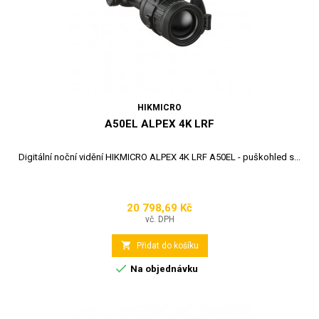
HIKMICRO
A50EL ALPEX 4K LRF
Digitální noční vidění HIKMICRO ALPEX 4K LRF A50EL - puškohled s...
20 798,69 Kč
Cena
vč. DPH

Přidat do košíku

Na objednávku