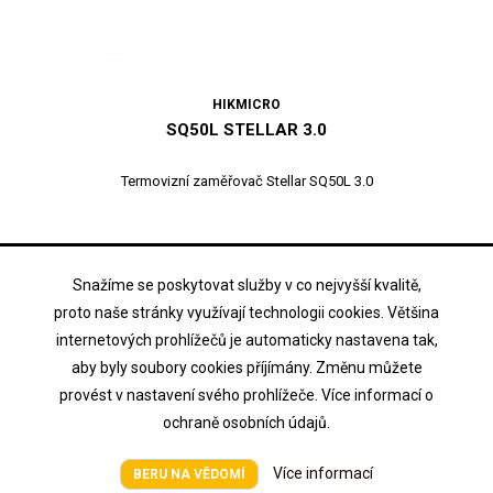
HIKMICRO
SQ50L STELLAR 3.0
Termovizní zaměřovač Stellar SQ50L 3.0
104 998,96 Kč
Cena
vč. DPH
Snažíme se poskytovat služby v co nejvyšší kvalitě,
proto naše stránky využívají technologii cookies. Většina

Přidat do košíku
internetových prohlížečů je automaticky nastavena tak,

Na objednávku
aby byly soubory cookies příjímány. Změnu můžete
provést v nastavení svého prohlížeče. Více informací o
ochraně osobních údajů.
Více informací
BERU NA VĚDOMÍ