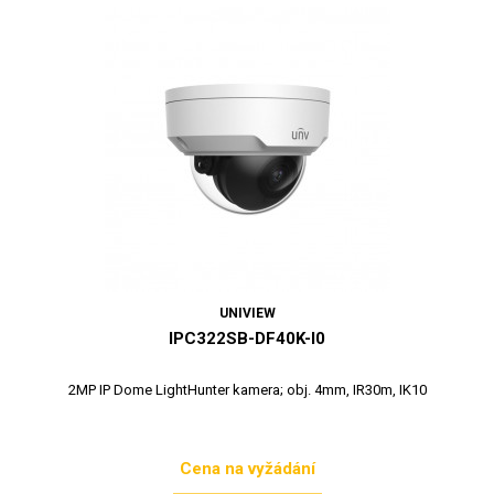
UNIVIEW
IPC322SB-DF40K-I0
2MP IP Dome LightHunter kamera; obj. 4mm, IR30m, IK10
Cena na vyžádání
Cena