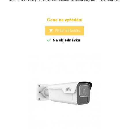
Cena na vyžádání
Cena

Přidat do košíku

Na objednávku