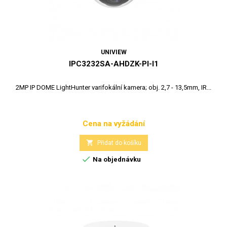
UNIVIEW
IPC3232SA-AHDZK-PI-I1
2MP IP DOME LightHunter varifokální kamera; obj. 2,7 - 13,5mm, IR...
Cena na vyžádání
Cena

Přidat do košíku

Na objednávku