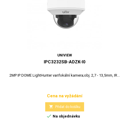
UNIVIEW
IPC3232SB-ADZK-I0
2MP IP DOME LightHunter varifokální kamera;obj. 2,7 - 13,5mm, IR...
Cena na vyžádání
Cena

Přidat do košíku

Na objednávku