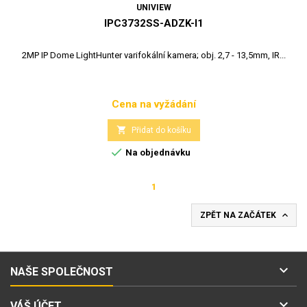
UNIVIEW
IPC3732SS-ADZK-I1
2MP IP Dome LightHunter varifokální kamera; obj. 2,7 - 13,5mm, IR...
Cena na vyžádání
Cena

Přidat do košíku

Na objednávku
1

ZPĚT NA ZAČÁTEK

NAŠE SPOLEČNOST

VÁŠ ÚČET