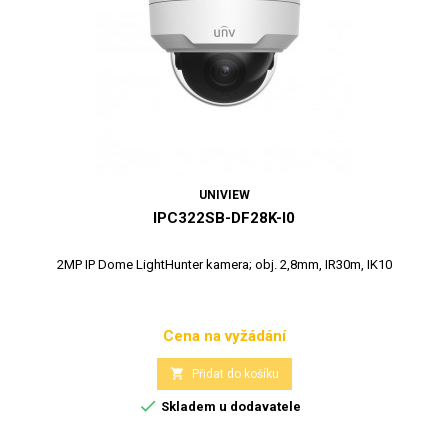
UNIVIEW
IPC322SB-DF28K-I0
2MP IP Dome LightHunter kamera; obj. 2,8mm, IR30m, IK10
Cena na vyžádání
Cena

Přidat do košíku

Skladem u dodavatele