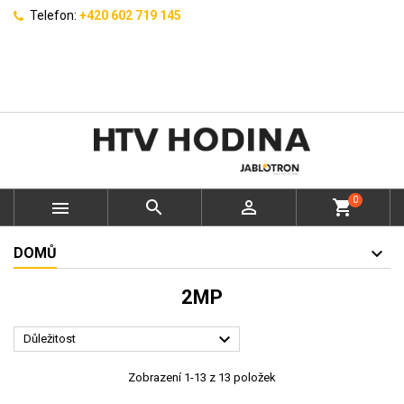
Telefon:
+420 602 719 145
0



shopping_cart
DOMŮ
2MP

Důležitost
Zobrazení 1-13 z 13 položek