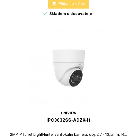

Přidat do košíku

Skladem u dodavatele
UNIVIEW
IPC3632SS-ADZK-I1
2MP IP Turret LightHunter varifokální kamera; obj. 2,7 - 13,5mm, IR...