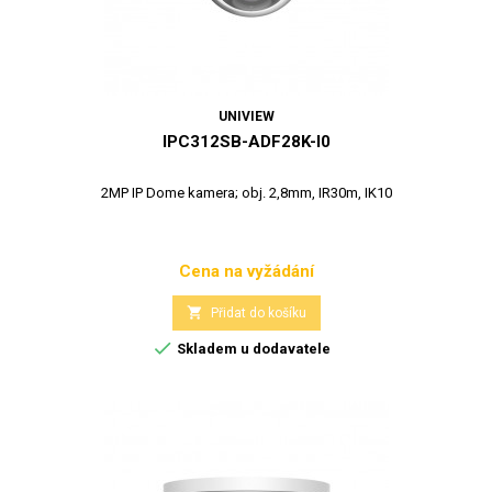
UNIVIEW
IPC312SB-ADF28K-I0
2MP IP Dome kamera; obj. 2,8mm, IR30m, IK10
Cena na vyžádání
Cena

Přidat do košíku

Skladem u dodavatele