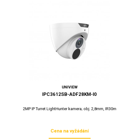
UNIVIEW
IPC3612SB-ADF28KM-I0
2MP IP Turret LightHunter kamera; obj. 2,8mm, IR30m
Cena na vyžádání
Cena