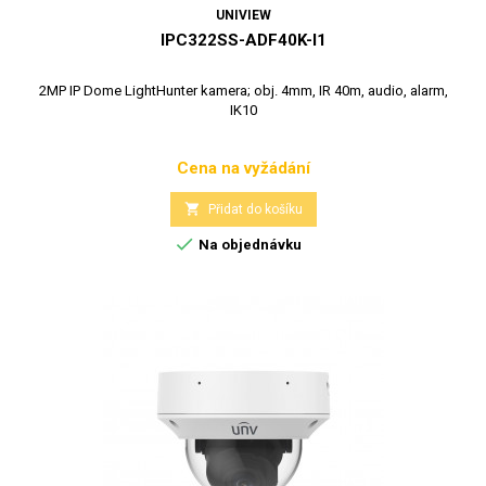
UNIVIEW
IPC322SS-ADF40K-I1
2MP IP Dome LightHunter kamera; obj. 4mm, IR 40m, audio, alarm,
IK10
Cena na vyžádání
Cena

Přidat do košíku

Na objednávku