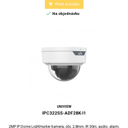

Přidat do košíku

Na objednávku
UNIVIEW
IPC322SS-ADF28K-I1
2MP IP Dome LightHunter kamera; obj. 2,8mm, IR 30m, audio, alarm,