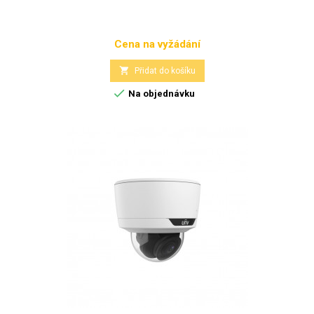
Cena na vyžádání
Cena

Přidat do košíku

Na objednávku