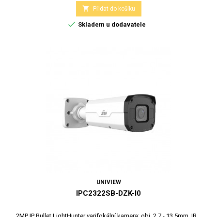

Přidat do košíku

Skladem u dodavatele
UNIVIEW
IPC2322SB-DZK-I0
2MP IP Bullet LightHunter varifokální kamera; obj. 2,7 - 13,5mm, IR...