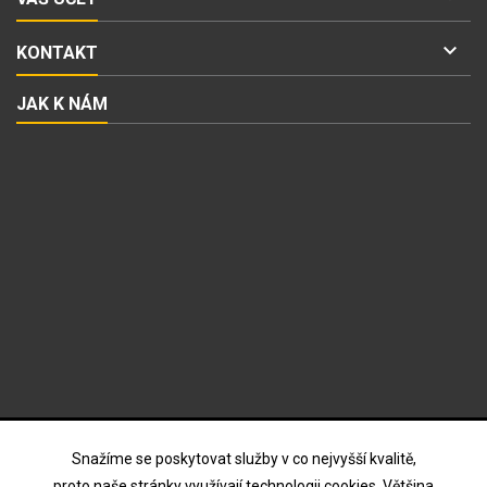

KONTAKT
JAK K NÁM
ODBĚR NOVINEK
Snažíme se poskytovat služby v co nejvyšší kvalitě,
proto naše stránky využívají technologii cookies. Většina