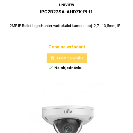
UNIVIEW
IPC2B22SA-AHDZK-PI-I1
2MP IP Bullet LightHunter varifokální kamera; obj. 2,7 - 13,5mm, IR...
Cena na vyžádání
Cena

Přidat do košíku

Na objednávku