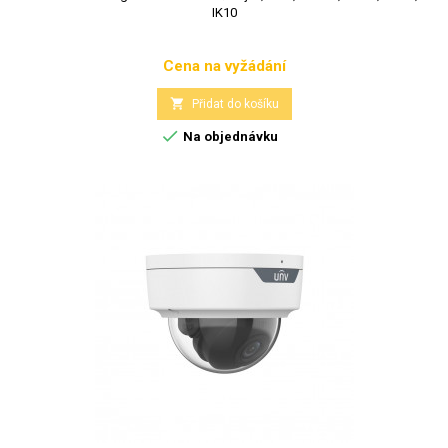
IK10
Cena na vyžádání
Cena

Přidat do košíku

Na objednávku