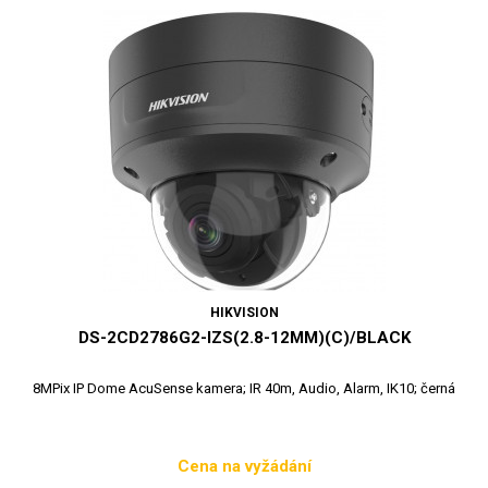
HIKVISION
DS-2CD2786G2-IZS(2.8-12MM)(C)/BLACK
8MPix IP Dome AcuSense kamera; IR 40m, Audio, Alarm, IK10; černá
Cena na vyžádání
Cena