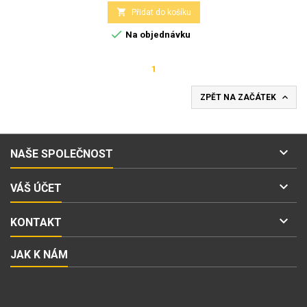

Přidat do košíku

Na objednávku
1

ZPĚT NA ZAČÁTEK

NAŠE SPOLEČNOST

VÁŠ ÚČET

KONTAKT
JAK K NÁM