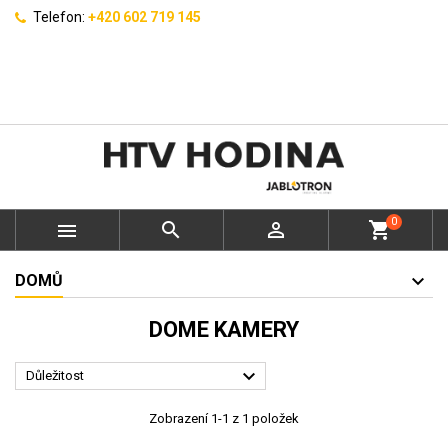
Telefon:
+420 602 719 145
0



shopping_cart
DOMŮ
DOME KAMERY

Důležitost
Zobrazení 1-1 z 1 položek