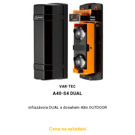
VAR-TEC
A40-S4 DUAL
infrazávora DUAL s dosahem 40m OUTDOOR
Cena na vyžádání
Cena