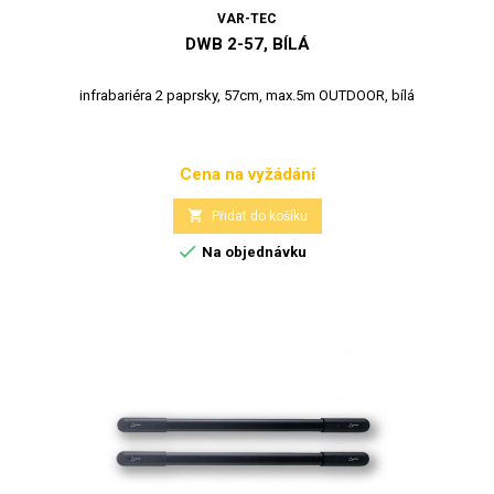
VAR-TEC
DWB 2-57, BÍLÁ
infrabariéra 2 paprsky, 57cm, max.5m OUTDOOR, bílá
Cena na vyžádání
Cena

Přidat do košíku

Na objednávku