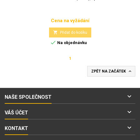
Cena na vyžádání
Cena

Přidat do košíku

Na objednávku
1

ZPĚT NA ZAČÁTEK

NAŠE SPOLEČNOST

VÁŠ ÚČET

KONTAKT