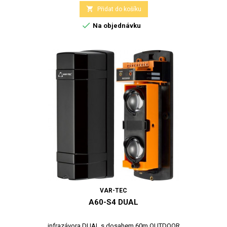

Přidat do košíku

Na objednávku
VAR-TEC
A60-S4 DUAL
infrazávora DUAL s dosahem 60m OUTDOOR