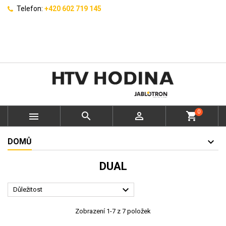
Telefon:
+420 602 719 145
0



shopping_cart
DOMŮ
DUAL

Důležitost
Zobrazení 1-7 z 7 položek