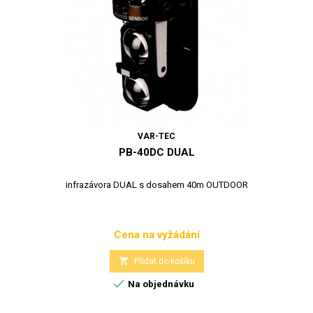
VAR-TEC
PB-40DC DUAL
infrazávora DUAL s dosahem 40m OUTDOOR
Cena na vyžádání
Cena

Přidat do košíku

Na objednávku