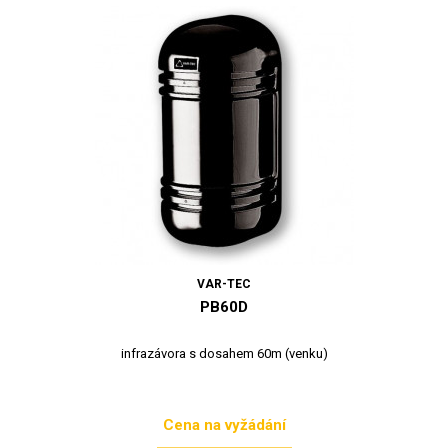
VAR-TEC
PB60D
infrazávora s dosahem 60m (venku)
Cena na vyžádání
Cena