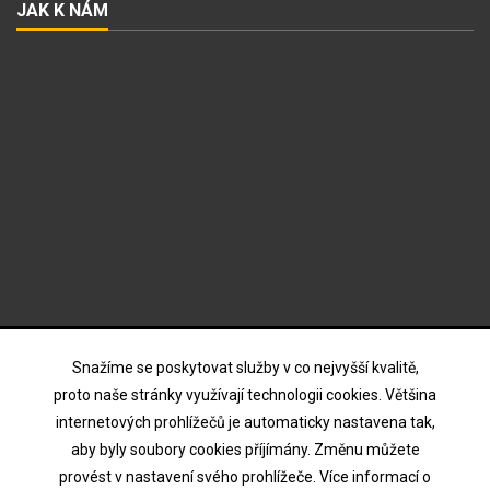
JAK K NÁM
ODBĚR NOVINEK
Snažíme se poskytovat služby v co nejvyšší kvalitě,
proto naše stránky využívají technologii cookies. Většina
internetových prohlížečů je automaticky nastavena tak,
Souhlasím s podmínkami a zásadami ochrany osobních
aby byly soubory cookies příjímány. Změnu můžete
údajů
provést v nastavení svého prohlížeče. Více informací o