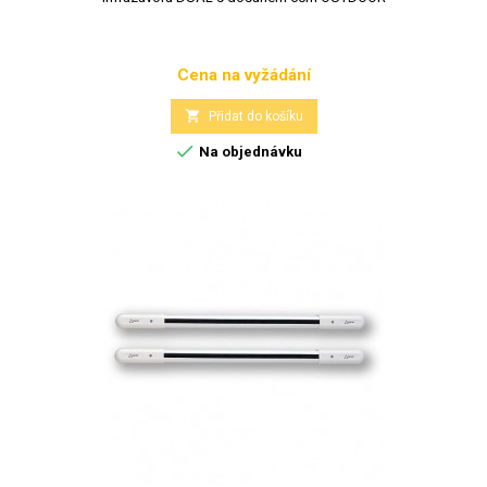
Cena na vyžádání
Cena

Přidat do košíku

Na objednávku