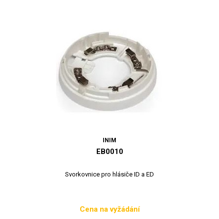
INIM
EB0010
Svorkovnice pro hlásiče ID a ED
Cena na vyžádání
Cena