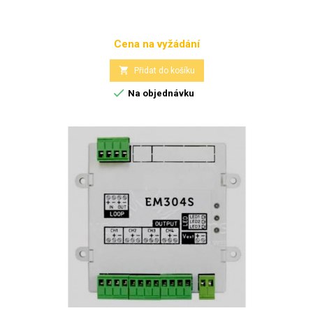
Cena na vyžádání
Cena

Přidat do košíku

Na objednávku