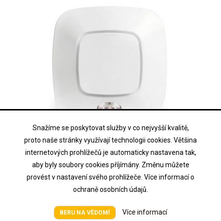
Snažíme se poskytovat služby v co nejvyšší kvalitě,
INIM
proto naše stránky využívají technologii cookies. Většina
ES2010WE
internetových prohlížečů je automaticky nastavena tak,
aby byly soubory cookies příjímány. Změnu můžete
Adresovatelná siréna bílá
provést v nastavení svého prohlížeče. Více informací o
ochraně osobních údajů.
Cena na vyžádání
Cena
Více informací
BERU NA VĚDOMÍ