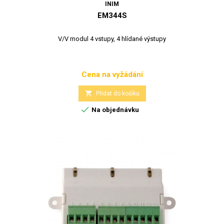
INIM
EM344S
V/V modul 4 vstupy, 4 hlídané výstupy
Cena na vyžádání
Cena

Přidat do košíku

Na objednávku