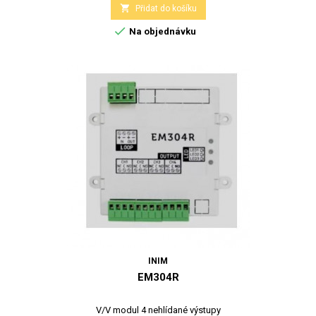

Přidat do košíku

Na objednávku
INIM
EM304R
V/V modul 4 nehlídané výstupy