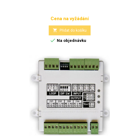
Cena na vyžádání
Cena

Přidat do košíku

Na objednávku