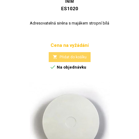
INIM
ES1020
Adresovatelná siréna s majákem stropní bílá
Cena na vyžádání
Cena

Přidat do košíku

Na objednávku