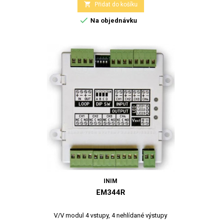

Přidat do košíku

Na objednávku
INIM
EM344R
V/V modul 4 vstupy, 4 nehlídané výstupy