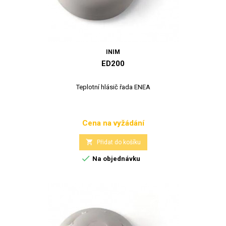
INIM
ED200
Teplotní hlásič řada ENEA
Cena na vyžádání
Cena

Přidat do košíku

Na objednávku