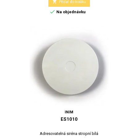

Přidat do košíku

Na objednávku
INIM
ES1010
Adresovatelná siréna stropní bílá