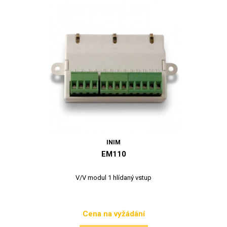
INIM
EM110
V/V modul 1 hlídaný vstup
Cena na vyžádání
Cena