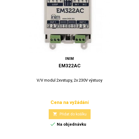
INIM
EM322AC
V/V modul 2xvstupy, 2x 230V výstuoy
Cena na vyžádání
Cena

Přidat do košíku

Na objednávku