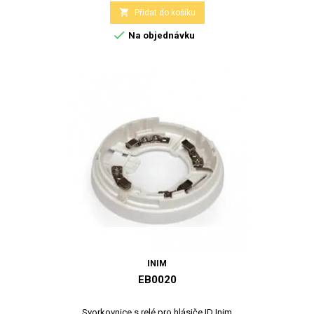

Přidat do košíku

Na objednávku
INIM
EB0020
Svorkovnice s relé pro hlásiče ID Inim