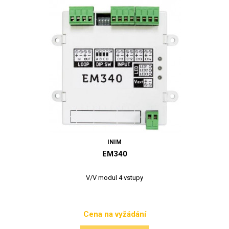
INIM
EM340
V/V modul 4 vstupy
Cena na vyžádání
Cena