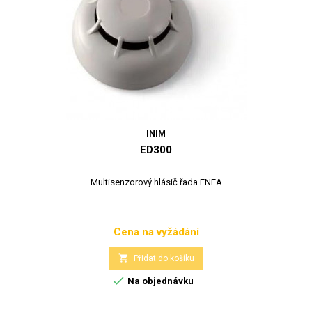
INIM
ED300
Multisenzorový hlásič řada ENEA
Cena na vyžádání
Cena

Přidat do košíku

Na objednávku