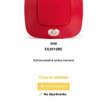
INIM
ES2010RE
Adresovatelná siréna červená
Cena na vyžádání
Cena

Přidat do košíku

Na objednávku