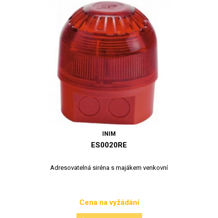
INIM
ES0020RE
Adresovatelná siréna s majákem venkovní
Cena na vyžádání
Cena