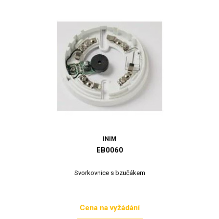
INIM
EB0060
Svorkovnice s bzučákem
Cena na vyžádání
Cena