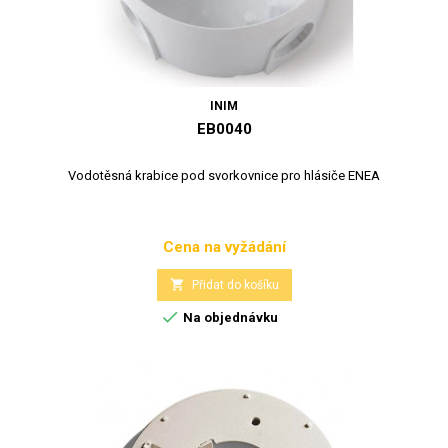
INIM
EB0040
Vodotěsná krabice pod svorkovnice pro hlásiče ENEA
Cena na vyžádání
Cena

Přidat do košíku

Na objednávku