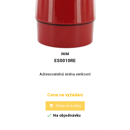
INIM
ES0010RE
Adresovatelná siréna venkovní
Cena na vyžádání
Cena

Přidat do košíku

Na objednávku