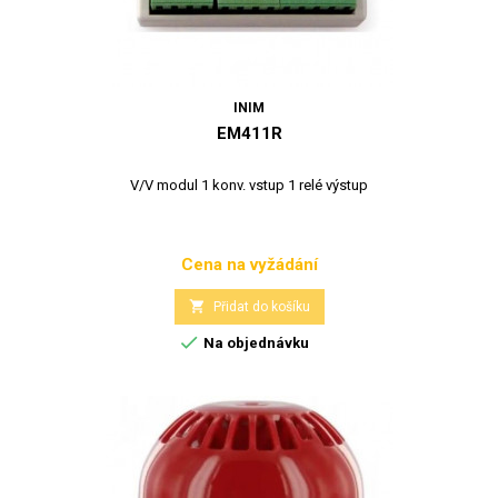
INIM
EM411R
V/V modul 1 konv. vstup 1 relé výstup
Cena na vyžádání
Cena

Přidat do košíku

Na objednávku