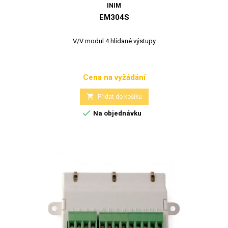
INIM
EM304S
V/V modul 4 hlídané výstupy
Cena na vyžádání
Cena

Přidat do košíku

Na objednávku