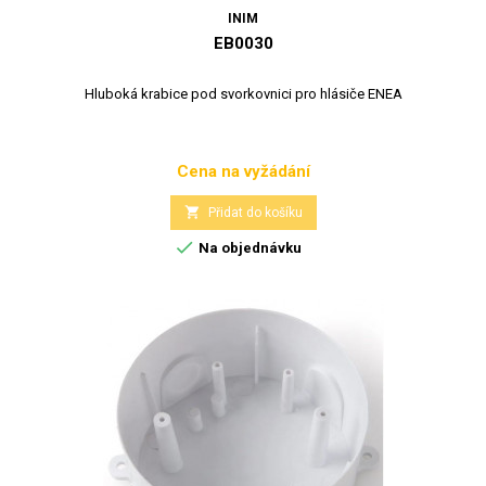
INIM
EB0030
Hluboká krabice pod svorkovnici pro hlásiče ENEA
Cena na vyžádání
Cena

Přidat do košíku

Na objednávku