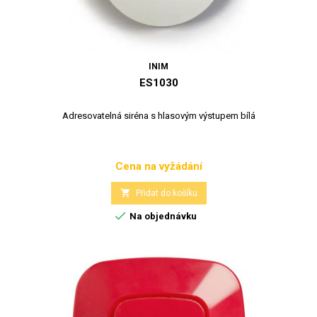
INIM
ES1030
Adresovatelná siréna s hlasovým výstupem bílá
Cena na vyžádání
Cena

Přidat do košíku

Na objednávku