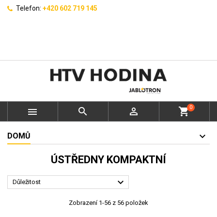
Telefon:
+420 602 719 145
0



shopping_cart
DOMŮ
ÚSTŘEDNY KOMPAKTNÍ

Důležitost
Zobrazení 1-56 z 56 položek