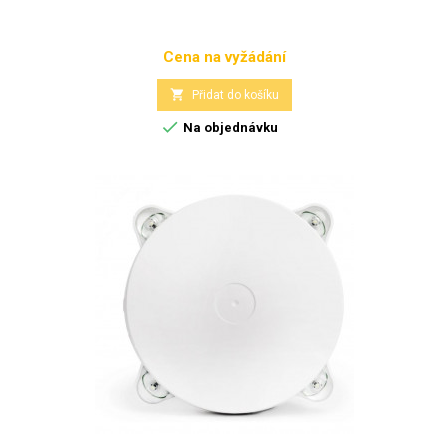
Cena na vyžádání
Cena

Přidat do košíku

Na objednávku