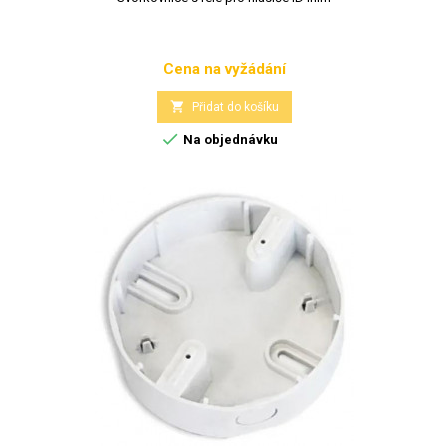
Cena na vyžádání
Cena

Přidat do košíku

Na objednávku