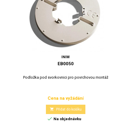
INIM
EB0050
Podložka pod svorkovnici pro povrchovou montáž
Cena na vyžádání
Cena

Přidat do košíku

Na objednávku