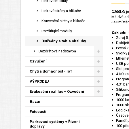
Linkové moduly
Linkové sirény a blikače
C200LG je
Má dvě adr
Konvenční sirény a blikače
Je umístěn
Rozšiřující moduly
Základní 
Zdroj 5
Ústředny a tabla obsluhy
Dobíječ
Pevná k
Bezdrátová nadstavba
Svorky 
Etherne
Ozvučení
USB por
Slot pr
Chytrá domácnost - IoT
4 I/O k
Program
VÝPRODEJ
4.3” ba
Silikon
Evakuační rozhlas + Ozvučení
Program
1000 ko
Bazar
1000 sk
Logické
Fotopasti
Časovač
Paměť p
Parkovací systémy + Řízení
100 pří
dopravy