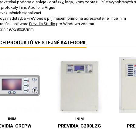
ovatelná podoba displeje - obrázky, loga, ikony zobrazující stavy vybraných so
 protokoly Inim, Apollo, a Argus
evakuačních signalizací
ová nadstavba FireVibes s přijímačem přímo na adresovatelné lince Inim
racˇni´ software
Previdia Studio
pro Windows zdarma
skříň 497x380x97mm
ÍCH PRODUKTŮ VE STEJNÉ KATEGORII:
INIM
INIM
EVIDIA-CREPW
PREVIDIA-C200LZG
PRE