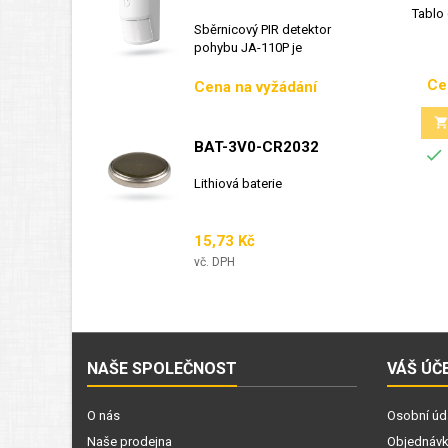
Tablo 
Sběrnicový PIR detektor
pohybu JA-110P je
sběrnicový detektor...
Ce
Cena
Cena na vyžádání
BAT-3V0-CR2032

Lithiová baterie
Cena
15,73 Kč
vč. DPH
NAŠE SPOLEČNOST
VÁŠ ÚČ
O nás
Osobní úd
Naše prodejna
Objednáv