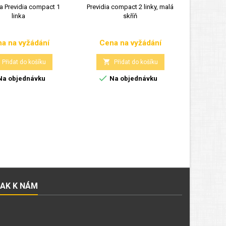
a Previdia compact 1
Previdia compact 2 linky, malá
Ústředna
linka
skříň
ad
a na vyžádání
Cena na vyžádání
Cen
Cena
Cena


Přidat do košíku
Přidat do košíku


a objednávku
Na objednávku
N
JAK K NÁM