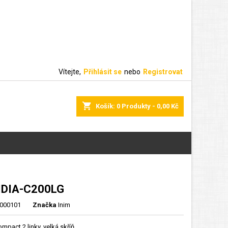
Vítejte,
Přihlásit se
nebo
Registrovat
shopping_cart
Košík:
0
Produkty - 0,00 Kč
IDIA-C200LG
000101
Značka
Inim
ompact 2 linky, velká skříň