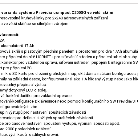
 varianta systému Previdia compact C200SG ve větší skříni
esovatelné kruhové linky pro 2x240 adresovatelných zařízení
a ve větší skříňce se silnějším zdrojem.
vlastnosti:
,2A
 akumulátorů 17 Ah
ovová skříň s plastovým předním panelem s prostorem pro dva 17Ah akumulá
pro připojení do sítě HORNET+ pro síťování ústředen a připojení tabel obsluhy
t konektor pro vzdálenou správu, síťování ústředen, připojení k integračním
t pro připojení PC.
o mikro SD kartu pro uložení grafických map, ukládání a načítání konfigurace a
anály na základní desce, konfigurovatelné jako 1 A hlídaný výstup nebo jako hlí
ovatelný přepínací výstup.
revný dotykový LCD displej.
ová funkční tlačítka pro základní operace.
ování/konfigurace z klávesnice nebo pomocí konfiguračního SW Previdia/ST
nfigurovatelných zón.
upin výstupů pro nastavení spuštěcích závislostí
 rovnice pro definici složitých spouštěcích závislostí
e pro časové nastavení spouštění výstupů, vypínání součástí apod.
ro 2000 posledních událostí
stupových kódů rozdílných úrovní.