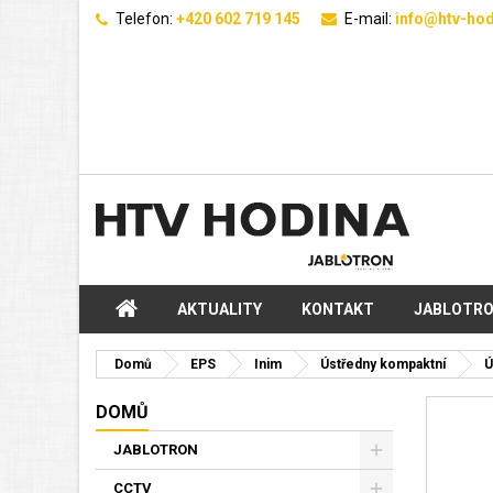
Telefon:
+420 602 719 145
E-mail:
info@htv-hod
AKTUALITY
KONTAKT
JABLOTR
Domů
EPS
Inim
Ústředny kompaktní
Ú
DOMŮ
JABLOTRON
CCTV