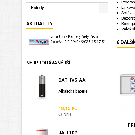
Program
Linkové
Kabely
Správa 
Bezdrát
AKTUALITY
Konfigu
Velká 
SmartTry - Kamery řady Pro s
29/04/2025 15:17:51
6 DALŠ
ColorVu 3.0
NEJPRODÁVANÉJŠÍ
BAT-1V5-AA
Alkalická baterie
Cena
18,15 Kč
vč. DPH
PR
JA-110P