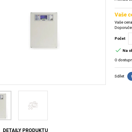
Vaše c
Vaše cena
Doporučen
Počet

Na o
O dostupn
Sdílet
DETAILY PRODUKTU