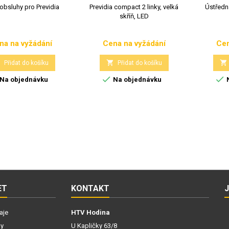
obsluhy pro Previdia
Previdia compact 2 linky, velká
Ústředn
skříň, LED
na na vyžádání
Cena na vyžádání
Cen
Cena
Cena



Přidat do košíku
Přidat do košíku


Na objednávku
Na objednávku
N
ET
KONTAKT
aje
HTV Hodina
ky
U Kapličky 63/8