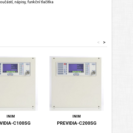
učástí, nápisy, funkční tlačítka
<
>
INIM
INIM
VIDIA-C100SG
PREVIDIA-C200SG
PRE