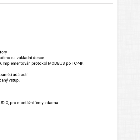
tory
 přímo na základní desce.
 SW. Implementován protokol MODBUS po TCP-IP.
 paměti událostí
daný vstup.
UDIO, pro montážní firmy zdarma