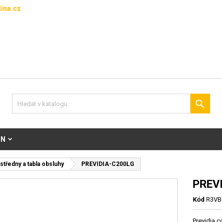
ina.cz

ON
středny a tabla obsluhy
PREVIDIA-C200LG
PREV
Kód
R3VB
Previdia c