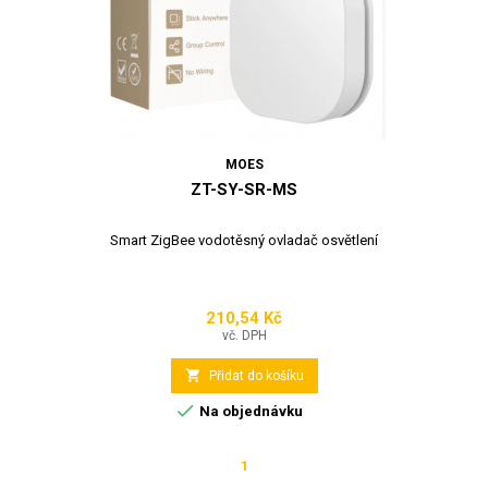
MOES
ZT-SY-SR-MS
Smart ZigBee vodotěsný ovladač osvětlení
210,54 Kč
Cena
vč. DPH

Přidat do košíku

Na objednávku
1