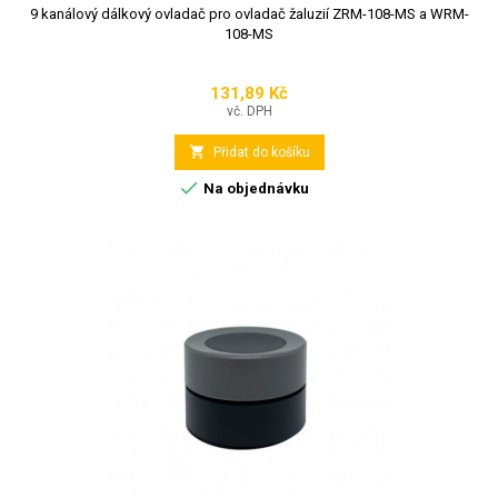
9 kanálový dálkový ovladač pro ovladač žaluzií ZRM-108-MS a WRM-
108-MS
131,89 Kč
Cena
vč. DPH

Přidat do košíku

Na objednávku