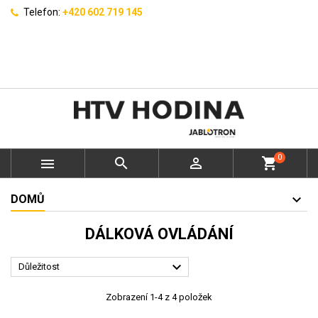
Telefon:
+420 602 719 145
0



shopping_cart
DOMŮ
DÁLKOVÁ OVLÁDÁNÍ

Důležitost
Zobrazení 1-4 z 4 položek