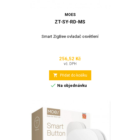
MOES
ZT-SY-RD-MS
Smart ZigBee ovladač osvětlení
256,52 Kč
Cena
vč. DPH

Přidat do košíku

Na objednávku