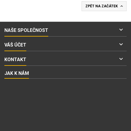

ZPĚT NA ZAČÁTEK

NAŠE SPOLEČNOST

VÁŠ ÚČET

KONTAKT
JAK K NÁM