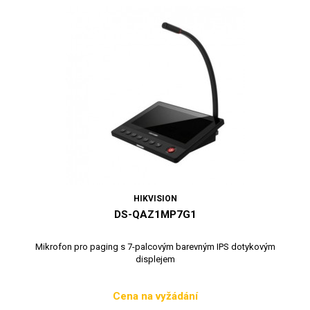
HIKVISION
DS-QAZ1MP7G1
Mikrofon pro paging s 7-palcovým barevným IPS dotykovým
displejem
Cena na vyžádání
Cena