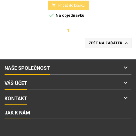

Přidat do košíku

Na objednávku
1

ZPĚT NA ZAČÁTEK

NAŠE SPOLEČNOST

VÁŠ ÚČET

KONTAKT
JAK K NÁM