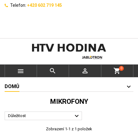
Telefon:
+420 602 719 145
0



shopping_cart
DOMŮ
MIKROFONY

Důležitost
Zobrazení 1-1 z 1 položek