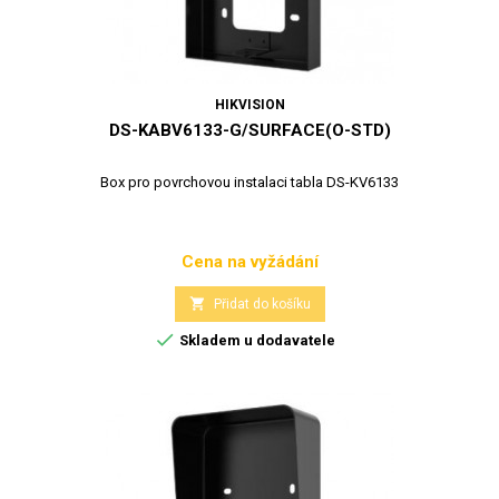
HIKVISION
DS-KABV6133-G/SURFACE(O-STD)
Box pro povrchovou instalaci tabla DS-KV6133
Cena na vyžádání
Cena

Přidat do košíku

Skladem u dodavatele