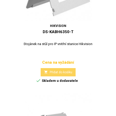
HIKVISION
DS-KABH6350-T
Stojánek na stůl pro IP vnitřní stanice Hikvision
Cena na vyžádání
Cena

Přidat do košíku

Skladem u dodavatele