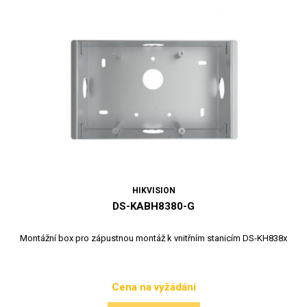
HIKVISION
DS-KABH8380-G
Montážní box pro zápustnou montáž k vnitřním stanicím DS-KH838x
Cena na vyžádání
Cena