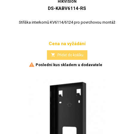
HIKVISION
DS-KABV6114-RS
Stříška interkomů KV6114/6124 pro povrchovou montáž
Cena na vyžádání
Cena

Přidat do košíku

Poslední kus skladem u dodavatele