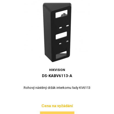
HIKVISION
DS-KABV6113-A
Rohový nástěný držák interkomu řady KV6113
Cena na vyžádání
Cena