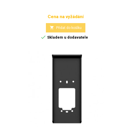
Cena na vyžádání
Cena

Přidat do košíku

Skladem u dodavatele