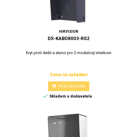
HIKVISION
DS-KABD8003-RS2
Kryt proti dešti a slunci pro 2-modulový interkom
Cena na vyžádání
Cena

Přidat do košíku

Skladem u dodavatele