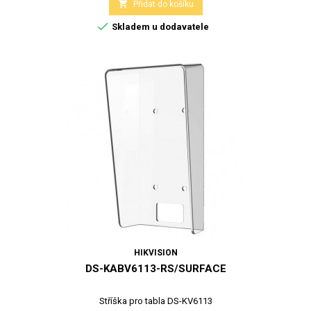

Přidat do košíku

Skladem u dodavatele
HIKVISION
DS-KABV6113-RS/SURFACE
Stříška pro tabla DS-KV6113