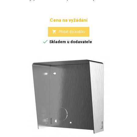
Cena na vyžádání
Cena

Přidat do košíku

Skladem u dodavatele