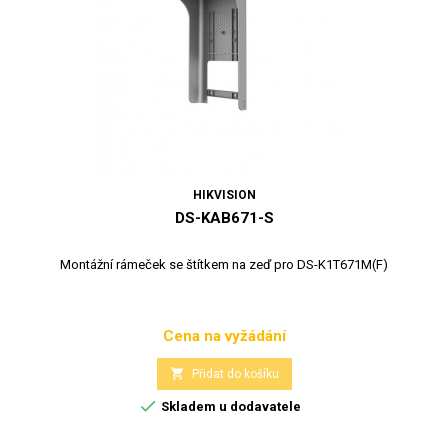
HIKVISION
DS-KAB671-S
Montážní rámeček se štítkem na zeď pro DS-K1T671M(F)
Cena na vyžádání
Cena

Přidat do košíku

Skladem u dodavatele