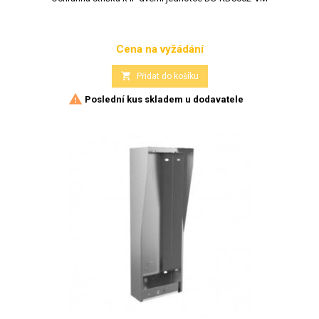
Cena na vyžádání
Cena

Přidat do košíku

Poslední kus skladem u dodavatele