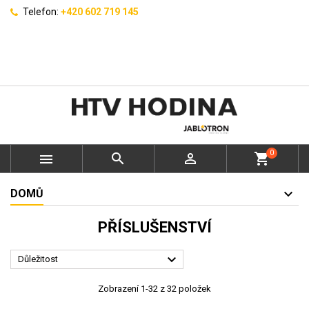
Telefon:
+420 602 719 145
0



shopping_cart
DOMŮ
PŘÍSLUŠENSTVÍ

Důležitost
Zobrazení 1-32 z 32 položek