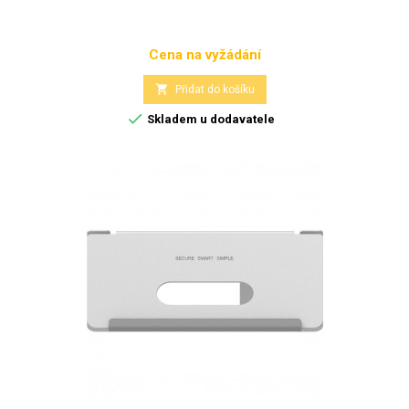
Cena na vyžádání
Cena

Přidat do košíku

Skladem u dodavatele