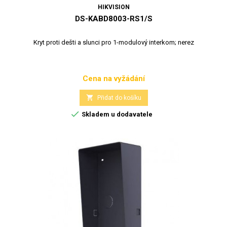
HIKVISION
DS-KABD8003-RS1/S
Kryt proti dešti a slunci pro 1-modulový interkom; nerez
Cena na vyžádání
Cena

Přidat do košíku

Skladem u dodavatele