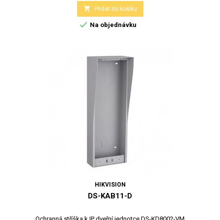

Přidat do košíku

Na objednávku
HIKVISION
DS-KAB11-D
Ochranná stříška k IP dveřní jednotce DS-KD8002-VM