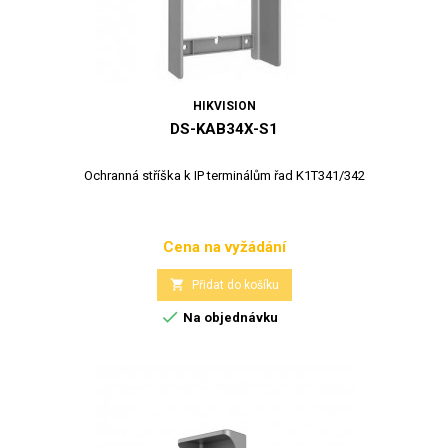
HIKVISION
DS-KAB34X-S1
Ochranná stříška k IP terminálům řad K1T341/342
Cena na vyžádání
Cena

Přidat do košíku

Na objednávku