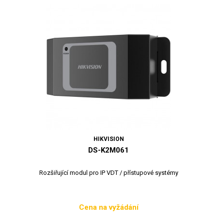
HIKVISION
DS-K2M061
Rozšiřující modul pro IP VDT / přístupové systémy
Cena na vyžádání
Cena