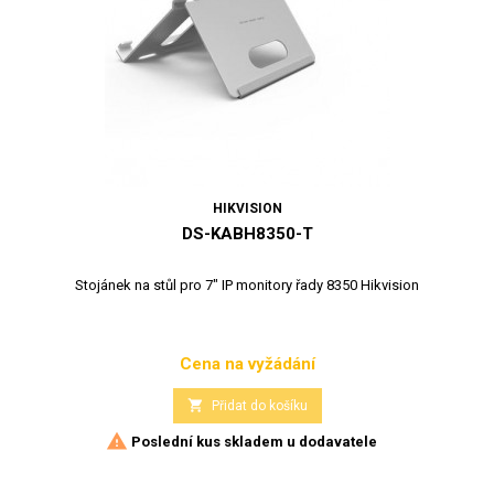
HIKVISION
DS-KABH8350-T
Stojánek na stůl pro 7" IP monitory řady 8350 Hikvision
Cena na vyžádání
Cena

Přidat do košíku

Poslední kus skladem u dodavatele