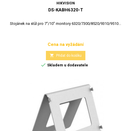
HIKVISION
DS-KABH6320-T
Stojánek na stůl pro 7"/10" monitory 6320/7300/8520/9310/9510...
Cena na vyžádání
Cena

Přidat do košíku

Skladem u dodavatele