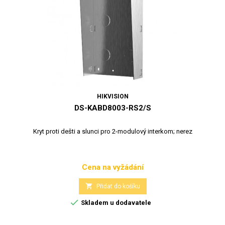
HIKVISION
DS-KABD8003-RS2/S
Kryt proti dešti a slunci pro 2-modulový interkom; nerez
Cena na vyžádání
Cena

Přidat do košíku

Skladem u dodavatele