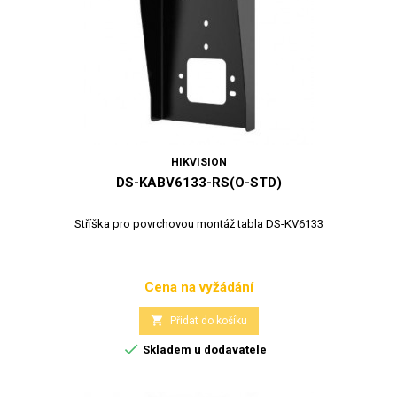
HIKVISION
DS-KABV6133-RS(O-STD)
Stříška pro povrchovou montáž tabla DS-KV6133
Cena na vyžádání
Cena

Přidat do košíku

Skladem u dodavatele