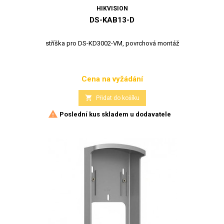
HIKVISION
DS-KAB13-D
stříška pro DS-KD3002-VM, povrchová montáž
Cena na vyžádání
Cena

Přidat do košíku

Poslední kus skladem u dodavatele