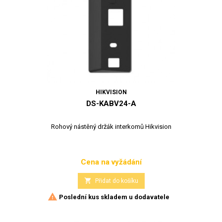
HIKVISION
DS-KABV24-A
Rohový nástěný držák interkomů Hikvision
Cena na vyžádání
Cena

Přidat do košíku

Poslední kus skladem u dodavatele