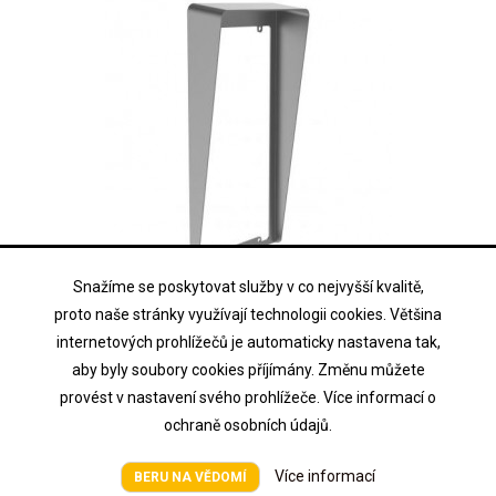
Snažíme se poskytovat služby v co nejvyšší kvalitě,
HIKVISION
proto naše stránky využívají technologii cookies. Většina
DS-KABV8113-RS/FLUSH
internetových prohlížečů je automaticky nastavena tak,
aby byly soubory cookies příjímány. Změnu můžete
Stříška pro zápustnou montáž tabel DS-KV8x13
provést v nastavení svého prohlížeče. Více informací o
ochraně osobních údajů.
Cena na vyžádání
Cena
Více informací
BERU NA VĚDOMÍ