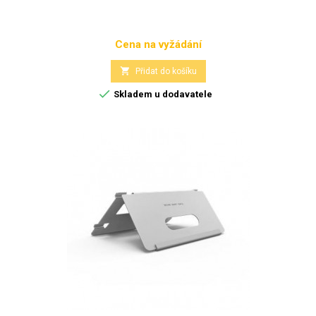
Cena na vyžádání
Cena

Přidat do košíku

Skladem u dodavatele