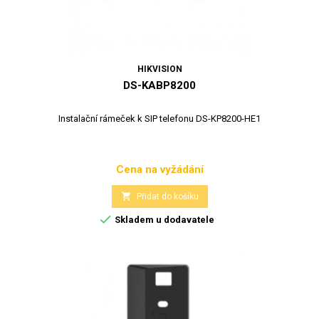
HIKVISION
DS-KABP8200
Instalační rámeček k SIP telefonu DS-KP8200-HE1
Cena na vyžádání
Cena

Přidat do košíku

Skladem u dodavatele