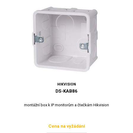
HIKVISION
DS-KAB86
montážní box k IP monitorům a čtečkám Hikvision
Cena na vyžádání
Cena