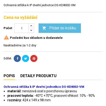
Ochranná stříška k IP dveřní jednotce DS-KD8002-VM
Cena na vyžádání
Přidat do košíku

Počet

Poslední kus skladem u dodavatele
Naskladníme za 1-2 dny
Sdílet
POPIS
DETAILY PRODUKTU
Ochranná stříška k IP dveřní jednotkce DS-KD8002-VM
materiál:
nerezová ocel s povrchovou úpravou
pracovní teplota:
-40°C +70°C, pracovní vlhkost: 10% - 90%
rozměry:
424 x 149 x 98 mm