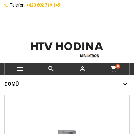
Telefon:
+420 602 719 145
0



shopping_cart
DOMŮ