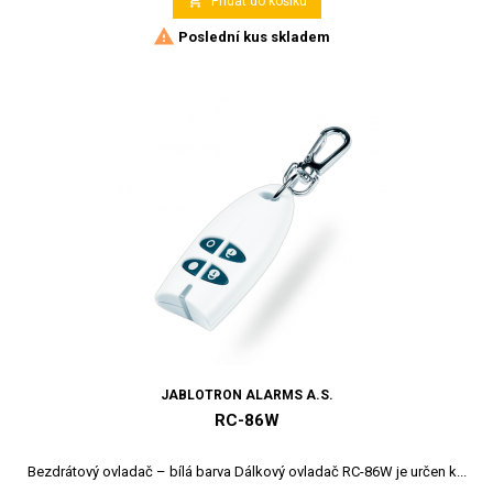

Přidat do košíku

Poslední kus skladem
JABLOTRON ALARMS A.S.
RC-86W
Bezdrátový ovladač – bílá barva Dálkový ovladač RC-86W je určen k...