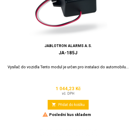
JABLOTRON ALARMS A.S.
JA-185J
Vysílač do vozidla Tento modul je určen pro instalaci do automobilu...
1 044,23 Kč
Cena
vč. DPH

Přidat do košíku

Poslední kus skladem