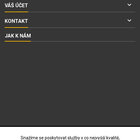

VÁŠ ÚČET

KONTAKT
JAK K NÁM
ODBĚR NOVINEK
Snažíme se poskytovat služby v co nejvyšší kvalitě,