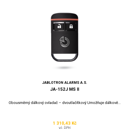
JABLOTRON ALARMS A.S.
JA-152J MS II
Obousměrný dálkový ovladač – dvoutlačítkový Umožňuje dálkově...
1 310,43 Kč
Cena
vč. DPH