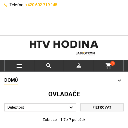
Telefon:
+420 602 719 145
0



shopping_cart
DOMŮ
OVLADAČE

Důležitost
FILTROVAT
Zobrazení 1-7 z 7 položek