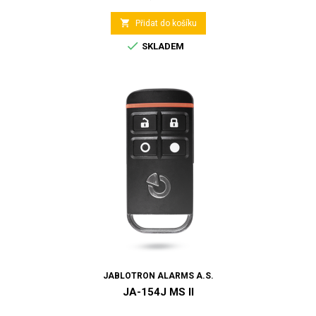

Přidat do košíku

SKLADEM
JABLOTRON ALARMS A.S.
JA-154J MS II