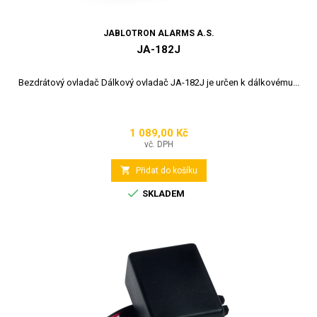
JABLOTRON ALARMS A.S.
JA-182J
Bezdrátový ovladač Dálkový ovladač JA-182J je určen k dálkovému...
1 089,00 Kč
Cena
vč. DPH

Přidat do košíku

SKLADEM