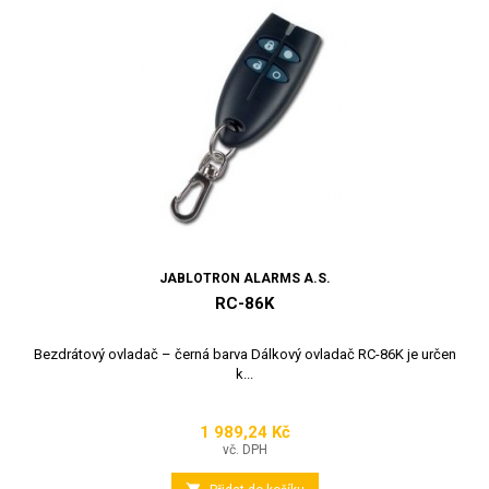
JABLOTRON ALARMS A.S.
RC-86K
Bezdrátový ovladač – černá barva Dálkový ovladač RC-86K je určen
k...
1 989,24 Kč
Cena
vč. DPH