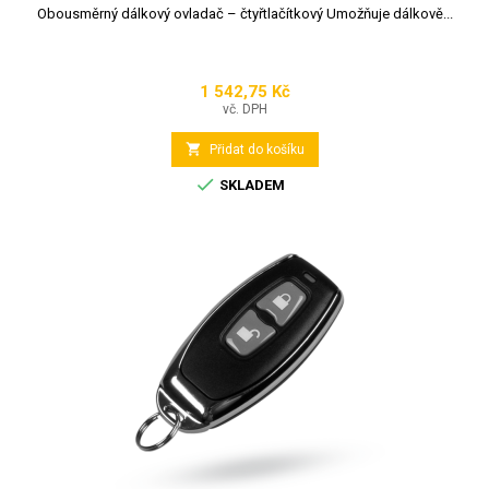
Obousměrný dálkový ovladač – čtyřtlačítkový Umožňuje dálkově...
1 542,75 Kč
Cena
vč. DPH

Přidat do košíku

SKLADEM