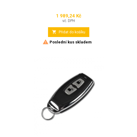
1 989,24 Kč
Cena
vč. DPH

Přidat do košíku

Poslední kus skladem