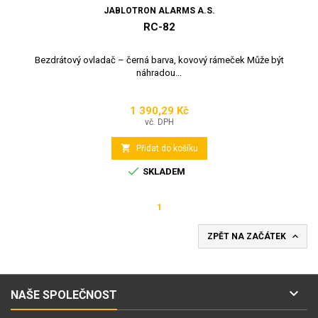
JABLOTRON ALARMS A.S.
RC-82
Bezdrátový ovladač – černá barva, kovový rámeček Může být
náhradou...
1 390,29 Kč
Cena
vč. DPH

Přidat do košíku

SKLADEM
1

ZPĚT NA ZAČÁTEK

NAŠE SPOLEČNOST